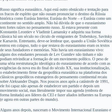
Russo significa eurasiático. Aqui está outro obstáculo e tentação para
os fracos de espírito que não ousam pronunciar o destino da Rússia
histórica como Eurásia Interior, Eurásia do Norte – e Eurásia como um
continente no sentido amplo. Não há dúvida de que o eurasianismo
tem fortes raízes no pensamento russo. Já estava presente com
Konstantin Leontiev e Vladimir Lamansky e adquiriu sua forma
clássica há um século no círculo de emigrantes de Trubetskoy, Savitsky
e Karsavin. Entretanto, deve-se lembrar que, quando a União Soviética
entrou em colapso, tudo o que restava do eurasianismo eram os textos
de seus fundadores e memórias. Não havia um eurasianismo vivo:
alguns dos estudantes pessoais de Lev Gumilev não tinham e não
podiam reivindicar a formação de um movimento político. O peso de
uma séria reestruturação ideológica do eurasianismo de acordo com as
exigências da nova era do final do século XX, sua institucionalização,
o estabelecimento firme da geopolítica eurasiática na plataforma dos
clássicos geopolíticos estrangeiros do pensamento continental recaiu
sobre Aleksander Dugin. Nos poucos anos após a catástrofe de 1991,
ele foi capaz não apenas de estabelecer um partido e depois um
movimento social, mas literalmente impor sua agenda (embora de
forma limitada) aos líderes da CEI e fazer aliados influentes na Europa
(e agora em outras partes do mundo).
Alguns anos depois, nasceram o Movimento Internacional Eurasiano e