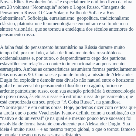
Novas Elites Revolucionárias” e especialmente o último livro da obra
em 28 volumes “Noomaquia” sobre o Logos Russo, “Imagens do
Pensamento Russo. O Czar Solar, o Brilho de Sofia e a Rus
Subterrânea”. Sofiologia, eurasianismo, geopolítica, tradicionalismo
clássico, platonismo e fenomenologia se encontram e se fundem na
síntese visionária, que se tornou a enteléquia dos séculos anteriores do
pensamento russo.
A falha fatal do pensamento humanitário na Rússia durante muito
tempo foi, por um lado, a falta de fundamento dos russofóbicos
ocidentalizantes e, por outro, o desprendimento cego dos patriotas
eslavófilos em relação ao contexto internacional e ao pensamento
estrangeiro. Ambas as características assumiram formas particularmente
feias nos anos 90. Contra este pano de fundo, a missão de Aleksander
Dugin foi explodir e demolir esta divisão não natural entre o horizonte
global e universal do pensamento filosófico e o agudo, furioso e
ardente patriotismo russo, com sua atenção prioritária à etnossociologia
do povo russo, às etnias russas e à estrutura russa do pensamento, que
está corporizada em seu projeto “A Coisa Russa”, na grandiosa
“Noomaquia” e em outras obras. Hoje, podemos dizer com certeza que
a tarefa que o poeta Vyacheslav Ivanov definiu como a combinação do
“nativo e do universal” (e na qual ele mesmo pouco teve sucesso) foi
resolvida de forma bastante convincente por Aleksander Dugin. Sua
ideia é muito russa – e ao mesmo tempo global, o que o tornou famoso
e popular mesmo nos países mais distantes.