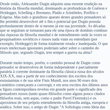
Desde então, Aleksander Dugin adquiriu uma enorme erudição na
história da filosofia mundial, dominando as profundezas de Guénon e
Heidegger, Schelling e Brentano, Platão e Aristóteles, Porfírio e
Erígena. Mas todo o grandioso aparato destes grandes pensadores só
lhe permitiu desenvolver até o fim o potencial que Dugin possuía
profundamente dentro de si mesmo já em sua juventude. As décadas
que se seguiram se tornaram para ele uma época de domínio contínuo
das riquezas da filosofia mundial e de entendimento onde às vezes os
pesquisadores soviéticos e russos nada viam ou entendiam (por
exemplo, Heidegger) de forma totalmente errada e inadequada. O que
esses intelectuais ignorantes poderiam saber sobre o caminho do
filósofo que, segundo Dugin, tem sempre a guerra na alma?
Durante muito tempo, porém, o caminho pessoal de Dugin como
pensador se desenvolveu de forma independente e parcialmente
paralela à corrente dominante da filosofia clássica russa dos séculos
XIX-XX, mas a partir de seu conhecimento dos escritos dos
eurasianistas e de sua série Finis Mundi, nos anos 90 esses dois
caminhos começaram a convergir, e em seus escritos dos últimos anos
a figura contemporânea revelou em grande parte o significado dos
pensadores russos (tanto quase-filósofos como alguns pouco citados
filósofos reais, sem aspas, como o padre Pavel Florensky) e os
aproximou de seu próprio entendimento da filosofia antiga, europeia e
asiática. Sobre isso, o artigo de Dugin “A Sofiologia como Ideia das