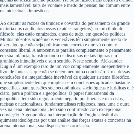
mais lamentável: falta de vontade e medo de pensar, tão comum entre
os intelectuais domésticos.
Ao discutir as razões da timidez e covardia do pensamento da grande
maioria dos candidatos russos (e até estrangeiros) ao raro título de
filósofo, elas estão enraizados, antes de tudo, em questões políticas.
Muitos filósofos acadêmicos veneráveis têm simplesmente medo de
dizer algo que não seja politicamente correto e que vá contra o
consenso liberal. A autocensura paralisa completamente o pensamento
em sua infância, transformando os discursos de tais figuras em
grunhidos ininteligíveis e sem sentido. Neste sentido, Aleksander
Dugin é um exemplo raro de um voo completamente independente e
livre de fantasias, que não se detém nenhuma conclusão. Uma dessas
conclusões é a integralidade inevitável de qualquer sistema filosófico,
que simplesmente tem que implicar em conclusões aplicadas bastante
específicas para questões socioeconômicas, sociológicas e jurídicas e, é
claro, para a política e a geopolítica. O papel fundamental da
geopolítica tem sido regularmente negado por liberais e marxistas,
racistas e nacionalistas, fundamentalistas religiosos, mas, uma e outra
vez na cena internacional, tem sido confirmado com excepcional
convicção. A geopolítica na interpretação de Dugin substitui as
quimeras ideológicas por uma análise das forças exatas e concretas na
arena internacional, sua disposição e correlação.