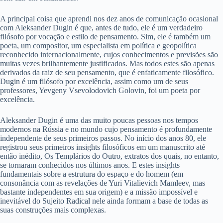
A principal coisa que aprendi nos dez anos de comunicação ocasional
com Aleksander Dugin é que, antes de tudo, ele é um verdadeiro
filósofo por vocação e estilo de pensamento. Sim, ele é também um
poeta, um compositor, um especialista em política e geopolítica
reconhecido internacionalmente, cujos conhecimentos e previsões são
muitas vezes brilhantemente justificados. Mas todos estes são apenas
derivados da raiz de seu pensamento, que é enfaticamente filosófico.
Dugin é um filósofo por excelência, assim como um de seus
professores, Yevgeny Vsevolodovich Golovin, foi um poeta por
excelência.
Aleksander Dugin é uma das muito poucas pessoas nos tempos
modernos na Rússia e no mundo cujo pensamento é profundamente
independente de seus primeiros passos. No início dos anos 80, ele
registrou seus primeiros insights filosóficos em um manuscrito até
então inédito, Os Templários do Outro, extratos dos quais, no entanto,
se tornaram conhecidos nos últimos anos. E estes insights
fundamentais sobre a estrutura do espaço e do homem (em
consonância com as revelações de Yuri Vitalievich Mamleev, mas
bastante independentes em sua origem) e a missão impossível e
inevitável do Sujeito Radical nele ainda formam a base de todas as
suas construções mais complexas.