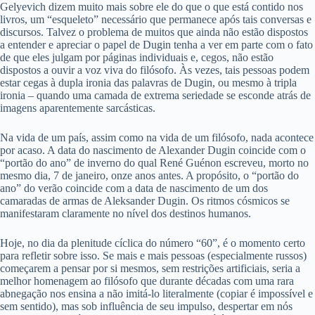
Gelyevich dizem muito mais sobre ele do que o que está contido nos
livros, um “esqueleto” necessário que permanece após tais conversas e
discursos. Talvez o problema de muitos que ainda não estão dispostos
a entender e apreciar o papel de Dugin tenha a ver em parte com o fato
de que eles julgam por páginas individuais e, cegos, não estão
dispostos a ouvir a voz viva do filósofo. Às vezes, tais pessoas podem
estar cegas à dupla ironia das palavras de Dugin, ou mesmo à tripla
ironia – quando uma camada de extrema seriedade se esconde atrás de
imagens aparentemente sarcásticas.
Na vida de um país, assim como na vida de um filósofo, nada acontece
por acaso. A data do nascimento de Alexander Dugin coincide com o
“portão do ano” de inverno do qual René Guénon escreveu, morto no
mesmo dia, 7 de janeiro, onze anos antes. A propósito, o “portão do
ano” do verão coincide com a data de nascimento de um dos
camaradas de armas de Aleksander Dugin. Os ritmos cósmicos se
manifestaram claramente no nível dos destinos humanos.
Hoje, no dia da plenitude cíclica do número “60”, é o momento certo
para refletir sobre isso. Se mais e mais pessoas (especialmente russos)
começarem a pensar por si mesmos, sem restrições artificiais, seria a
melhor homenagem ao filósofo que durante décadas com uma rara
abnegação nos ensina a não imitá-lo literalmente (copiar é impossível e
sem sentido), mas sob influência de seu impulso, despertar em nós