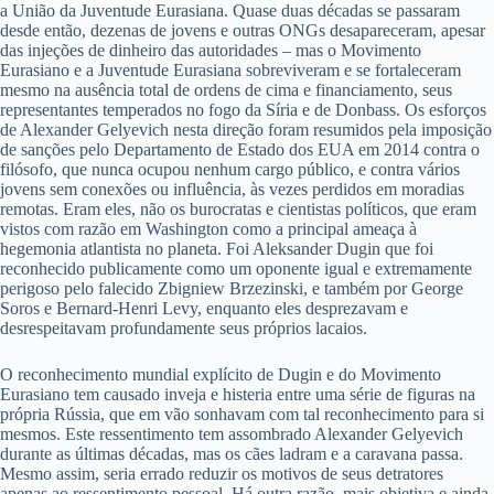
a União da Juventude Eurasiana. Quase duas décadas se passaram
desde então, dezenas de jovens e outras ONGs desapareceram, apesar
das injeções de dinheiro das autoridades – mas o Movimento
Eurasiano e a Juventude Eurasiana sobreviveram e se fortaleceram
mesmo na ausência total de ordens de cima e financiamento, seus
representantes temperados no fogo da Síria e de Donbass. Os esforços
de Alexander Gelyevich nesta direção foram resumidos pela imposição
de sanções pelo Departamento de Estado dos EUA em 2014 contra o
filósofo, que nunca ocupou nenhum cargo público, e contra vários
jovens sem conexões ou influência, às vezes perdidos em moradias
remotas. Eram eles, não os burocratas e cientistas políticos, que eram
vistos com razão em Washington como a principal ameaça à
hegemonia atlantista no planeta. Foi Aleksander Dugin que foi
reconhecido publicamente como um oponente igual e extremamente
perigoso pelo falecido Zbigniew Brzezinski, e também por George
Soros e Bernard-Henri Levy, enquanto eles desprezavam e
desrespeitavam profundamente seus próprios lacaios.
O reconhecimento mundial explícito de Dugin e do Movimento
Eurasiano tem causado inveja e histeria entre uma série de figuras na
própria Rússia, que em vão sonhavam com tal reconhecimento para si
mesmos. Este ressentimento tem assombrado Alexander Gelyevich
durante as últimas décadas, mas os cães ladram e a caravana passa.
Mesmo assim, seria errado reduzir os motivos de seus detratores
apenas ao ressentimento pessoal. Há outra razão, mais objetiva e ainda