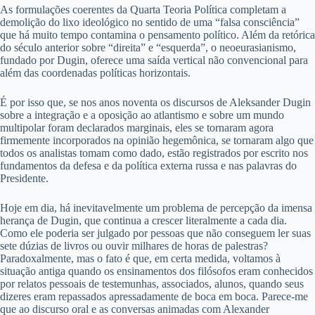
As formulações coerentes da Quarta Teoria Política completam a
demolição do lixo ideológico no sentido de uma “falsa consciência”
que há muito tempo contamina o pensamento político. Além da retórica
do século anterior sobre “direita” e “esquerda”, o neoeurasianismo,
fundado por Dugin, oferece uma saída vertical não convencional para
além das coordenadas políticas horizontais.
É por isso que, se nos anos noventa os discursos de Aleksander Dugin
sobre a integração e a oposição ao atlantismo e sobre um mundo
multipolar foram declarados marginais, eles se tornaram agora
firmemente incorporados na opinião hegemônica, se tornaram algo que
todos os analistas tomam como dado, estão registrados por escrito nos
fundamentos da defesa e da política externa russa e nas palavras do
Presidente.
Hoje em dia, há inevitavelmente um problema de percepção da imensa
herança de Dugin, que continua a crescer literalmente a cada dia.
Como ele poderia ser julgado por pessoas que não conseguem ler suas
sete dúzias de livros ou ouvir milhares de horas de palestras?
Paradoxalmente, mas o fato é que, em certa medida, voltamos à
situação antiga quando os ensinamentos dos filósofos eram conhecidos
por relatos pessoais de testemunhas, associados, alunos, quando seus
dizeres eram repassados apressadamente de boca em boca. Parece-me
que ao discurso oral e as conversas animadas com Alexander