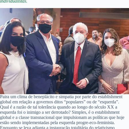
individualistas.
Paira um clima de beneplácito e simpatia por parte do establishment
global em relação a governos ditos “populares” ou de “esquerda”.
Qual é a razão de tal tolerância quando ao longo do século XX a
esquerda foi o inimigo a ser derrotado? Simples, é o establishment
global e a classe transnacional que impulsionam as políticas que hoje
estão sendo implementadas pela esquerda progre-eco-feminista.
Enquanto se leva adianta a instauração totalitária do relativismo