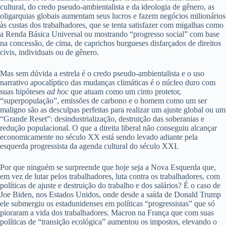
cultural, do credo pseudo-ambientalista e da ideologia de gênero, as
oligarquias globais aumentam seus lucros e fazem negócios milionários
às custas dos trabalhadores, que se tenta satisfazer com migalhas como
a Renda Básica Universal ou mostrando “progresso social” com base
na concessão, de cima, de caprichos burgueses disfarçados de direitos
civis, individuais ou de gênero.
Mas sem dúvida a estrela é o credo pseudo-ambientalista e o uso
narrativo apocalíptico das mudanças climáticas é o núcleo duro com
suas hipóteses
ad hoc
que atuam como um cinto protetor,
“superpopulação”, emissões de carbono e o homem como um ser
maligno são as desculpas perfeitas para realizar um ajuste global ou um
“Grande Reset”: desindustrialização, destruição das soberanias e
redução populacional. O que a direita liberal não conseguiu alcançar
economicamente no século XX está sendo levado adiante pela
esquerda progressista da agenda cultural do século XXI.
Por que ninguém se surpreende que hoje seja a Nova Esquerda que,
em vez de lutar pelos trabalhadores, luta contra os trabalhadores, com
políticas de ajuste e destruição do trabalho e dos salários? É o caso de
Joe Biden, nos Estados Unidos, onde desde a saída de Donald Trump
ele submergiu os estadunidenses em políticas “progressistas” que só
pioraram a vida dos trabalhadores. Macron na França que com suas
políticas de “transição ecológica” aumentou os impostos, elevando o