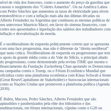
nível de vida dos franceses, como o aumento do preço da gasolina que
causou o surgimento dos “Coletes Amarelos”. Ou na América Latina
com Pedro Sánchez que aumentou as taxas de eletricidade para níveis
estratosféricos e com a inflação mais alta das últimas décadas ou
Alberto Fernández na Argentina que continuou as mesmas políticas de
seu antecessor Mauricio Macri, em favor do sistema financeiro, com
cortes nos aposentados e liquefação dos salários dos trabalhadores com
inflação e desvalorização da moeda.
É o neoliberalismo de esquerda politicamente correto que se apresenta
com uma face progressista, mas não é diferente da “direita neoliberal”
que tanto critica. Neoliberalismo de esquerda ou progressismo que tem
o apoio da grande mídia como a do Vale do Silício, o principal aliado
do progressismo, como demonstrado pela revista TIME que mostra o
financiamento da Fundação Zuckerberg Chan apoiando os Democratas
na campanha contra o Trump, ou o Fórum Econômico Mundial que
oficializa como uma plataforma econômica com Klaus Schwab à frente
(Great Reset/Capitalismo de Stakeholder) e burocracias internacionais
como as Nações Unidas que promovem a plataforma política (Agenda
2030).
É Biden, Macron, Pedro Sánchez, Alberto Fernández que são
aplaudidos e parabenizados pela elite dos bilionários e das
multinacionais, em fóruns internacionais, cúpulas como o G20 ou