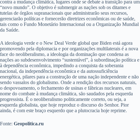
contra a mudança climática, lugares onde se debate a transição para um
“novo mundo”. O objetivo é submergir as nações sob os ditames e
tutelas de órgãos supranacionais que administrarão seus recursos,
gerenciarão políticas e fornecerão diretrizes econômicas ou de saúde,
tais como o Fundo Monetário Internacional ou a Organização Mundial
da Saúde.
A ideologia verde e o New Deal Verde global que Biden está agora
promovendo pela diplomacia e por organizações multilaterais é a nova
face do neoliberalismo, a ideologia da dominação que condena as
nações ao subdesenvolvimento “sustentável”, à subordinação política e
à dependência econômica, impedindo a conquista da soberania
nacional, da independência econômica e da autossuficiência
energética, pilares para a construção de uma nação independente e não
sendo vassalos do globalismo. Onde a rendição dos recursos naturais,
o despovoamento, o fechamento de usinas e fábricas nucleares, em
nome do combate à mudança climática, são saudados pela esquerda
progressista. É o neoliberalismo politicamente correto, ou seja, a
esquerda globalista, que hoje reproduz o discurso do Senhor. Pior
ainda, é com este braço esquerdo que a plutocracia hoje reprime.
Fonte:
Geopolitica.ru