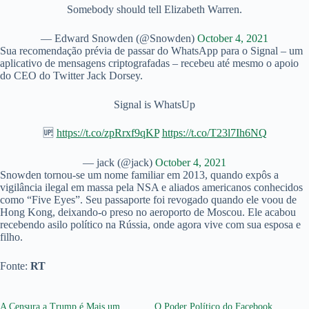
Somebody should tell Elizabeth Warren.
— Edward Snowden (@Snowden)
October 4, 2021
Sua recomendação prévia de passar do WhatsApp para o Signal – um
aplicativo de mensagens criptografadas – recebeu até mesmo o apoio
do CEO do Twitter Jack Dorsey.
Signal is WhatsUp
🆙
https://t.co/zpRrxf9qKP
https://t.co/T23l7Ih6NQ
— jack (@jack)
October 4, 2021
Snowden tornou-se um nome familiar em 2013, quando expôs a
vigilância ilegal em massa pela NSA e aliados americanos conhecidos
como “Five Eyes”. Seu passaporte foi revogado quando ele voou de
Hong Kong, deixando-o preso no aeroporto de Moscou. Ele acabou
recebendo asilo político na Rússia, onde agora vive com sua esposa e
filho.
Fonte:
RT
A Censura a Trump é Mais um
O Poder Político do Facebook