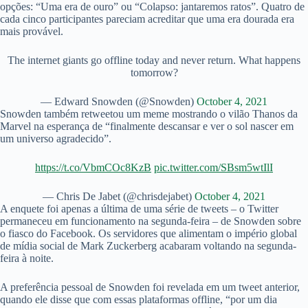
opções: “Uma era de ouro” ou “Colapso: jantaremos ratos”. Quatro de
cada cinco participantes pareciam acreditar que uma era dourada era
mais provável.
The internet giants go offline today and never return. What happens
tomorrow?
— Edward Snowden (@Snowden)
October 4, 2021
Snowden também retweetou um meme mostrando o vilão Thanos da
Marvel na esperança de “finalmente descansar e ver o sol nascer em
um universo agradecido”.
https://t.co/VbmCOc8KzB
pic.twitter.com/SBsm5wtIlI
— Chris De Jabet (@chrisdejabet)
October 4, 2021
A enquete foi apenas a última de uma série de tweets – o Twitter
permaneceu em funcionamento na segunda-feira – de Snowden sobre
o fiasco do Facebook. Os servidores que alimentam o império global
de mídia social de Mark Zuckerberg acabaram voltando na segunda-
feira à noite.
A preferência pessoal de Snowden foi revelada em um tweet anterior,
quando ele disse que com essas plataformas offline, “por um dia