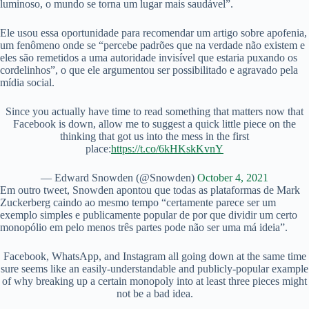
luminoso, o mundo se torna um lugar mais saudável”.
Ele usou essa oportunidade para recomendar um artigo sobre apofenia,
um fenômeno onde se “percebe padrões que na verdade não existem e
eles são remetidos a uma autoridade invisível que estaria puxando os
cordelinhos”, o que ele argumentou ser possibilitado e agravado pela
mídia social.
Since you actually have time to read something that matters now that
Facebook is down, allow me to suggest a quick little piece on the
thinking that got us into the mess in the first
place:
https://t.co/6kHKskKvnY
— Edward Snowden (@Snowden)
October 4, 2021
Em outro tweet, Snowden apontou que todas as plataformas de Mark
Zuckerberg caindo ao mesmo tempo “certamente parece ser um
exemplo simples e publicamente popular de por que dividir um certo
monopólio em pelo menos três partes pode não ser uma má ideia”.
Facebook, WhatsApp, and Instagram all going down at the same time
sure seems like an easily-understandable and publicly-popular example
of why breaking up a certain monopoly into at least three pieces might
not be a bad idea.