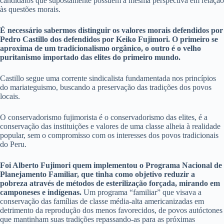
candidatos que supostamente possuem a mesma perspectiva em relação
às questões morais.
É necessário sabermos distinguir os valores morais defendidos por
Pedro Castillo dos defendidos por Keiko Fujimori. O primeiro se
aproxima de um tradicionalismo orgânico, o outro é o velho
puritanismo importado das elites do primeiro mundo.
Castillo segue uma corrente sindicalista fundamentada nos princípios
do mariateguismo, buscando a preservação das tradições dos povos
locais.
O conservadorismo fujimorista é o conservadorismo das elites, é a
conservação das instituições e valores de uma classe alheia à realidade
popular, sem o compromisso com os interesses dos povos tradicionais
do Peru.
Foi Alberto Fujimori quem implementou o Programa Nacional de
Planejamento Familiar, que tinha como objetivo reduzir a
pobreza através de métodos de esterilização forçada, mirando em
camponeses e indígenas.
Um programa “familiar” que visava a
conservação das famílias de classe média-alta americanizadas em
detrimento da reprodução dos menos favorecidos, de povos autóctones
que mantinham suas tradições repassando-as para as próximas