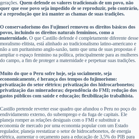
gerações.
Quem defende os valores tradicionais de um povo, não
quer que esse povo seja impedido de se reproduzir, pelo contrário,
é a reprodução que irá manter as chamas de suas tradições.
O conservadorismo dos Fujimori removeu os direitos básicos dos
povos, incluindo os direitos naturais femininos, como a
maternidade.
O que Castillo defende é completamente diferente desse
moralismo elitista, está alinhado ao tradicionalismo latino-americano e
não a um puritanismo anglo-saxão, tanto que uma de suas propostas é
ampliar o espaço feminino na política, principalmente para as mulheres
do campo, a fim de proteger a maternidade e perpetuar suas tradições.
Muito do que o Peru sofre hoje, seja socialmente, seja
economicamente, é herança dos tempos do fujimorismo:
privatização do setor elétrico; privatização dos hidrocarbonetos;
privatização das mineradoras; dependência do FMI; redução dos
gastos públicos com saúde e educação; flexibilização trabalhista.
Castillo pretende reverter esse quadro que afundou o Peru no poço do
endividamento externo, do subemprego e da fuga de capitais. Ele
planeja romper as relações desiguais com o FMI e substituir a
economia de mercado por uma economia popular com um Estado
regulador, planeja reestatizar o setor de hidrocarbonetos, de energia
elétrica, aumentar o orçamento para a educação de 3,5% do PIB para