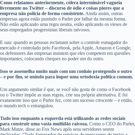
Como relatamos anteriormente, cólera interminável vagueia
livremente no Twitter – discurso de ódio e coisas piores que a
empresa não policia de forma consistente.
Ainda assim, outras
empresas agora estão punindo o Parler por falhar da mesma forma.
Não estão aplicando uma regra neutra, estão aplicando os vieses de
seus empregados progressistas liberais raivosos.
E uau: quando as pessoas reclamam sobre o controle esmagador do
mercado é controlado pelo Facebook, pela Apple, Amazon e Google,
os defensores das empresas insistem que eles competem em questões
importantes, colocando cheques no poder um do outro.
Isso se assemelha muito mais com um conluio protegendo o outro
– e por fim, se unindo para impor uma ortodoxia política comum.
Um argumento similar é que, se você não gosta de como o Facebook
ou o Twitter impõe as suas regras, crie sua própria alternativa. E foi
exatamente isso que o Parler fez, com um sucesso crescente – e então,
o mundo tech o estrangulou.
Tudo isso enquanto a esquerda está utilizando as redes sociais
para construir uma vasta multidão raivosa.
Como o CEO do Parler,
Mark Matze, disse ao Fox News após seus servidores serem
desligados: “Todo fornecedor de serviços de mensagens de textos a