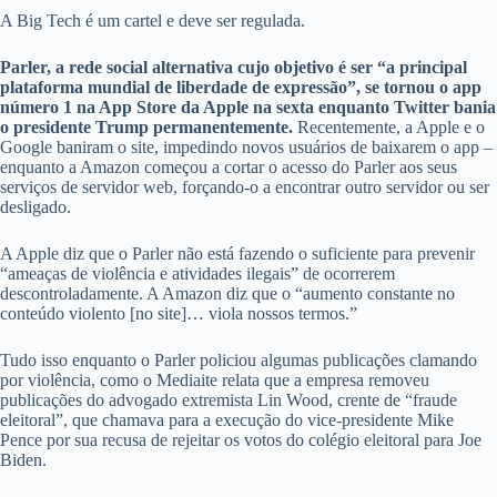
A Big Tech é um cartel e deve ser regulada.
Parler, a rede social alternativa cujo objetivo é ser “a principal
plataforma mundial de liberdade de expressão”, se tornou o app
número 1 na App Store da Apple na sexta enquanto Twitter bania
o presidente Trump permanentemente.
Recentemente, a Apple e o
Google baniram o site, impedindo novos usuários de baixarem o app –
enquanto a Amazon começou a cortar o acesso do Parler aos seus
serviços de servidor web, forçando-o a encontrar outro servidor ou ser
desligado.
A Apple diz que o Parler não está fazendo o suficiente para prevenir
“ameaças de violência e atividades ilegais” de ocorrerem
descontroladamente. A Amazon diz que o “aumento constante no
conteúdo violento [no site]… viola nossos termos.”
Tudo isso enquanto o Parler policiou algumas publicações clamando
por violência, como o Mediaite relata que a empresa removeu
publicações do advogado extremista Lin Wood, crente de “fraude
eleitoral”, que chamava para a execução do vice-presidente Mike
Pence por sua recusa de rejeitar os votos do colégio eleitoral para Joe
Biden.