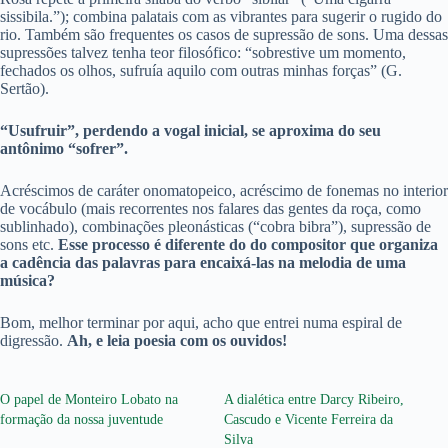
sissibila.”); combina palatais com as vibrantes para sugerir o rugido do
rio. Também são frequentes os casos de supressão de sons. Uma dessas
supressões talvez tenha teor filosófico: “sobrestive um momento,
fechados os olhos, sufruía aquilo com outras minhas forças” (G.
Sertão).
“Usufruir”, perdendo a vogal inicial, se aproxima do seu
antônimo “sofrer”.
Acréscimos de caráter onomatopeico, acréscimo de fonemas no interior
de vocábulo (mais recorrentes nos falares das gentes da roça, como
sublinhado), combinações pleonásticas (“cobra bibra”), supressão de
sons etc.
Esse processo é diferente do do compositor que organiza
a cadência das palavras para encaixá-las na melodia de uma
música?
Bom, melhor terminar por aqui, acho que entrei numa espiral de
digressão.
Ah, e leia poesia com os ouvidos!
O papel de Monteiro Lobato na
A dialética entre Darcy Ribeiro,
formação da nossa juventude
Cascudo e Vicente Ferreira da
Silva