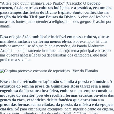
“A fé é pelo ouvir, ensinava São Paulo.” (Cascudo)
O próprio
cururu, fusão entre as culturas indígenas e a jesuítica, era um dos
passatempos das festas do Divino Espírito Santo, conhecidas na
região do Médio Tietê por Pousos do Divino.
A obra de Hesíodo é
umas das fontes para entender a religiosidade dos gregos. E assim por
diante.
Essa relação é tão umbilical e indelével em nossa cultura, que se
manifesta inclusive de forma menos óbvia.
Por exemplo, há uma
música armorial, se não me falha a memória, da banda Madureira
Armorial, completamente instrumental, cujo tema principal é baseado
nas quadras heptassílabas ou decassílabas dos cantadores, que hoje
preferem a sextilha.
Esse ciclo de retroalimentação não se limita à poesia e à música. A
estilística do som na prosa de Guimarães Rosa talvez seja a mais
engenhosa da literatura brasileira, embora nem sempre constitua
inovação do escritor, pois ele recolheu formas arcaicas ouvidas das
gentes da roça, verdadeiro deleite fonético que aproxima sua
prosa das formas acima citadas, da poesia, da música e da epopeia
clássica.
Só para citar alguns exemplos, para sugerir o canto da cigarra,
Rosa repete a primeira sílaba do verbo “sibilar” (“Uma cigarra