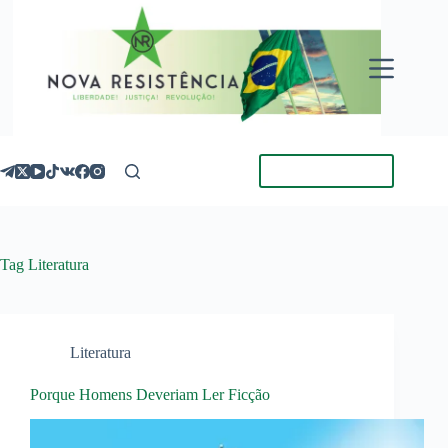
Pular
para
o
conteúdo
Torne-se Membro
Tag
Literatura
Literatura
Porque Homens Deveriam Ler Ficção