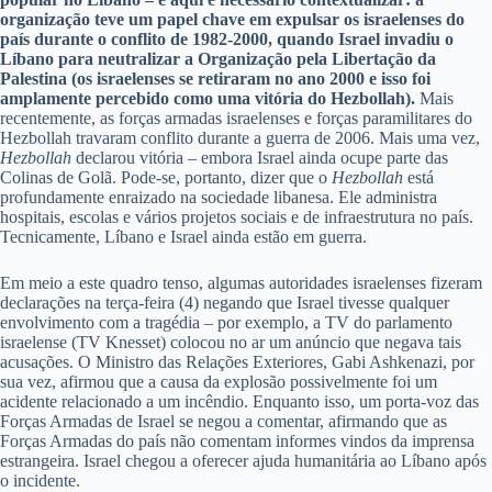
organização teve um papel chave em expulsar os israelenses do
país durante o conflito de 1982-2000, quando Israel invadiu o
Líbano para neutralizar a Organização pela Libertação da
Palestina (os israelenses se retiraram no ano 2000 e isso foi
amplamente percebido como uma vitória do Hezbollah).
Mais
recentemente, as forças armadas israelenses e forças paramilitares do
Hezbollah travaram conflito durante a guerra de 2006. Mais uma vez,
Hezbollah
declarou vitória – embora Israel ainda ocupe parte das
Colinas de Golã. Pode-se, portanto, dizer que o
Hezbollah
está
profundamente enraizado na sociedade libanesa. Ele administra
hospitais, escolas e vários projetos sociais e de infraestrutura no país.
Tecnicamente, Líbano e Israel ainda estão em guerra.
Em meio a este quadro tenso, algumas autoridades israelenses fizeram
declarações na terça-feira (4) negando que Israel tivesse qualquer
envolvimento com a tragédia – por exemplo, a TV do parlamento
israelense (TV Knesset) colocou no ar um anúncio que negava tais
acusações. O Ministro das Relações Exteriores, Gabi Ashkenazi, por
sua vez, afirmou que a causa da explosão possivelmente foi um
acidente relacionado a um incêndio. Enquanto isso, um porta-voz das
Forças Armadas de Israel se negou a comentar, afirmando que as
Forças Armadas do país não comentam informes vindos da imprensa
estrangeira. Israel chegou a oferecer ajuda humanitária ao Líbano após
o incidente.