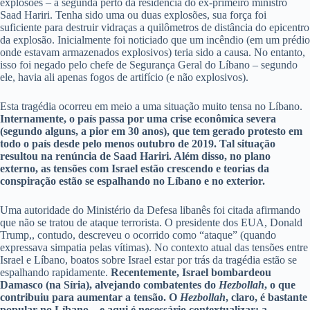
explosões – a segunda perto da residência do ex-primeiro ministro
Saad Hariri. Tenha sido uma ou duas explosões, sua força foi
suficiente para destruir vidraças a quilômetros de distância do epicentro
da explosão. Inicialmente foi noticiado que um incêndio (em um prédio
onde estavam armazenados explosivos) teria sido a causa. No entanto,
isso foi negado pelo chefe de Segurança Geral do Líbano – segundo
ele, havia ali apenas fogos de artifício (e não explosivos).
Esta tragédia ocorreu em meio a uma situação muito tensa no Líbano.
Internamente, o país passa por uma crise econômica severa
(segundo alguns, a pior em 30 anos), que tem gerado protesto em
todo o país desde pelo menos outubro de 2019. Tal situação
resultou na renúncia de Saad Hariri. Além disso, no plano
externo, as tensões com Israel estão crescendo e teorias da
conspiração estão se espalhando no Líbano e no exterior.
Uma autoridade do Ministério da Defesa libanês foi citada afirmando
que não se tratou de ataque terrorista. O presidente dos EUA, Donald
Trump,, contudo, descreveu o ocorrido como “ataque” (quando
expressava simpatia pelas vítimas). No contexto atual das tensões entre
Israel e Líbano, boatos sobre Israel estar por trás da tragédia estão se
espalhando rapidamente.
Recentemente, Israel bombardeou
Damasco (na Síria), alvejando combatentes do
Hezbollah
, o que
contribuiu para aumentar a tensão. O
Hezbollah
, claro, é bastante
popular no Líbano – e aqui é necessário contextualizar: a