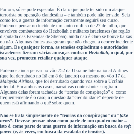
Por ora, só se pode especular. É claro que pode ter sido um ataque
terrorista ou operação clandestina – e também pode não ter sido. Seja
como for, a guerra de informação certamente seguirá seu curso.
Podemos pensar no incidente um tanto confuso de 27 de julho, que
envolveu combatentes do Hezbollah e militares israelenses (na região
disputada das Fazendas de Shebaa): ainda não é claro se houve baixas
ou não. Algumas fontes asseguram que não chegou a ocorrer incidente
algum.
De qualquer forma, as tensões explodiram e autoridades
israelenses fizeram várias ameaças contra o
Hezbollah
, o qual, por
sua vez, prometeu retaliar qualquer ataque.
Podemos ainda pensar no vôo 752 da Ukraine International Airlines
(que foi derrubado no Irã em 8 de janeiro) ou mesmo no vôo 17 da
Malaysia Airlines
, que foi derrubado quando voa sobre a Ucrânia
oriental. Em ambos os casos, narrativas contrastantes surgiram.
Algumas delas foram tachadas de “teorias da conspiração” e, como
frequentemente é o caso, a questão da “credibilidade” depende de
quem está afirmando o quê sobre quem.
Não se trata simplesmente de “teorias da conspiração” ou “
fake
news
”. Deve-se pensar nisso como parte de um quadro maior –
isto é, como parte de uma guerra de informação em busca de
soft
power
(e, às vezes, em busca da escalada de tensões).