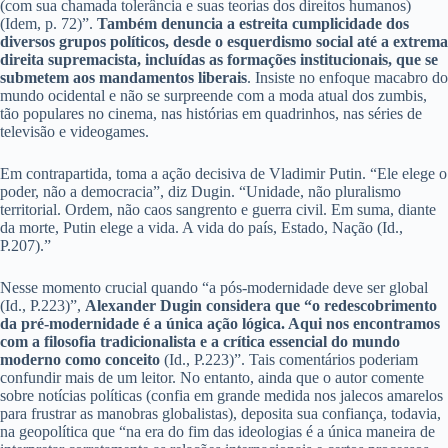
(com sua chamada tolerância e suas teorias dos direitos humanos)
(Idem, p. 72)”.
Também denuncia a estreita cumplicidade dos
diversos grupos políticos, desde o esquerdismo social até a extrema
direita supremacista, incluídas as formações institucionais, que se
submetem aos mandamentos liberais
. Insiste no enfoque macabro do
mundo ocidental e não se surpreende com a moda atual dos zumbis,
tão populares no cinema, nas histórias em quadrinhos, nas séries de
televisão e videogames.
Em contrapartida, toma a ação decisiva de Vladimir Putin. “Ele elege o
poder, não a democracia”, diz Dugin. “Unidade, não pluralismo
territorial. Ordem, não caos sangrento e guerra civil. Em suma, diante
da morte, Putin elege a vida. A vida do país, Estado, Nação (Id.,
P.207).”
Nesse momento crucial quando “a pós-modernidade deve ser global
(Id., P.223)”,
Alexander Dugin considera que “o redescobrimento
da pré-modernidade é a única ação lógica. Aqui nos encontramos
com a filosofia tradicionalista e a crítica essencial do mundo
moderno como conceito
(Id., P.223)”. Tais comentários poderiam
confundir mais de um leitor. No entanto, ainda que o autor comente
sobre notícias políticas (confia em grande medida nos jalecos amarelos
para frustrar as manobras globalistas), deposita sua confiança, todavia,
na geopolítica que “na era do fim das ideologias é a única maneira de