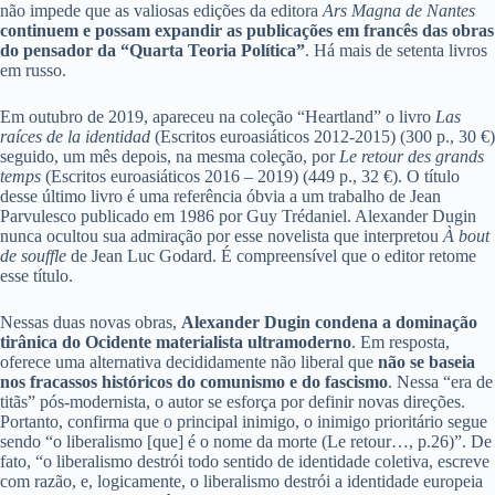
não impede que as valiosas edições da editora
Ars Magna de Nantes
continuem e possam expandir as publicações em francês das obras
do pensador da “Quarta Teoria Política”
. Há mais de setenta livros
em russo.
Em outubro de 2019, apareceu na coleção “Heartland” o livro
Las
raíces de la identidad
(Escritos euroasiáticos 2012-2015) (300 p., 30 €)
seguido, um mês depois, na mesma coleção, por
Le retour des grands
temps
(Escritos euroasiáticos 2016 – 2019) (449 p., 32 €). O título
desse último livro é uma referência óbvia a um trabalho de Jean
Parvulesco publicado em 1986 por Guy Trédaniel. Alexander Dugin
nunca ocultou sua admiração por esse novelista que interpretou
À bout
de souffle
de Jean Luc Godard. É compreensível que o editor retome
esse título.
Nessas duas novas obras,
Alexander Dugin condena a dominação
tirânica do Ocidente materialista ultramoderno
. Em resposta,
oferece uma alternativa decididamente não liberal que
não se baseia
nos fracassos históricos do comunismo e do fascismo
. Nessa “era de
titãs” pós-modernista, o autor se esforça por definir novas direções.
Portanto, confirma que o principal inimigo, o inimigo prioritário segue
sendo “o liberalismo [que] é o nome da morte (Le retour…, p.26)”. De
fato, “o liberalismo destrói todo sentido de identidade coletiva, escreve
com razão, e, logicamente, o liberalismo destrói a identidade europeia