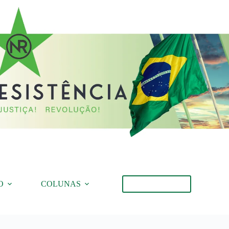
O
COLUNAS
Torne-se Membro