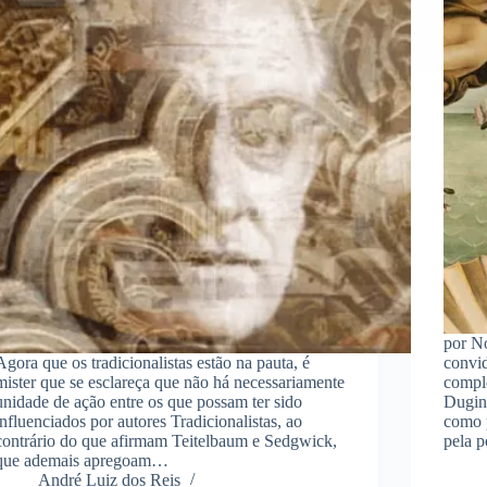
por N
Agora que os tradicionalistas estão na pauta, é
convi
mister que se esclareça que não há necessariamente
compl
unidade de ação entre os que possam ter sido
Dugin
influenciados por autores Tradicionalistas, ao
como 
contrário do que afirmam Teitelbaum e Sedgwick,
pela 
que ademais apregoam…
André Luiz dos Reis