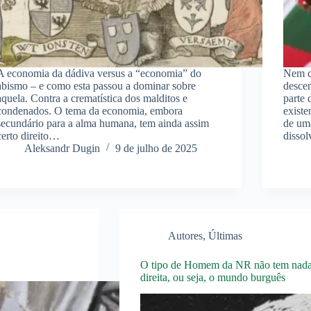
A economia da dádiva versus a “economia” do
Nem ci
abismo – e como esta passou a dominar sobre
descen
aquela. Contra a crematística dos malditos e
parte 
condenados. O tema da economia, embora
existe
secundário para a alma humana, tem ainda assim
de uma
certo direito…
disso
Aleksandr Dugin
9 de julho de 2025
Autores
,
Últimas
O tipo de Homem da NR não tem nada 
direita, ou seja, o mundo burguês