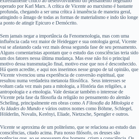
extremamente crítico ao desenvolvimento do pensamento hegeliano
operado por Karl Marx. A crítica de Vicente ao marxismo é bastante
profunda, chegando a ser uma crítica à imanência de maneira geral,
atingindo o âmago de todas as formas de materialismo e indo tão longe
a ponto de atingir Epicuro e Demócrito.
Sem jamais negar a importância da Fenomenologia, mas com uma
influência cada vez maior de Heidegger e sua ontologia geral, Vicente
vai se afastando cada vez mais dessa segunda fase de seu pensamento.
Alguns comentaristas apontam que o estudo das consciências teria sido
um dos fatores nessa última mudança. Mas esse não foi o principal
motivo dessa transmutação final, motivo esse que nos é desconhecido.
Há quem acredite, e aqui nos inserimos nesse grupo de tal opinião, que
Vicente vivenciou uma experiência de conversão espiritual, que
resultou numa verdadeira metanoia filosófica. Seus interesses se
voltam cada vez mais para a mitologia, a História das religiões, a
antropologia e a etnologia. Vale destacar também o interesse de
Vicente pela fase da filosofia da religião no pensamento do alemão
Schelling, principalmente em obras como
A Filosofia da Mitologia
e
As Idades do Mundo
e vários outros nomes como Böhme, Schlegel,
Hölderlin, Novalis, Kerényi, Eliade, Nietzsche, Spengler e outros.
Vicente se aproxima de um politeísmo, que se relaciona ao estudo das
consciências, citado acima. Para nosso filósofo, os deuses são
potências que, ao se apossarem dos homens, criam a consciência. Os