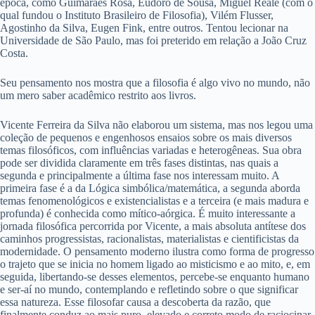
época, como Guimarães Rosa, Eudoro de Sousa, Miguel Reale (com o
qual fundou o Instituto Brasileiro de Filosofia), Vilém Flusser,
Agostinho da Silva, Eugen Fink, entre outros. Tentou lecionar na
Universidade de São Paulo, mas foi preterido em relação a João Cruz
Costa.
Seu pensamento nos mostra que a filosofia é algo vivo no mundo, não
um mero saber acadêmico restrito aos livros.
Vicente Ferreira da Silva não elaborou um sistema, mas nos legou uma
coleção de pequenos e engenhosos ensaios sobre os mais diversos
temas filosóficos, com influências variadas e heterogêneas. Sua obra
pode ser dividida claramente em três fases distintas, nas quais a
segunda e principalmente a última fase nos interessam muito. A
primeira fase é a da Lógica simbólica/matemática, a segunda aborda
temas fenomenológicos e existencialistas e a terceira (e mais madura e
profunda) é conhecida como mítico-aórgica. É muito interessante a
jornada filosófica percorrida por Vicente, a mais absoluta antítese dos
caminhos progressistas, racionalistas, materialistas e cientificistas da
modernidade. O pensamento moderno ilustra como forma de progresso
o trajeto que se inicia no homem ligado ao misticismo e ao mito, e, em
seguida, libertando-se desses elementos, percebe-se enquanto humano
e ser-aí no mundo, contemplando e refletindo sobre o que significar
essa natureza. Esse filosofar causa a descoberta da razão, que
finalmente conduz ao mais puro, elevado e correto modo de raciocinar