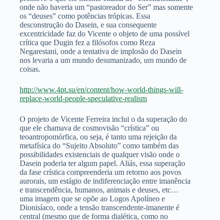
onde não haveria um “pastoreador do Ser” mas somente
os “deuses” como potências trópicas. Essa
desconstrução do Dasein, e sua consequente
excentricidade faz do Vicente o objeto de uma possível
crítica que Dugin fez a filósofos como Reza
Negarestani, onde a tentativa de implosão do Dasein
nos levaria a um mundo desumanizado, um mundo de
coisas.
http://www.4pt.su/en/content/how-world-things-will-
replace-world-people-speculative-realism
O projeto de Vicente Ferreira inclui o da superação do
que ele chamava de cosmovisão “crística” ou
teoantropomórfica, ou seja, é tanto uma rejeição da
metafísica do “Sujeito Absoluto” como também das
possibilidades existenciais de qualquer visão onde o
Dasein poderia ter algum papel. Aliás, essa superação
da fase crística compreenderia um retorno aos povos
aurorais, um estágio de indiferenciação entre imanência
e transcendência, humanos, animais e deuses, etc…
uma imagem que se opõe ao Logos Apolíneo e
Dionisíaco, onde a tensão transcendente-imanente é
central (mesmo que de forma dialética, como no