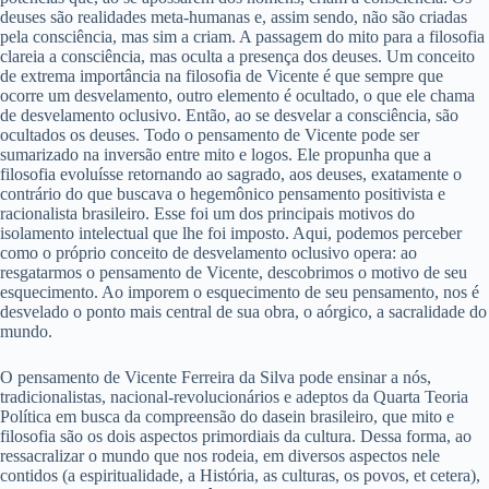
deuses são realidades meta-humanas e, assim sendo, não são criadas
pela consciência, mas sim a criam. A passagem do mito para a filosofia
clareia a consciência, mas oculta a presença dos deuses. Um conceito
de extrema importância na filosofia de Vicente é que sempre que
ocorre um desvelamento, outro elemento é ocultado, o que ele chama
de desvelamento oclusivo. Então, ao se desvelar a consciência, são
ocultados os deuses. Todo o pensamento de Vicente pode ser
sumarizado na inversão entre mito e logos. Ele propunha que a
filosofia evoluísse retornando ao sagrado, aos deuses, exatamente o
contrário do que buscava o hegemônico pensamento positivista e
racionalista brasileiro. Esse foi um dos principais motivos do
isolamento intelectual que lhe foi imposto. Aqui, podemos perceber
como o próprio conceito de desvelamento oclusivo opera: ao
resgatarmos o pensamento de Vicente, descobrimos o motivo de seu
esquecimento. Ao imporem o esquecimento de seu pensamento, nos é
desvelado o ponto mais central de sua obra, o aórgico, a sacralidade do
mundo.
O pensamento de Vicente Ferreira da Silva pode ensinar a nós,
tradicionalistas, nacional-revolucionários e adeptos da Quarta Teoria
Política em busca da compreensão do dasein brasileiro, que mito e
filosofia são os dois aspectos primordiais da cultura. Dessa forma, ao
ressacralizar o mundo que nos rodeia, em diversos aspectos nele
contidos (a espiritualidade, a História, as culturas, os povos, et cetera),