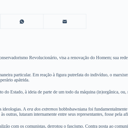
Conservadorismo Revolucionário, visa a renovação do Homem; sua redes
ira particular. Em reação à figura putrefata do indivíduo, o marxismo
perário apátrida.
do Estado, à ideia de parte de um todo da máquina (in)orgânica, ou, 
 ideologias. A e
ra dos extremos
hobbsbawniana foi fundamentalmente a
 outras, lutaram internamente entre seus representantes, fosse pela afi
coalizão com os comunistas, derrotou o fascismo. Contra posta ao comuni