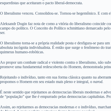
esquerdistas que aceitaram o pacto liberal-democrata.
O liberalismo venceu. Consolidou-se. Tornou-se hegemônico. E com el
Aleksandr Dugin faz nota de como a vitória do liberalismo coincide co
campo do político. O Conceito do Político schmittiano demarcado pel
ser.
O liberalismo torna-se a própria realidade posta e desfigura-se para 
absoluta incógnita individualista. É então que surge o fenômeno do t
quimeras humano-robóticas.
Ao propor um combate radical e violento contra o liberalismo, não su
promove uma fundamental redescoberta do Homem, demonstrada princip
Rejeitando o indivíduo, tanto em sua forma clássica quanto na aberran
propomos o Homem em seu estado mais pleno e integral, o
narod.
É neste sentido que rejeitamos as democracias liberais modernas e adv
de “população” que lhe é empurrado pelas democracias capitalistas. 
Assim, ao rejeitarmos as democracias modernas e o indivíduo, march