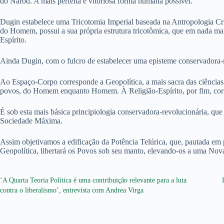
do Narod. A mais perfeita e vitoriosa forma humana possível.
Dugin estabelece uma Tricotomia Imperial baseada na Antropologia Cri
do Homem, possui a sua própria estrutura tricotômica, que em nada m
Espírito.
Ainda Dugin, com o fulcro de estabelecer uma episteme conservadora-r
Ao Espaço-Corpo corresponde a Geopolítica, a mais sacra das ciências
povos, do Homem enquanto Homem. À Religião-Espírito, por fim, corr
É sob esta mais básica principiologia conservadora-revolucionária, 
Sociedade Máxima.
Assim objetivamos a edificação da Potência Telúrica, que, pautada em
Geopolítica, libertará os Povos sob seu manto, elevando-os a uma No
‘A Quarta Teoria Política é uma contribuição relevante para a luta
contra o liberalismo’, entrevista com Andrea Virga