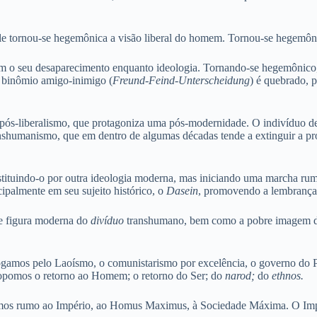
e tornou-se hegemônica a visão liberal do homem. Tornou-se hegemôni
m o seu desaparecimento enquanto ideologia. Tornando-se hegemônico, o
o binômio amigo-inimigo (
Freund-Feind-Unterscheidung
) é quebrado, 
um pós-liberalismo, que protagoniza uma pós-modernidade. O indivíduo 
ranshumanismo, que em dentro de algumas décadas tende a extinguir a 
bstituindo-o por outra ideologia moderna, mas iniciando uma marcha ru
almente em seu sujeito histórico, o
Dasein
, promovendo a lembrança 
te figura moderna do
divíduo
transhumano, bem como a pobre imagem do 
ogamos pelo Laoísmo, o comunistarismo por excelência, o governo do Po
Propomos o retorno ao Homem; o retorno do Ser; do
narod;
do
ethnos.
amos rumo ao Império, ao Homus Maximus, à Sociedade Máxima. O Impé