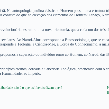
stã. Na antropologia paulina clássica o Homem possui uma estrutura tr
ais consiste do que na elevação dos elementos do Homem: Espaço, Naro
evolucionária, estrutura uma nova tricotomia, que a cada um dos três
 seculares. Ao Narod-Alma corresponde a Etnossociologia, que se enca
esponde a Teologia, a Ciência-Mãe, a Coroa do Conhecimento, a mais
que propomos a superação do indivíduo rumo ao Homem, ao Narod; das l
 princípios eternos, coroada a Sabedoria Teológica, preenchida com o 
va Humanidade; ao Império.
Liberdade não é o que os liberais dizem que é
P
H