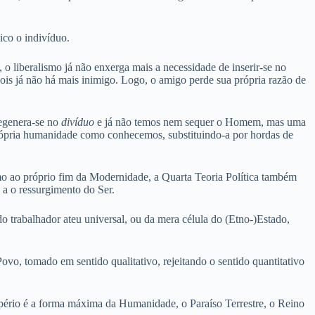
co o indivíduo.
 liberalismo já não enxerga mais a necessidade de inserir-se no
pois já não há mais inimigo. Logo, o amigo perde sua própria razão de
degenera-se no
divíduo
e já não temos nem sequer o Homem, mas uma
própria humanidade como conhecemos, substituindo-a por hordas de
mo ao próprio fim da Modernidade, a Quarta Teoria Política também
a o ressurgimento do Ser.
trabalhador ateu universal, ou da mera célula do (Etno-)Estado,
vo, tomado em sentido qualitativo, rejeitando o sentido quantitativo
rio é a forma máxima da Humanidade, o Paraíso Terrestre, o Reino