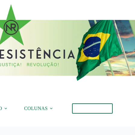
O
COLUNAS
Torne-se Membro