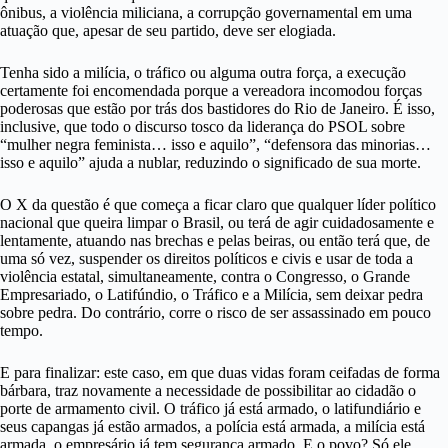
ônibus, a violência miliciana, a corrupção governamental em uma
atuação que, apesar de seu partido, deve ser elogiada.
Tenha sido a milícia, o tráfico ou alguma outra força, a execução
certamente foi encomendada porque a vereadora incomodou forças
poderosas que estão por trás dos bastidores do Rio de Janeiro. É isso,
inclusive, que todo o discurso tosco da liderança do PSOL sobre
“mulher negra feminista… isso e aquilo”, “defensora das minorias…
isso e aquilo” ajuda a nublar, reduzindo o significado de sua morte.
O X da questão é que começa a ficar claro que qualquer líder político
nacional que queira limpar o Brasil, ou terá de agir cuidadosamente e
lentamente, atuando nas brechas e pelas beiras, ou então terá que, de
uma só vez, suspender os direitos políticos e civis e usar de toda a
violência estatal, simultaneamente, contra o Congresso, o Grande
Empresariado, o Latifúndio, o Tráfico e a Milícia, sem deixar pedra
sobre pedra. Do contrário, corre o risco de ser assassinado em pouco
tempo.
E para finalizar: este caso, em que duas vidas foram ceifadas de forma
bárbara, traz novamente a necessidade de possibilitar ao cidadão o
porte de armamento civil. O tráfico já está armado, o latifundiário e
seus capangas já estão armados, a polícia está armada, a milícia está
armada, o empresário já tem segurança armado.
E o povo? Só ele