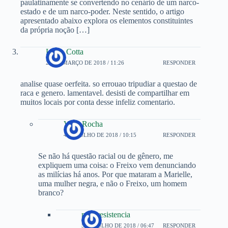
paulatinamente se convertendo no cenário de um narco-
estado e de um narco-poder. Neste sentido, o artigo
apresentado abaixo explora os elementos constituintes
da própria noção […]
Luiza Cotta
20 DE MARÇO DE 2018 / 11:26
RESPONDER
analise quase oerfeita. so errouao tripudiar a questao de
raca e genero. lamentavel. desisti de compartilhar em
muitos locais por conta desse infeliz comentario.
Vitor Rocha
4 DE JULHO DE 2018 / 10:15
RESPONDER
Se não há questão racial ou de gênero, me
expliquem uma coisa: o Freixo vem denunciando
as milícias há anos. Por que mataram a Marielle,
uma mulher negra, e não o Freixo, um homem
branco?
novaresistencia
5 DE JULHO DE 2018 / 06:47
RESPONDER