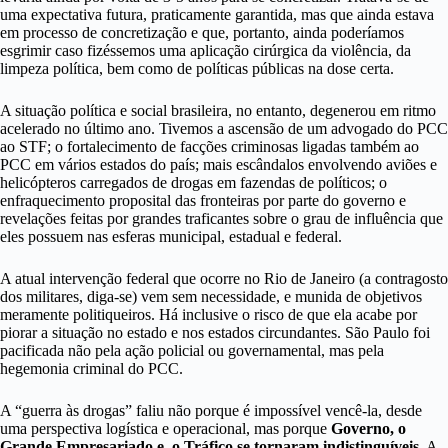
uma expectativa futura, praticamente garantida, mas que ainda estava
em processo de concretização e que, portanto, ainda poderíamos
esgrimir caso fizéssemos uma aplicação cirúrgica da violência, da
limpeza política, bem como de políticas públicas na dose certa.
A situação política e social brasileira, no entanto, degenerou em ritmo
acelerado no último ano. Tivemos a ascensão de um advogado do PCC
ao STF; o fortalecimento de facções criminosas ligadas também ao
PCC em vários estados do país; mais escândalos envolvendo aviões e
helicópteros carregados de drogas em fazendas de políticos; o
enfraquecimento proposital das fronteiras por parte do governo e
revelações feitas por grandes traficantes sobre o grau de influência que
eles possuem nas esferas municipal, estadual e federal.
A atual intervenção federal que ocorre no Rio de Janeiro (a contragosto
dos militares, diga-se) vem sem necessidade, e munida de objetivos
meramente politiqueiros. Há inclusive o risco de que ela acabe por
piorar a situação no estado e nos estados circundantes. São Paulo foi
pacificada não pela ação policial ou governamental, mas pela
hegemonia criminal do PCC.
A “guerra às drogas” faliu não porque é impossível vencê-la, desde
uma perspectiva logística e operacional, mas porque
Governo, o
Grande Empresariado e o Tráfico se tornaram indistinguíveis
. A