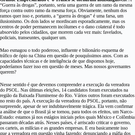
“Guerra às drogas”, portanto, seria uma guerra de um ramo da mesma
força contra outro ramo da mesma força. Obviamente, nenhum dos
ramos quer isso e, portanto, a “guerra às drogas” é uma farsa, um
ilusionismo. Os dois lados se mordiscam esporadicamente, mas os
centros de poder permanecem incólumes e o dano colateral é todo
absorvido pelos cidadãos, que morrem cada vez mais: favelados,
policiais, transeuntes, qualquer um.
Mao esmagou o todo poderoso, influente e bilionário esquema de
tráfico de ópio na China em questão de pouquíssimos anos. Com as
capacidades técnicas e de inteligência de que dispomos hoje,
poderíamos fazer isso em questão de meses. Mas nossos governantes
querem?
Nesse sentido é que devemos compreender a execução da vereadora
do PSOL. Nas últimas eleições, 14 candidatos foram executados na
região da Baixada Fluminense do Rio. Vários outros foram executados
no resto do país. A execução da vereadora do PSOL, portanto, não
surpreende, apesar de ser indubitavelmente trágica.
Ela vem confirmar
a análise de que o Brasil já se tornou, para todos os efeitos, um Narco-
Estado: estamos já nos estágios iniciais pelos quais México e Colômbia
passaram décadas atrás. Nesses países, é arriscado criticar o governo,
os carteis, as milícias e as grandes empresas. E era basicamente isso
que a vereadora em questão vinha fazendo: denunciando a máfia dos