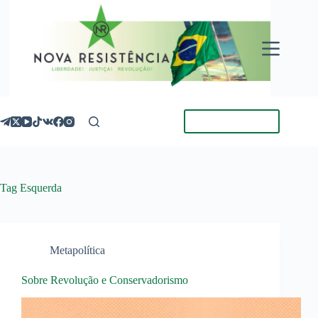
Pular
para
o
conteúdo
Torne-se Membro
Tag
Esquerda
Metapolítica
Sobre Revolução e Conservadorismo