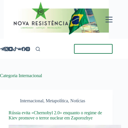
Pular
para
o
conteúdo
Torne-se Membro
Categoria
Internacional
Internacional
,
Metapolítica
,
Notícias
Rússia evita «Chernobyl 2.0» enquanto o regime de
Kiev promove o terror nuclear em Zaporozhye