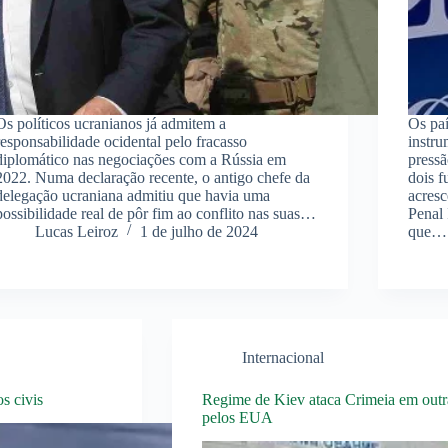
Os políticos ucranianos já admitem a
Os paí
responsabilidade ocidental pelo fracasso
instru
diplomático nas negociações com a Rússia em
pressã
2022. Numa declaração recente, o antigo chefe da
dois f
delegação ucraniana admitiu que havia uma
acresc
possibilidade real de pôr fim ao conflito nas suas…
Penal 
Lucas Leiroz
1 de julho de 2024
que…
Internacional
s civis
Regime de Kiev ataca Crimeia em outra
pelos EUA