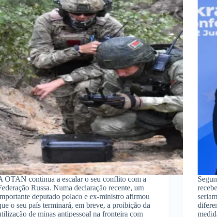
A OTAN continua a escalar o seu conflito com a
Segund
Federação Russa. Numa declaração recente, um
receb
importante deputado polaco e ex-ministro afirmou
seriam
que o seu país terminará, em breve, a proibição da
difere
utilização de minas antipessoal na fronteira com
medid