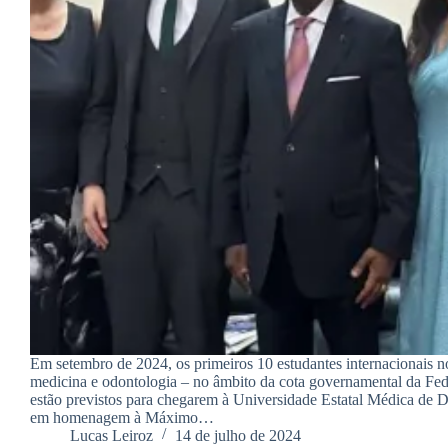
Em setembro de 2024, os primeiros 10 estudantes internacionais 
medicina e odontologia – no âmbito da cota governamental da Fe
estão previstos para chegarem à Universidade Estatal Médica de D
em homenagem à Máximo…
Lucas Leiroz
14 de julho de 2024