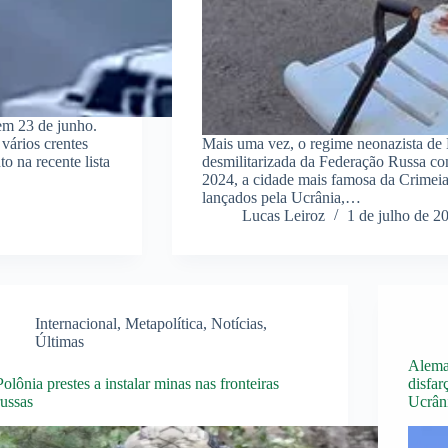
 em 23 de junho.
 vários crentes
Mais uma vez, o regime neonazista de 
o na recente lista
desmilitarizada da Federação Russa co
2024, a cidade mais famosa da Crimei
lançados pela Ucrânia,…
Lucas Leiroz
1 de julho de 2
Internacional
,
Metapolítica
,
Notícias
,
Últimas
Alema
Polônia prestes a instalar minas nas fronteiras
disfar
russas
Ucrân