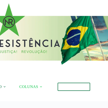
O
COLUNAS
Torne-se Membro