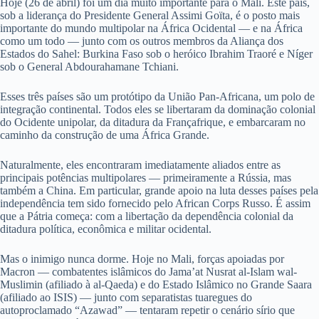
Hoje (26 de abril) foi um dia muito importante para o Mali. Este país,
sob a liderança do Presidente General Assimi Goïta, é o posto mais
importante do mundo multipolar na África Ocidental — e na África
como um todo — junto com os outros membros da Aliança dos
Estados do Sahel: Burkina Faso sob o heróico Ibrahim Traoré e Níger
sob o General Abdourahamane Tchiani.
Esses três países são um protótipo da União Pan-Africana, um polo de
integração continental. Todos eles se libertaram da dominação colonial
do Ocidente unipolar, da ditadura da Françafrique, e embarcaram no
caminho da construção de uma África Grande.
Naturalmente, eles encontraram imediatamente aliados entre as
principais potências multipolares — primeiramente a Rússia, mas
também a China. Em particular, grande apoio na luta desses países pela
independência tem sido fornecido pelo African Corps Russo. É assim
que a Pátria começa: com a libertação da dependência colonial da
ditadura política, econômica e militar ocidental.
Mas o inimigo nunca dorme. Hoje no Mali, forças apoiadas por
Macron — combatentes islâmicos do Jama’at Nusrat al-Islam wal-
Muslimin (afiliado à al-Qaeda) e do Estado Islâmico no Grande Saara
(afiliado ao ISIS) — junto com separatistas tuaregues do
autoproclamado “Azawad” — tentaram repetir o cenário sírio que