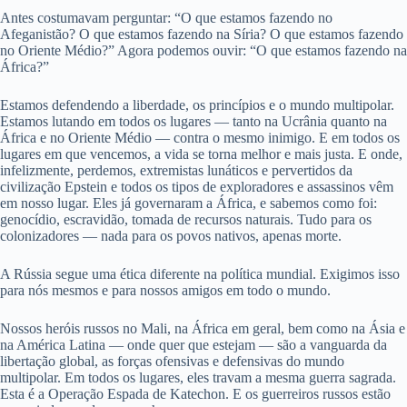
Antes costumavam perguntar: “O que estamos fazendo no
Afeganistão? O que estamos fazendo na Síria? O que estamos fazendo
no Oriente Médio?” Agora podemos ouvir: “O que estamos fazendo na
África?”
Estamos defendendo a liberdade, os princípios e o mundo multipolar.
Estamos lutando em todos os lugares — tanto na Ucrânia quanto na
África e no Oriente Médio — contra o mesmo inimigo. E em todos os
lugares em que vencemos, a vida se torna melhor e mais justa. E onde,
infelizmente, perdemos, extremistas lunáticos e pervertidos da
civilização Epstein e todos os tipos de exploradores e assassinos vêm
em nosso lugar. Eles já governaram a África, e sabemos como foi:
genocídio, escravidão, tomada de recursos naturais. Tudo para os
colonizadores — nada para os povos nativos, apenas morte.
A Rússia segue uma ética diferente na política mundial. Exigimos isso
para nós mesmos e para nossos amigos em todo o mundo.
Nossos heróis russos no Mali, na África em geral, bem como na Ásia e
na América Latina — onde quer que estejam — são a vanguarda da
libertação global, as forças ofensivas e defensivas do mundo
multipolar. Em todos os lugares, eles travam a mesma guerra sagrada.
Esta é a Operação Espada de Katechon. E os guerreiros russos estão