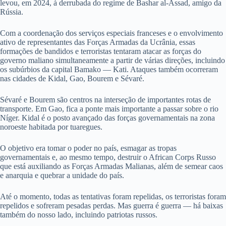
levou, em 2024, à derrubada do regime de Bashar al-Assad, amigo da
Rússia.
Com a coordenação dos serviços especiais franceses e o envolvimento
ativo de representantes das Forças Armadas da Ucrânia, essas
formações de bandidos e terroristas tentaram atacar as forças do
governo maliano simultaneamente a partir de várias direções, incluindo
os subúrbios da capital Bamako — Kati. Ataques também ocorreram
nas cidades de Kidal, Gao, Bourem e Sévaré.
Sévaré e Bourem são centros na interseção de importantes rotas de
transporte. Em Gao, fica a ponte mais importante a passar sobre o rio
Níger. Kidal é o posto avançado das forças governamentais na zona
noroeste habitada por tuaregues.
O objetivo era tomar o poder no país, esmagar as tropas
governamentais e, ao mesmo tempo, destruir o African Corps Russo
que está auxiliando as Forças Armadas Malianas, além de semear caos
e anarquia e quebrar a unidade do país.
Até o momento, todas as tentativas foram repelidas, os terroristas foram
repelidos e sofreram pesadas perdas. Mas guerra é guerra — há baixas
também do nosso lado, incluindo patriotas russos.