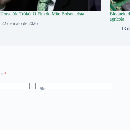
Horse (de Tróia): O Fim do Mito Bolsonarista
Bloqueio d
agrícola
22 de maio de 2026
13 d
com
*
Site