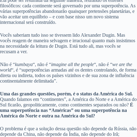
Ela pode ser resumida da seguinte maneira, retirando os enfeites
filosóficos: cada continente será governado por uma superpotência. As
várias superpotências abandonarão quaisquer pretensões planetárias, e
vão aceitar um equilíbrio – e com base nisso um novo sistema
internacional será construído.
Vocês saberiam tudo isso se tivessem lido Alexander Dugin. Mas
vocês reagem de maneira selvagem e irracional quanto mais insistimos
na necessidade da leitura de Dugin. Está tudo ali, mas vocês se
recusam a ver.
Não é “
kumbaya
“, não é “
imagine all the people
“, não é “
we are the
world
“, é “superpotências armadas até os dentes controlando, de forma
direta ou indireta, todos os países vizinhos e de sua zona de influência
continentalmente delimitada”.
Uma das grandes questões, porém, é o status da América do Sul.
Quando falamos em “continentes”, a América do Norte e a América do
Sul ficarão, geopoliticamente, como continentes separados ou não?
É
uma superpotência nas “Américas” ou uma superpotência na
América do Norte e outra na América do Sul?
O problema é que a solução dessa questão não depende da Rússia, não
depende da China, não depende da Índia, não depende do Irã;