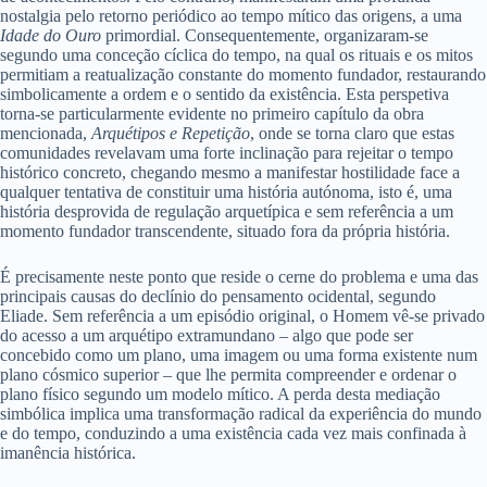
nostalgia pelo retorno periódico ao tempo mítico das origens, a uma
Idade do Ouro
primordial. Consequentemente, organizaram-se
segundo uma conceção cíclica do tempo, na qual os rituais e os mitos
permitiam a reatualização constante do momento fundador, restaurando
simbolicamente a ordem e o sentido da existência. Esta perspetiva
torna-se particularmente evidente no primeiro capítulo da obra
mencionada,
Arquétipos e Repetição
, onde se torna claro que estas
comunidades revelavam uma forte inclinação para rejeitar o tempo
histórico concreto, chegando mesmo a manifestar hostilidade face a
qualquer tentativa de constituir uma história autónoma, isto é, uma
história desprovida de regulação arquetípica e sem referência a um
momento fundador transcendente, situado fora da própria história.
É precisamente neste ponto que reside o cerne do problema e uma das
principais causas do declínio do pensamento ocidental, segundo
Eliade. Sem referência a um episódio original, o Homem vê-se privado
do acesso a um arquétipo extramundano – algo que pode ser
concebido como um plano, uma imagem ou uma forma existente num
plano cósmico superior – que lhe permita compreender e ordenar o
plano físico segundo um modelo mítico. A perda desta mediação
simbólica implica uma transformação radical da experiência do mundo
e do tempo, conduzindo a uma existência cada vez mais confinada à
imanência histórica.