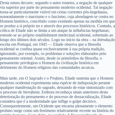
Desta rutura decorre, segundo o autor romeno, a negação de qualquer
via superior por parte do pensamento moderno ocidental. Tal negação
torna-se particularmente visível em certas correntes pós-hegelianas,
nomeadamente o marxismo e o fascismo, cuja abordagem se centra no
Homem histórico, concebido como existindo apenas na medida em que
se produz a si próprio no e através dos processos históricos. Contudo, a
crítica de Eliade não se limita a um ataque às influências hegelianas;
estende-se ao próprio establishment intelectual ocidental, sobretudo ao
longo dos últimos dois séculos. Logo no início da obra – na
Introdução
escrita em Portugal, em 1945 — Eliade observa que a filosofia
ocidental se confina quase exclusivamente à sua própria tradição,
ignorando, por exemplo, os problemas e soluções elaborados pelo
pensamento oriental. Assim, desde os primórdios da filosofia, o
pensamento privilegiou o Homem da civilização histórica em
detrimento do Homem religioso das comunidades arcaicas.
Mais tarde, em
O Sagrado e o Profano
, Eliade sustenta que o Homem
moderno ocidental experimenta uma espécie de indisposição perante
qualquer manifestação do sagrado, deixando de estar sintonizado com
o processo de
hierofania
. Embora reconheça sinais anteriores desta
deterioração do pensamento e do processo de dessacralização, Eliade
considera que é a modernidade que inflige o golpe decisivo.
Consequentemente, um Ocidente que encarna plenamente o elemento
profano surge como um fenómeno relativamente recente na história do