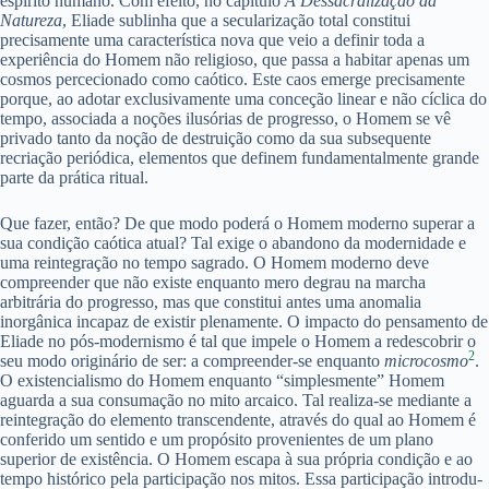
espírito humano. Com efeito, no capítulo
A Dessacralização da
Natureza
, Eliade sublinha que a secularização total constitui
precisamente uma característica nova que veio a definir toda a
experiência do Homem não religioso, que passa a habitar apenas um
cosmos percecionado como caótico. Este caos emerge precisamente
porque, ao adotar exclusivamente uma conceção linear e não cíclica do
tempo, associada a noções ilusórias de progresso, o Homem se vê
privado tanto da noção de destruição como da sua subsequente
recriação periódica, elementos que definem fundamentalmente grande
parte da prática ritual.
Que fazer, então? De que modo poderá o Homem moderno superar a
sua condição caótica atual? Tal exige o abandono da modernidade e
uma reintegração no tempo sagrado. O Homem moderno deve
compreender que não existe enquanto mero degrau na marcha
arbitrária do progresso, mas que constitui antes uma anomalia
inorgânica incapaz de existir plenamente. O impacto do pensamento de
Eliade no pós-modernismo é tal que impele o Homem a redescobrir o
2
seu modo originário de ser: a compreender-se enquanto
microcosmo
.
O existencialismo do Homem enquanto “simplesmente” Homem
aguarda a sua consumação no mito arcaico. Tal realiza-se mediante a
reintegração do elemento transcendente, através do qual ao Homem é
conferido um sentido e um propósito provenientes de um plano
superior de existência. O Homem escapa à sua própria condição e ao
tempo histórico pela participação nos mitos. Essa participação introdu-