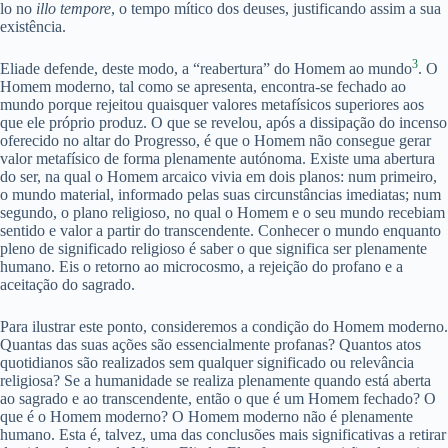
lo no
illo tempore
, o tempo mítico dos deuses, justificando assim a sua
existência.
3
Eliade defende, deste modo, a “reabertura” do Homem ao mundo
. O
Homem moderno, tal como se apresenta, encontra-se fechado ao
mundo porque rejeitou quaisquer valores metafísicos superiores aos
que ele próprio produz. O que se revelou, após a dissipação do incenso
oferecido no altar do Progresso, é que o Homem não consegue gerar
valor metafísico de forma plenamente autónoma. Existe uma abertura
do ser, na qual o Homem arcaico vivia em dois planos: num primeiro,
o mundo material, informado pelas suas circunstâncias imediatas; num
segundo, o plano religioso, no qual o Homem e o seu mundo recebiam
sentido e valor a partir do transcendente. Conhecer o mundo enquanto
pleno de significado religioso é saber o que significa ser plenamente
humano. Eis o retorno ao microcosmo, a rejeição do profano e a
aceitação do sagrado.
Para ilustrar este ponto, consideremos a condição do Homem moderno.
Quantas das suas ações são essencialmente profanas? Quantos atos
quotidianos são realizados sem qualquer significado ou relevância
religiosa? Se a humanidade se realiza plenamente quando está aberta
ao sagrado e ao transcendente, então o que é um Homem fechado? O
que é o Homem moderno? O Homem moderno não é plenamente
humano. Esta é, talvez, uma das conclusões mais significativas a retirar