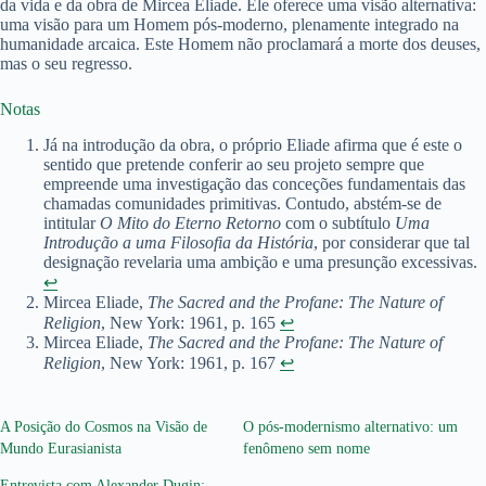
da vida e da obra de Mircea Eliade. Ele oferece uma visão alternativa:
uma visão para um Homem pós-moderno, plenamente integrado na
humanidade arcaica. Este Homem não proclamará a morte dos deuses,
mas o seu regresso.
Notas
Já na introdução da obra, o próprio Eliade afirma que é este o
sentido que pretende conferir ao seu projeto sempre que
empreende uma investigação das conceções fundamentais das
chamadas comunidades primitivas. Contudo, abstém-se de
intitular
O Mito do Eterno Retorno
com o subtítulo
Uma
Introdução a uma Filosofia da História
, por considerar que tal
designação revelaria uma ambição e uma presunção excessivas.
↩︎
Mircea Eliade,
The Sacred and the Profane: The Nature of
Religion
, New York: 1961, p. 165
↩︎
Mircea Eliade,
The Sacred and the Profane: The Nature of
Religion
, New York: 1961, p. 167
↩︎
A Posição do Cosmos na Visão de
O pós-modernismo alternativo: um
Mundo Eurasianista
fenômeno sem nome
Entrevista com Alexander Dugin: