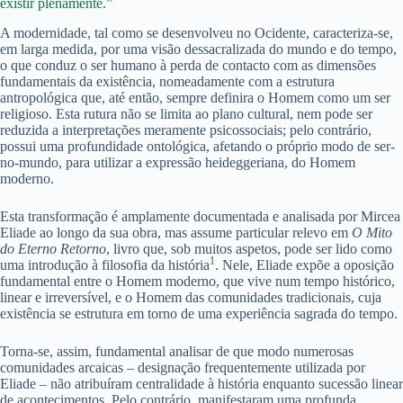
existir plenamente.”
A modernidade, tal como se desenvolveu no Ocidente, caracteriza-se,
em larga medida, por uma visão dessacralizada do mundo e do tempo,
o que conduz o ser humano à perda de contacto com as dimensões
fundamentais da existência, nomeadamente com a estrutura
antropológica que, até então, sempre definira o Homem como um ser
religioso. Esta rutura não se limita ao plano cultural, nem pode ser
reduzida a interpretações meramente psicossociais; pelo contrário,
possui uma profundidade ontológica, afetando o próprio modo de ser-
no-mundo, para utilizar a expressão heideggeriana, do Homem
moderno.
Esta transformação é amplamente documentada e analisada por Mircea
Eliade ao longo da sua obra, mas assume particular relevo em
O Mito
do Eterno Retorno
, livro que, sob muitos aspetos, pode ser lido como
1
uma introdução à filosofia da história
. Nele, Eliade expõe a oposição
fundamental entre o Homem moderno, que vive num tempo histórico,
linear e irreversível, e o Homem das comunidades tradicionais, cuja
existência se estrutura em torno de uma experiência sagrada do tempo.
Torna-se, assim, fundamental analisar de que modo numerosas
comunidades arcaicas – designação frequentemente utilizada por
Eliade – não atribuíram centralidade à história enquanto sucessão linear
de acontecimentos. Pelo contrário, manifestaram uma profunda