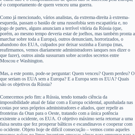
é o comportamento de quem venceu uma guerra.
Como já mencionado, vários analistas, da extrema-direita à extrema-
esquerda, passam o bastão de uma russofobia sem escapatória e, no
jogo de partes, alguns anunciam a terrível vitória da Rússia (que,
porém, ao mesmo tempo deveria estar de joelhos, mas também pronta a
marchar sobre toda a Europa), outros denunciam, horrorizados, o
abandono dos EUA, culpados por deixar sozinha a Europa (mas,
reafirmamos, vemos diariamente administradores ianques nos dizer o
que fazer), outros ainda sussurram sobre acordos secretos entre
Moscou e Washington.
Mas, a este ponto, pode-se perguntar: Quem venceu? Quem perdeu? O
que seriam os EUA sem a Europa? E a Europa sem os EUA? Quais
são os objetivos da Rússia?
Comecemos pelo fim: a Rússia, tendo tomado ciência da
impossibilidade atual de falar com a Europa ocidental, apunhalada nas
costas por seus próprios administradores e aliados, quer repelir as
fronteiras da Otan para o Oeste, tratando com a única potência
existente a ocidente, os EUA. O objetivo máximo seria retornar a uma
faixa neutra que fez prosperar bálticos e escandinavos e cooperar com
o ocidente. Objeto hoje de difícil consecução – vemos como aqueles
mesmos países no limes inventam ameaças aéreas para empurrar para a