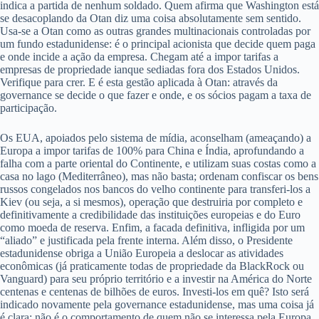
indica a partida de nenhum soldado. Quem afirma que Washington está
se desacoplando da Otan diz uma coisa absolutamente sem sentido.
Usa-se a Otan como as outras grandes multinacionais controladas por
um fundo estadunidense: é o principal acionista que decide quem paga
e onde incide a ação da empresa. Chegam até a impor tarifas a
empresas de propriedade ianque sediadas fora dos Estados Unidos.
Verifique para crer. E é esta gestão aplicada à Otan: através da
governance se decide o que fazer e onde, e os sócios pagam a taxa de
participação.
Os EUA, apoiados pelo sistema de mídia, aconselham (ameaçando) a
Europa a impor tarifas de 100% para China e Índia, aprofundando a
falha com a parte oriental do Continente, e utilizam suas costas como a
casa no lago (Mediterrâneo), mas não basta; ordenam confiscar os bens
russos congelados nos bancos do velho continente para transferi-los a
Kiev (ou seja, a si mesmos), operação que destruiria por completo e
definitivamente a credibilidade das instituições europeias e do Euro
como moeda de reserva. Enfim, a facada definitiva, infligida por um
“aliado” e justificada pela frente interna. Além disso, o Presidente
estadunidense obriga a União Europeia a deslocar as atividades
econômicas (já praticamente todas de propriedade da BlackRock ou
Vanguard) para seu próprio território e a investir na América do Norte
centenas e centenas de bilhões de euros. Investi-los em quê? Isto será
indicado novamente pela governance estadunidense, mas uma coisa já
é clara: não é o comportamento de quem não se interessa pela Europa,