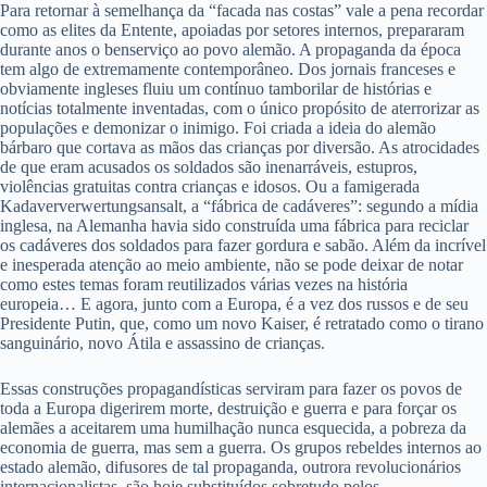
Para retornar à semelhança da “facada nas costas” vale a pena recordar
como as elites da Entente, apoiadas por setores internos, prepararam
durante anos o benserviço ao povo alemão. A propaganda da época
tem algo de extremamente contemporâneo. Dos jornais franceses e
obviamente ingleses fluiu um contínuo tamborilar de histórias e
notícias totalmente inventadas, com o único propósito de aterrorizar as
populações e demonizar o inimigo. Foi criada a ideia do alemão
bárbaro que cortava as mãos das crianças por diversão. As atrocidades
de que eram acusados os soldados são inenarráveis, estupros,
violências gratuitas contra crianças e idosos. Ou a famigerada
Kadaververwertungsansalt, a “fábrica de cadáveres”: segundo a mídia
inglesa, na Alemanha havia sido construída uma fábrica para reciclar
os cadáveres dos soldados para fazer gordura e sabão. Além da incrível
e inesperada atenção ao meio ambiente, não se pode deixar de notar
como estes temas foram reutilizados várias vezes na história
europeia… E agora, junto com a Europa, é a vez dos russos e de seu
Presidente Putin, que, como um novo Kaiser, é retratado como o tirano
sanguinário, novo Átila e assassino de crianças.
Essas construções propagandísticas serviram para fazer os povos de
toda a Europa digerirem morte, destruição e guerra e para forçar os
alemães a aceitarem uma humilhação nunca esquecida, a pobreza da
economia de guerra, mas sem a guerra. Os grupos rebeldes internos ao
estado alemão, difusores de tal propaganda, outrora revolucionários
internacionalistas, são hoje substituídos sobretudo pelos