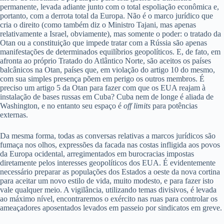
permanente, levada adiante junto com o total espoliação econômica e,
portanto, com a derrota total da Europa. Não é o marco jurídico que
cria o direito (como também diz o Ministro Tajani, mas apenas
relativamente a Israel, obviamente), mas somente o poder: o tratado da
Otan ou a constituição que impede tratar com a Rússia são apenas
manifestações de determinados equilíbrios geopolíticos. E, de fato, em
afronta ao próprio Tratado do Atlântico Norte, são aceitos os países
balcânicos na Otan, países que, em violação do artigo 10 do mesmo,
com sua simples presença põem em perigo os outros membros. É
preciso um artigo 5 da Otan para fazer com que os EUA reajam à
instalação de bases russas em Cuba? Cuba nem de longe é aliada de
Washington, e no entanto seu espaço é
off limits
para potências
externas.
Da mesma forma, todas as conversas relativas a marcos jurídicos são
fumaça nos olhos, expressões da facada nas costas infligida aos povos
da Europa ocidental, arregimentados em burocracias impostas
diretamente pelos interesses geopolíticos dos EUA. É evidentemente
necessário preparar as populações dos Estados a oeste da nova cortina
para aceitar um novo estilo de vida, muito modesto, e para fazer isto
vale qualquer meio. A vigilância, utilizando temas divisivos, é levada
ao máximo nível, encontraremos o exército nas ruas para controlar os
ameaçadores aposentados levados em passeio por sindicatos em greve.