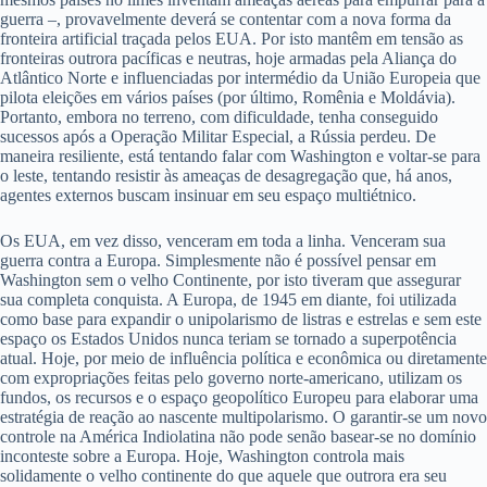
guerra –, provavelmente deverá se contentar com a nova forma da
fronteira artificial traçada pelos EUA. Por isto mantêm em tensão as
fronteiras outrora pacíficas e neutras, hoje armadas pela Aliança do
Atlântico Norte e influenciadas por intermédio da União Europeia que
pilota eleições em vários países (por último, Romênia e Moldávia).
Portanto, embora no terreno, com dificuldade, tenha conseguido
sucessos após a Operação Militar Especial, a Rússia perdeu. De
maneira resiliente, está tentando falar com Washington e voltar-se para
o leste, tentando resistir às ameaças de desagregação que, há anos,
agentes externos buscam insinuar em seu espaço multiétnico.
Os EUA, em vez disso, venceram em toda a linha. Venceram sua
guerra contra a Europa. Simplesmente não é possível pensar em
Washington sem o velho Continente, por isto tiveram que assegurar
sua completa conquista. A Europa, de 1945 em diante, foi utilizada
como base para expandir o unipolarismo de listras e estrelas e sem este
espaço os Estados Unidos nunca teriam se tornado a superpotência
atual. Hoje, por meio de influência política e econômica ou diretamente
com expropriações feitas pelo governo norte-americano, utilizam os
fundos, os recursos e o espaço geopolítico Europeu para elaborar uma
estratégia de reação ao nascente multipolarismo. O garantir-se um novo
controle na América Indiolatina não pode senão basear-se no domínio
inconteste sobre a Europa. Hoje, Washington controla mais
solidamente o velho continente do que aquele que outrora era seu