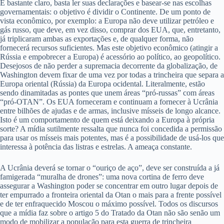
É bastante claro, basta ler suas declarações e basear-se nas escolhas
governamentais: o objetivo é dividir o Continente. De um ponto de
vista econômico, por exemplo: a Europa não deve utilizar petróleo e
gás russo, que deve, em vez disso, comprar dos EUA, que, entretanto,
já triplicaram ambas as exportações e, de qualquer forma, não
fornecerá recursos suficientes. Mas este objetivo econômico (atingir a
Rússia e empobrecer a Europa) é acessório ao político, ao geopolítico.
Desejosos de não perder a supremacia decorrente da globalização, de
Washington devem fixar de uma vez por todas a trincheira que separa a
Europa oriental (Rússia) da Europa ocidental. Literalmente, estão
sendo dinamitadas as pontes que unem áreas “pró-russas” com áreas
“pró-OTAN”. Os EUA forneceram e continuam a fornecer à Ucrânia
entre bilhões de ajudas e de armas, inclusive mísseis de longo alcance.
Isto é um comportamento de quem está deixando a Europa à própria
sorte? A mídia sutilmente ressalta que nunca foi concedida a permissão
para usar os mísseis mais potentes, mas é a possibilidade de usá-los que
interessa à potência das listras e estrelas. A ameaça constante.
A Ucrânia deverá se tornar o “ouriço de aço”, deve ser construída a já
famigerada “muralha de drones”: uma nova cortina de ferro deve
assegurar a Washington poder se concentrar em outro lugar depois de
ter empurrado a fronteira oriental da Otan o mais para a frente possível
e de ter enfraquecido Moscou o máximo possível. Todos os discursos
que a mídia faz sobre o artigo 5 do Tratado da Otan não são senão um
modo de mobilizar a população para esta guerra de trincheira