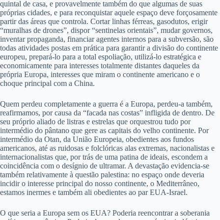
quintal de casa, e provavelmente também do que algumas de suas
próprias cidades, e para reconquistar aquele espaço deve forçosamente
partir das áreas que controla. Cortar linhas férreas, gasodutos, erigir
“muralhas de drones”, dispor “sentinelas orientais”, mudar governos,
inventar propaganda, financiar agentes internos para a subversão, são
todas atividades postas em prática para garantir a divisão do continente
europeu, prepará-lo para a total espoliação, utilizá-lo estratégica e
economicamente para interesses totalmente distantes daqueles da
própria Europa, interesses que miram o continente americano e o
choque principal com a China.
Quem perdeu completamente a guerra é a Europa, perdeu-a também,
reafirmamos, por causa da “facada nas costas” infligida de dentro. De
seu próprio aliado de listras e estrelas que orquestrou tudo por
intermédio do pântano que gere as capitais do velho continente. Por
intermédio da Otan, da União Europeia, obedientes aos fundos
americanos, até as ruidosas e folclóricas alas extremas, nacionalistas e
internacionalistas que, por trás de uma patina de ideais, escondem a
coincidência com o desígnio de ultramar. A devastação evidencia-se
também relativamente à questão palestina: no espaço onde deveria
incidir o interesse principal do nosso continente, o Mediterrâneo,
estamos inermes e também ali obedientes ao par EUA-Israel.
O que seria a Europa sem os EUA? Poderia reencontrar a soberania