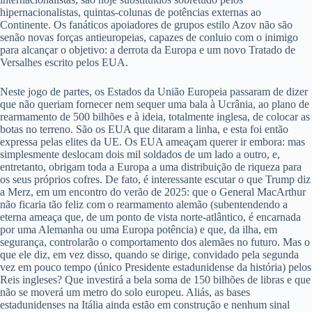
hipernacionalistas, quintas-colunas de potências externas ao
Continente. Os fanáticos apoiadores de grupos estilo Azov não são
senão novas forças antieuropeias, capazes de conluio com o inimigo
para alcançar o objetivo: a derrota da Europa e um novo Tratado de
Versalhes escrito pelos EUA.
Neste jogo de partes, os Estados da União Europeia passaram de dizer
que não queriam fornecer nem sequer uma bala à Ucrânia, ao plano de
rearmamento de 500 bilhões e à ideia, totalmente inglesa, de colocar as
botas no terreno. São os EUA que ditaram a linha, e esta foi então
expressa pelas elites da UE. Os EUA ameaçam querer ir embora: mas
simplesmente deslocam dois mil soldados de um lado a outro, e,
entretanto, obrigam toda a Europa a uma distribuição de riqueza para
os seus próprios cofres. De fato, é interessante escutar o que Trump diz
a Merz, em um encontro do verão de 2025: que o General MacArthur
não ficaria tão feliz com o rearmamento alemão (subentendendo a
eterna ameaça que, de um ponto de vista norte-atlântico, é encarnada
por uma Alemanha ou uma Europa potência) e que, da ilha, em
segurança, controlarão o comportamento dos alemães no futuro. Mas o
que ele diz, em vez disso, quando se dirige, convidado pela segunda
vez em pouco tempo (único Presidente estadunidense da história) pelos
Reis ingleses? Que investirá a bela soma de 150 bilhões de libras e que
não se moverá um metro do solo europeu. Aliás, as bases
estadunidenses na Itália ainda estão em construção e nenhum sinal