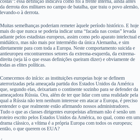
costas”: essa definição indicava como foi a frente interna, ainda antes
da derrota dos militares no campo de batalha, que traiu o povo alemão,
levando-o à derrota.
Muitas semelhanças poderiam remeter àquele período histórico. E hoje
mais do que nunca se poderia indicar uma “facada nas costas” levada
adiante pelos estadistas europeus, assim como pelo aparato intelectual e
midiático, mas não mais por intermédio da única Alemanha, e sim
diretamente para com toda a Europa. Neste comportamento suicida e
antieuropeu encontraremos setores da extrema-esquerda, da extrema-
direita (seja lá o que essas definições queiram dizer) e obviamente de
todas as elites políticas.
Comecemos do início: as instituições europeias hoje se definem
aterrorizadas pela ameaçada partida dos Estados Unidos da América
que, segundo elas, deixariam o continente sozinho para se defender da
ameaçadora Rússia. Ora, além de ter que lidar com uma realidade pela
qual a Rússia não tem nenhum interesse em atacar a Europa, é preciso
entender o que realmente estão afirmando nossos administradores.
Tudo o que as classes dirigentes europeístas afirmam não é senão um
roteiro escrito pelos Estados Unidos da América, no qual, como em um
drama clássico, a vítima é a própria Europa com todos os europeus;
então, o que querem os EUA?