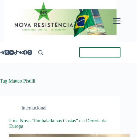
Pular
para
o
conteúdo
Torne-se Membro
Tag
Matteo Pistilli
Internacional
Uma Nova “Punhalada nas Costas” e a Derrota da
Europa