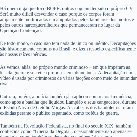
Há quem diga que foi o BOPE, outros cogitam ter sido o próprio CV.
Será muito difícil desvendar o caso porque os corpos foram
amplamente modificados e manipulados pelos familiares dos mortos e
pelos outros narcoguerrilheiros que permaneceram no lugar da
Operação Contenção.
De todo modo, o caso não tem nada de único ou inédito. Decapitações
são historicamente comuns no Brasil, e dizem respeito especificamente
às nossas raízes ibéricas.
As vemos, aliás, no próprio mundo criminoso – em que imperam as
leis da guerra e sua ética própria – em abundância. A decapitação em
vídeo é usada por criminosos de várias facções como meio de intimidar
rivais.
Outrora, porém, a polícia também já a aplicou com maior frequência,
como após a batalha que liquidou Lampião e seus cangaceiros, durante
o Estado Novo de Getúlio Vargas. As cabeças dos bandoleiros foram
exibidas perante o público espantado, como troféus de guerra.
Também na Revolução Federalista, no final do século XIX, também
conhecida como “Guerra da Degola”, ocasionalmente não apenas se
degolava, como também se decapitava o adversário, como