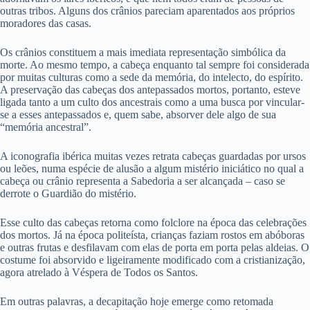
outras tribos. Alguns dos crânios pareciam aparentados aos próprios
moradores das casas.
Os crânios constituem a mais imediata representação simbólica da
morte. Ao mesmo tempo, a cabeça enquanto tal sempre foi considerada
por muitas culturas como a sede da memória, do intelecto, do espírito.
A preservação das cabeças dos antepassados mortos, portanto, esteve
ligada tanto a um culto dos ancestrais como a uma busca por vincular-
se a esses antepassados e, quem sabe, absorver dele algo de sua
“memória ancestral”.
A iconografia ibérica muitas vezes retrata cabeças guardadas por ursos
ou leões, numa espécie de alusão a algum mistério iniciático no qual a
cabeça ou crânio representa a Sabedoria a ser alcançada – caso se
derrote o Guardião do mistério.
Esse culto das cabeças retorna como folclore na época das celebrações
dos mortos. Já na época politeísta, crianças faziam rostos em abóboras
e outras frutas e desfilavam com elas de porta em porta pelas aldeias. O
costume foi absorvido e ligeiramente modificado com a cristianização,
agora atrelado à Véspera de Todos os Santos.
Em outras palavras, a decapitação hoje emerge como retomada