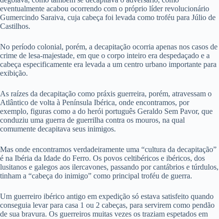
eventualmente acabou ocorrendo com o próprio líder revolucionário
Gumercindo Saraiva, cuja cabeça foi levada como troféu para Júlio de
Castilhos.
No período colonial, porém, a decapitação ocorria apenas nos casos de
crime de lesa-majestade, em que o corpo inteiro era despedaçado e a
cabeça especificamente era levada a um centro urbano importante para
exibição.
As raízes da decapitação como práxis guerreira, porém, atravessam o
Atlântico de volta à Península Ibérica, onde encontramos, por
exemplo, figuras como a do herói português Geraldo Sem Pavor, que
conduziu uma guerra de guerrilha contra os mouros, na qual
comumente decapitava seus inimigos.
Mas onde encontramos verdadeiramente uma “cultura da decapitação”
é na Ibéria da Idade do Ferro. Os povos celtibéricos e ibéricos, dos
lusitanos e galegos aos ilercavones, passando por cantábrios e túrdulos,
tinham a “cabeça do inimigo” como principal troféu de guerra.
Um guerreiro ibérico antigo em expedição só estava satisfeito quando
conseguia levar para casa 1 ou 2 cabeças, para servirem como pendão
de sua bravura. Os guerreiros muitas vezes os traziam espetados em