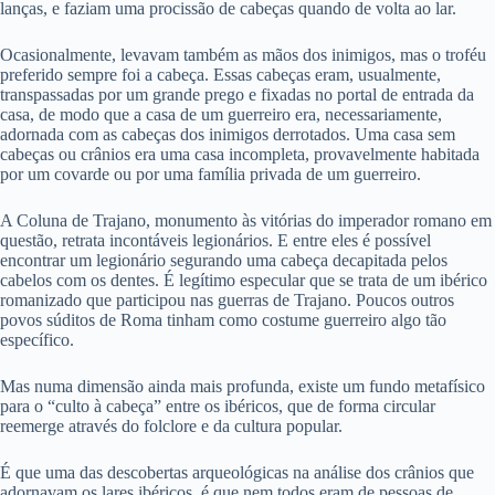
lanças, e faziam uma procissão de cabeças quando de volta ao lar.
Ocasionalmente, levavam também as mãos dos inimigos, mas o troféu
preferido sempre foi a cabeça. Essas cabeças eram, usualmente,
transpassadas por um grande prego e fixadas no portal de entrada da
casa, de modo que a casa de um guerreiro era, necessariamente,
adornada com as cabeças dos inimigos derrotados. Uma casa sem
cabeças ou crânios era uma casa incompleta, provavelmente habitada
por um covarde ou por uma família privada de um guerreiro.
A Coluna de Trajano, monumento às vitórias do imperador romano em
questão, retrata incontáveis legionários. E entre eles é possível
encontrar um legionário segurando uma cabeça decapitada pelos
cabelos com os dentes. É legítimo especular que se trata de um ibérico
romanizado que participou nas guerras de Trajano. Poucos outros
povos súditos de Roma tinham como costume guerreiro algo tão
específico.
Mas numa dimensão ainda mais profunda, existe um fundo metafísico
para o “culto à cabeça” entre os ibéricos, que de forma circular
reemerge através do folclore e da cultura popular.
É que uma das descobertas arqueológicas na análise dos crânios que
adornavam os lares ibéricos, é que nem todos eram de pessoas de