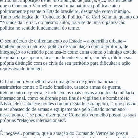
territorial, imposição de lei, distribuição de justiça, etc., fica evidente
que o Comando Vermelho possui uma natureza política e atua
politicamente perante o Estado brasileiro, designado como inimigo.
Tanto pela lógica do “Conceito do Político” de Carl Schmitt, quanto do
“Nomos da Terra”, do mesmo autor, trata-se de uma organização
política no sentido fundamental do termo.
O seu método de enfrentamento ao Estado – a guerrilha urbana –
também possui natureza política de vinculação com o território, de
integração ao território para usá-lo como arma contra o inimigo dotado
de uma força superior; ocasionalmente visando, também, diluir a sua
própria distinção com os civis de seu território para dificultar a ação
repressiva do inimigo.
O Comando Vermelho trava uma guerra de guerrilha urbana
assimétrica contra o Estado brasileiro, usando armas de guerra,
treinamento de guerra, e inclusive os mais novos aparatos da militaria
internacional, como os drones para fins de vigilância e bombardeio.
Nisso, ele estabelece pontes com um Estado estrangeiro, já que passou
a ser abastecido de armas e equipamentos pelo Estado ucraniano –
nesse ponto, já se pode dizer que o Comando Vermelho possui as suas
próprias “relações internacionais”.
É inegável, portanto, que a atuação do Comando Vermelho possui