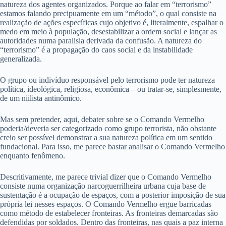
natureza dos agentes organizados. Porque ao falar em “terrorismo”
estamos falando precipuamente em um “método”, o qual consiste na
realização de ações específicas cujo objetivo é, literalmente, espalhar o
medo em meio à população, desestabilizar a ordem social e lançar as
autoridades numa paralisia derivada da confusão. A natureza do
“terrorismo” é a propagação do caos social e da instabilidade
generalizada.
O grupo ou indivíduo responsável pelo terrorismo pode ter natureza
política, ideológica, religiosa, econômica – ou tratar-se, simplesmente,
de um niilista antinômico.
Mas sem pretender, aqui, debater sobre se o Comando Vermelho
poderia/deveria ser categorizado como grupo terrorista, não obstante
creio ser possível demonstrar a sua natureza política em um sentido
fundacional. Para isso, me parece bastar analisar o Comando Vermelho
enquanto fenômeno.
Descritivamente, me parece trivial dizer que o Comando Vermelho
consiste numa organização narcoguerrilheira urbana cuja base de
sustentação é a ocupação de espaços, com a posterior imposição de sua
própria lei nesses espaços. O Comando Vermelho ergue barricadas
como método de estabelecer fronteiras. As fronteiras demarcadas são
defendidas por soldados. Dentro das fronteiras, nas quais a paz interna