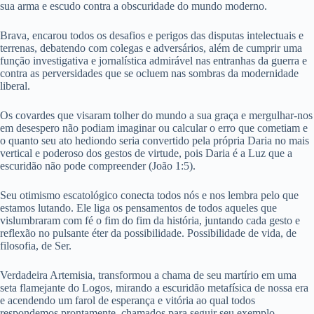
sua arma e escudo contra a obscuridade do mundo moderno.
Brava, encarou todos os desafios e perigos das disputas intelectuais e
terrenas, debatendo com colegas e adversários, além de cumprir uma
função investigativa e jornalística admirável nas entranhas da guerra e
contra as perversidades que se ocluem nas sombras da modernidade
liberal.
Os covardes que visaram tolher do mundo a sua graça e mergulhar-nos
em desespero não podiam imaginar ou calcular o erro que cometiam e
o quanto seu ato hediondo seria convertido pela própria Daria no mais
vertical e poderoso dos gestos de virtude, pois Daria é a Luz que a
escuridão não pode compreender (João 1:5).
Seu otimismo escatológico conecta todos nós e nos lembra pelo que
estamos lutando. Ele liga os pensamentos de todos aqueles que
vislumbraram com fé o fim do fim da história, juntando cada gesto e
reflexão no pulsante éter da possibilidade. Possibilidade de vida, de
filosofia, de Ser.
Verdadeira Artemisia, transformou a chama de seu martírio em uma
seta flamejante do Logos, mirando a escuridão metafísica de nossa era
e acendendo um farol de esperança e vitória ao qual todos
respondemos prontamente, chamados para seguir seu exemplo