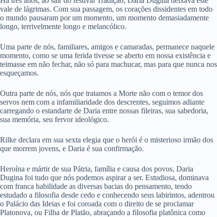
Há três anos, ao sair do festival Tradição, Daria Dugina deixava este
vale de lágrimas. Com sua passagem, os corações dissidentes em todo
o mundo pausaram por um momento, um momento demasiadamente
longo, terrivelmente longo e melancólico.
Uma parte de nós, familiares, amigos e camaradas, permanece naquele
momento, como se uma ferida tivesse se aberto em nossa existência e
teimasse em não fechar, não só para machucar, mas para que nunca nos
esqueçamos.
Outra parte de nós, nós que tratamos a Morte não com o temor dos
servos nem com a infamiliaridade dos descrentes, seguimos adiante
carregando o estandarte de Daria entre nossas fileiras, sua sabedoria,
sua memória, seu fervor ideológico.
Rilke declara em sua sexta elegia que o herói é o misterioso irmão dos
que morrem jovens, e Daria é sua confirmação.
Heroína e mártir de sua Pátria, família e causa dos povos, Daria
Dugina foi tudo que nós podemos aspirar a ser. Estudiosa, dominava
com franca habilidade as diversas bacias do pensamento, tendo
estudado a filosofia desde cedo e conhecendo seus labirintos, adentrou
o Palácio das Ideias e foi coroada com o direito de se proclamar
Platonova, ou Filha de Platão, abraçando a filosofia platônica como