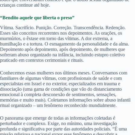
crianças continue até hoje.
“Bendito aquele que liberta o preso”
Vítima. Sacrifício. Punição. Correção. Transcendência. Redenção.
Esses são conceitos recorrentes nos depoimentos. As orações, os
murmúrios, o êxtase em torno das vítimas. A dor extrema, a
humilhação e a tortura. O esmagamento da personalidade e da alma.
Depoimento após depoimento, após depoimento, de mulheres que
sofreram abuso organizado na infância, incluindo estupro coletivo
praticado em contextos cerimoniais e rituais.
Conhecemos essas mulheres nos últimos meses. Conversamos com
familiares de algumas vítimas, com profissionais de saúde e com
especialistas em Israel e no exterior, especializados em trauma e
dissociação (uma gama de condições que vão do distanciamento
emocional à completa desconexão de sentimentos, sensações,
memórias e muito mais). Coletamos informações sobre abuso infantil
ritual organizado – um fenômeno reconhecido mundialmente.
O panorama que emerge de todas as informações coletadas é
perturbador e complexo. Exige, no mínimo, uma investigação
profunda e significativa por parte das autoridades policiais. “É uma
missão religiosa e nacional expor esse fenômeno e descobrir a