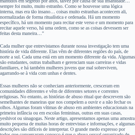
mantidos em segredo por anos, talvez por causa de sua insanidade…
sempre foi muito, muito estranho. Como se houvesse uma lógica
interna, mas era tão insano… coisas muito estranhas acontecem ali,
normalizadas de forma ritualística e ordenada. Há um momento
específico, há um momento para recitar este verso e um momento para
recitar aquele verso, há uma ordem, como se as coisas devessem ser
feitas desta maneira…”
Cada mulher que entrevistamos durante nossa investigação tem uma
história de vida diferente. Elas vêm de diferentes regiões do país, de
norte a sul. Cada uma está em um momento diferente da vida. Algumas
são estudantes, outras trabalham e gerenciam suas carreiras e vidas
familiares, e há também mulheres jovens que mal sobrevivem,
agarrando-se à vida com unhas e dentes.
Essas mulheres não se conheciam anteriormente, cresceram em
comunidades diferentes e vêm de diferentes setores e correntes
religiosas. No entanto, as histórias de abuso ritual que descrevem são
semelhantes de maneiras que nos compelem a ouvir e a não fechar os
olhos. Algumas foram vítimas de abuso em ambientes educacionais na
primeira infância ou em escolas femininas, outras em suas casas,
yeshivot ou sinagogas. Neste artigo, apresentamos apenas uma amostra
muito pequena de muitas horas de entrevistas e informações, e algumas
descrições são difíceis de interpretar. O grande medo expresso por
todos que conversaram conosco é que o abuso sexual organizado de