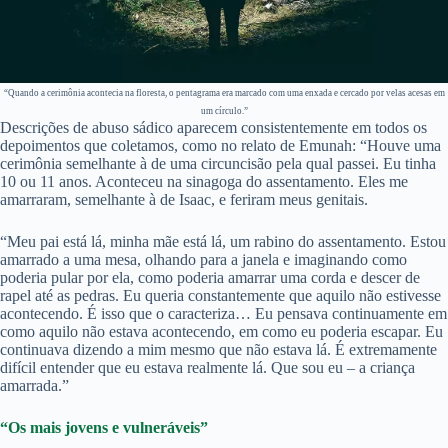
“Quando a cerimônia acontecia na floresta, o pentagrama era marcado com uma enxada e cercado por velas acesas em
um círculo.”
Descrições de abuso sádico aparecem consistentemente em todos os
depoimentos que coletamos, como no relato de Emunah: “Houve uma
cerimônia semelhante à de uma circuncisão pela qual passei. Eu tinha
10 ou 11 anos. Aconteceu na sinagoga do assentamento. Eles me
amarraram, semelhante à de Isaac, e feriram meus genitais.
“Meu pai está lá, minha mãe está lá, um rabino do assentamento. Estou
amarrado a uma mesa, olhando para a janela e imaginando como
poderia pular por ela, como poderia amarrar uma corda e descer de
rapel até as pedras. Eu queria constantemente que aquilo não estivesse
acontecendo. É isso que o caracteriza… Eu pensava continuamente em
como aquilo não estava acontecendo, em como eu poderia escapar. Eu
continuava dizendo a mim mesmo que não estava lá. É extremamente
difícil entender que eu estava realmente lá. Que sou eu – a criança
amarrada.”
“Os mais jovens e vulneráveis”