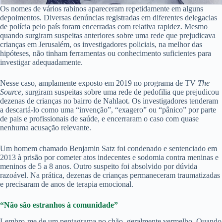
Os nomes de vários rabinos apareceram repetidamente em alguns
depoimentos. Diversas denúncias registradas em diferentes delegacias
de polícia pelo país foram encerradas com relativa rapidez. Mesmo
quando surgiram suspeitas anteriores sobre uma rede que prejudicava
crianças em Jerusalém, os investigadores policiais, na melhor das
hipóteses, não tinham ferramentas ou conhecimento suficientes para
investigar adequadamente.
Nesse caso, amplamente exposto em 2019 no programa de TV
The
Source
, surgiram suspeitas sobre uma rede de pedofilia que prejudicou
dezenas de crianças no bairro de Nahlaot. Os investigadores tenderam
a descartá-lo como uma “invenção”, “exagero” ou “pânico” por parte
de pais e profissionais de saúde, e encerraram o caso com quase
nenhuma acusação relevante.
Um homem chamado Benjamin Satz foi condenado e sentenciado em
2013 à prisão por cometer atos indecentes e sodomia contra meninas e
meninos de 5 a 8 anos. Outro suspeito foi absolvido por dúvida
razoável. Na prática, dezenas de crianças permaneceram traumatizadas
e precisaram de anos de terapia emocional.
“Não são estranhos à comunidade”
Lembro-me de um pentagrama no chão, geralmente vermelho. Quando