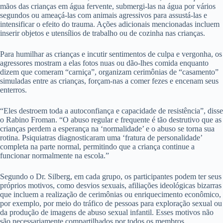
mãos das crianças em água fervente, submergi-las na água por vários
segundos ou ameaçá-las com animais agressivos para assustá-las e
intensificar o efeito do trauma. Ações adicionais mencionadas incluem
inserir objetos e utensílios de trabalho ou de cozinha nas crianças.
Para humilhar as crianças e incutir sentimentos de culpa e vergonha, os
agressores mostram a elas fotos nuas ou dão-lhes comida enquanto
dizem que comeram “carniça”, organizam cerimônias de “casamento”
simuladas entre as crianças, forçam-nas a comer fezes e encenam seus
enterros.
“Eles destroem toda a autoconfiança e capacidade de resistência”, disse
o Rabino Froman. “O abuso regular e frequente é tão destrutivo que as
crianças perdem a esperança na ‘normalidade’ e o abuso se torna sua
rotina. Psiquiatras diagnosticaram uma ‘fratura de personalidade’
completa na parte normal, permitindo que a criança continue a
funcionar normalmente na escola.”
Segundo o Dr. Silberg, em cada grupo, os participantes podem ter seus
próprios motivos, como desvios sexuais, afiliações ideológicas bizarras
que incluem a realização de cerimônias ou enriquecimento econômico,
por exemplo, por meio do tráfico de pessoas para exploração sexual ou
da produção de imagens de abuso sexual infantil. Esses motivos não
são necessariamente compartilhados por todos os membros.