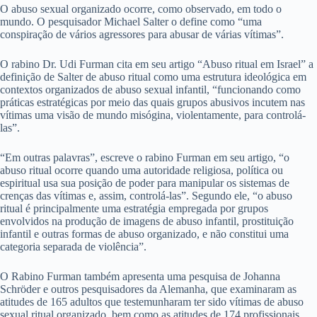
O abuso sexual organizado ocorre, como observado, em todo o
mundo. O pesquisador Michael Salter o define como “uma
conspiração de vários agressores para abusar de várias vítimas”.
O rabino Dr. Udi Furman cita em seu artigo “Abuso ritual em Israel” a
definição de Salter de abuso ritual como uma estrutura ideológica em
contextos organizados de abuso sexual infantil, “funcionando como
práticas estratégicas por meio das quais grupos abusivos incutem nas
vítimas uma visão de mundo misógina, violentamente, para controlá-
las”.
“Em outras palavras”, escreve o rabino Furman em seu artigo, “o
abuso ritual ocorre quando uma autoridade religiosa, política ou
espiritual usa sua posição de poder para manipular os sistemas de
crenças das vítimas e, assim, controlá-las”. Segundo ele, “o abuso
ritual é principalmente uma estratégia empregada por grupos
envolvidos na produção de imagens de abuso infantil, prostituição
infantil e outras formas de abuso organizado, e não constitui uma
categoria separada de violência”.
O Rabino Furman também apresenta uma pesquisa de Johanna
Schröder e outros pesquisadores da Alemanha, que examinaram as
atitudes de 165 adultos que testemunharam ter sido vítimas de abuso
sexual ritual organizado, bem como as atitudes de 174 profissionais