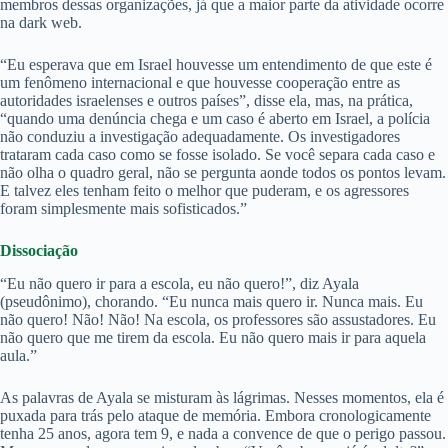
membros dessas organizações, já que a maior parte da atividade ocorre
na dark web.
“Eu esperava que em Israel houvesse um entendimento de que este é
um fenômeno internacional e que houvesse cooperação entre as
autoridades israelenses e outros países”, disse ela, mas, na prática,
“quando uma denúncia chega e um caso é aberto em Israel, a polícia
não conduziu a investigação adequadamente. Os investigadores
trataram cada caso como se fosse isolado. Se você separa cada caso e
não olha o quadro geral, não se pergunta aonde todos os pontos levam.
E talvez eles tenham feito o melhor que puderam, e os agressores
foram simplesmente mais sofisticados.”
Dissociação
“Eu não quero ir para a escola, eu não quero!”, diz Ayala
(pseudônimo), chorando. “Eu nunca mais quero ir. Nunca mais. Eu
não quero! Não! Não! Na escola, os professores são assustadores. Eu
não quero que me tirem da escola. Eu não quero mais ir para aquela
aula.”
As palavras de Ayala se misturam às lágrimas. Nesses momentos, ela é
puxada para trás pelo ataque de memória. Embora cronologicamente
tenha 25 anos, agora tem 9, e nada a convence de que o perigo passou.