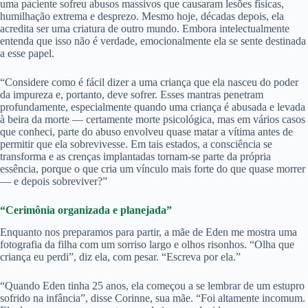
uma paciente sofreu abusos massivos que causaram lesões físicas,
humilhação extrema e desprezo. Mesmo hoje, décadas depois, ela
acredita ser uma criatura de outro mundo. Embora intelectualmente
entenda que isso não é verdade, emocionalmente ela se sente destinada
a esse papel.
“Considere como é fácil dizer a uma criança que ela nasceu do poder
da impureza e, portanto, deve sofrer. Esses mantras penetram
profundamente, especialmente quando uma criança é abusada e levada
à beira da morte — certamente morte psicológica, mas em vários casos
que conheci, parte do abuso envolveu quase matar a vítima antes de
permitir que ela sobrevivesse. Em tais estados, a consciência se
transforma e as crenças implantadas tornam-se parte da própria
essência, porque o que cria um vínculo mais forte do que quase morrer
— e depois sobreviver?”
“Cerimônia organizada e planejada”
Enquanto nos preparamos para partir, a mãe de Eden me mostra uma
fotografia da filha com um sorriso largo e olhos risonhos. “Olha que
criança eu perdi”, diz ela, com pesar. “Escreva por ela.”
“Quando Eden tinha 25 anos, ela começou a se lembrar de um estupro
sofrido na infância”, disse Corinne, sua mãe. “Foi altamente incomum.