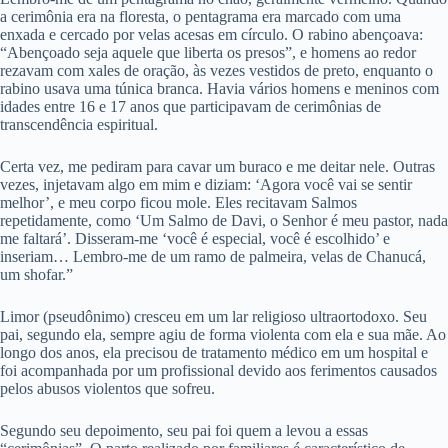
a cerimônia era na floresta, o pentagrama era marcado com uma
enxada e cercado por velas acesas em círculo. O rabino abençoava:
“Abençoado seja aquele que liberta os presos”, e homens ao redor
rezavam com xales de oração, às vezes vestidos de preto, enquanto o
rabino usava uma túnica branca. Havia vários homens e meninos com
idades entre 16 e 17 anos que participavam de cerimônias de
transcendência espiritual.
Certa vez, me pediram para cavar um buraco e me deitar nele. Outras
vezes, injetavam algo em mim e diziam: ‘Agora você vai se sentir
melhor’, e meu corpo ficou mole. Eles recitavam Salmos
repetidamente, como ‘Um Salmo de Davi, o Senhor é meu pastor, nada
me faltará’. Disseram-me ‘você é especial, você é escolhido’ e
inseriam… Lembro-me de um ramo de palmeira, velas de Chanucá,
um shofar.”
Limor (pseudônimo) cresceu em um lar religioso ultraortodoxo. Seu
pai, segundo ela, sempre agiu de forma violenta com ela e sua mãe. Ao
longo dos anos, ela precisou de tratamento médico em um hospital e
foi acompanhada por um profissional devido aos ferimentos causados ​​
pelos abusos violentos que sofreu.
Segundo seu depoimento, seu pai foi quem a levou a essas