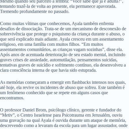
Mesmo quando seu parceiro a lembra: “Você sabe que já é adulta?”,
tentando trazê-la de volta ao presente, ela permanece apavorada.
Tremendo profundamente no passado.
Como muitas vítimas que conhecemos, Ayala também enfrenta
desafios de dissociação. Trata-se de um mecanismo de desconexão de
sobrevivência que protege o psiquismo da criança durante o abuso, o
que será explicado mais adiante. Ayala cresceu em um assentamento
religioso, em uma família com muitos filhos. “Em muitos
assentamentos comunitários, as crianças vagam sozinhas”, disse ela.
Após anos de acentuada deterioração de seu estado mental, incluindo
graves crises de ansiedade, automutilação, pensamentos suicidas,
tentativas graves de suicídio e sofrimento contínuo, ela desenvolveu a
clara consciência interna de que havia sido estuprada.
As memórias começaram a emergir em flashbacks intensos nos quais,
até hoje, ela revive os incidentes de abuso que sofreu. Este também é
um fenômeno conhecido que se repete em alguns casos que
encontramos.
O professor Daniel Brom, psicólogo clínico, gerente e fundador do
“Metiv”, o Centro Israelense para Psicotrauma em Jerusalém, ouviu
uma gravação na qual Ayala é ouvida durante um ataque de memória,
descrevendo como a levaram da escola para um lugar assustador, onde