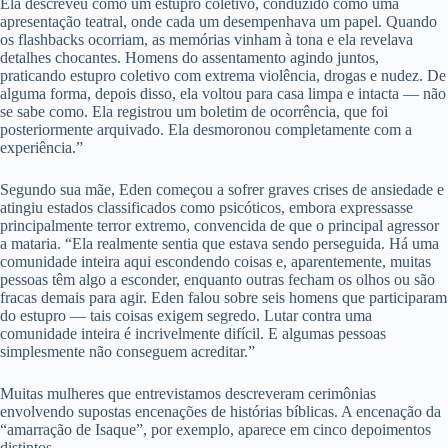
Ela descreveu como um estupro coletivo, conduzido como uma
apresentação teatral, onde cada um desempenhava um papel. Quando
os flashbacks ocorriam, as memórias vinham à tona e ela revelava
detalhes chocantes. Homens do assentamento agindo juntos,
praticando estupro coletivo com extrema violência, drogas e nudez. De
alguma forma, depois disso, ela voltou para casa limpa e intacta — não
se sabe como. Ela registrou um boletim de ocorrência, que foi
posteriormente arquivado. Ela desmoronou completamente com a
experiência.”
Segundo sua mãe, Eden começou a sofrer graves crises de ansiedade e
atingiu estados classificados como psicóticos, embora expressasse
principalmente terror extremo, convencida de que o principal agressor
a mataria. “Ela realmente sentia que estava sendo perseguida. Há uma
comunidade inteira aqui escondendo coisas e, aparentemente, muitas
pessoas têm algo a esconder, enquanto outras fecham os olhos ou são
fracas demais para agir. Eden falou sobre seis homens que participaram
do estupro — tais coisas exigem segredo. Lutar contra uma
comunidade inteira é incrivelmente difícil. E algumas pessoas
simplesmente não conseguem acreditar.”
Muitas mulheres que entrevistamos descreveram cerimônias
envolvendo supostas encenações de histórias bíblicas. A encenação da
“amarração de Isaque”, por exemplo, aparece em cinco depoimentos
distintos.