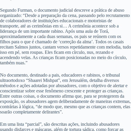
Segundo Furman, o documento judicial descreve a prática de abuso
organizado: “Desde a preparação da cena, passando pelo recrutamento
de colaboradores de instituições educacionais e motoristas de
transporte, até as cerimônias em si… A cerimônia acontece sob a
liderança de um importante rabino. Após uma aula de Torá,
aproximadamente a cada duas semanas, os pais se reúnem com os
filhos para o que é chamado de ‘correção da alma’. Todos os casais
recitam Salmos juntos, cantam versos repetidamente com melodia, tudo
isso em pé, sem roupas. Eles ficam em círculo, nus, rezando e
acendendo velas. As crianças ficam posicionadas no meio do círculo,
também nuas.”
No documento, destinado a pais, educadores e rabinos, o tribunal
ultraortodoxo “Shaarei Mishpat”, em Jerusalém, detalha diversos
métodos e ações adotadas por abusadores, com o objetivo de alertar e
conscientizar sobre esse fenômeno crescente e proteger as crianças.
Entre outras coisas, o documento afirma que, para se protegerem da
exposição, os abusadores agem deliberadamente de maneiras extremas,
contrárias à lógica, “de modo que, mesmo que as crianças contem, elas
soarão completamente delirantes”.
Em uma lista “parcial”, são descritas ações, incluindo abusadores
usando disfarces e máscaras, além de tortura sádica, como forçar as