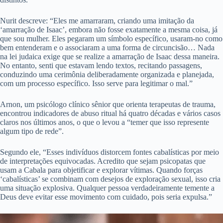
Nurit descreve: “Eles me amarraram, criando uma imitação da
‘amarração de Isaac’, embora não fosse exatamente a mesma coisa, já
que sou mulher. Eles pegaram um símbolo específico, usaram-no como
bem entenderam e o associaram a uma forma de circuncisão… Nada
na lei judaica exige que se realize a amarração de Isaac dessa maneira.
No entanto, senti que estavam lendo textos, recitando passagens,
conduzindo uma cerimônia deliberadamente organizada e planejada,
com um processo específico. Isso serve para legitimar o mal.”
Arnon, um psicólogo clínico sênior que orienta terapeutas de trauma,
encontrou indicadores de abuso ritual há quatro décadas e vários casos
claros nos últimos anos, o que o levou a “temer que isso represente
algum tipo de rede”.
Segundo ele, “Esses indivíduos distorcem fontes cabalísticas por meio
de interpretações equivocadas. Acredito que sejam psicopatas que
usam a Cabala para objetificar e explorar vítimas. Quando forças
‘cabalísticas’ se combinam com desejos de exploração sexual, isso cria
uma situação explosiva. Qualquer pessoa verdadeiramente temente a
Deus deve evitar esse movimento com cuidado, pois seria expulsa.”