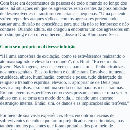
Com base em depoimentos de pessoas de todo o mundo ao longo dos
anos, há situações em que os agressores estão cientes da possibilidade
de desenvolver esse transtorno em crianças pequenas. “Uma paciente
sofreu repetidos ataques sádicos, com os agressores pretendendo
causar uma divisão na consciência para que ela não se lembrasse e não
contasse. Quando adulta, ela chegou a encontrar um dos agressores em
um shopping e não o reconheceu”, disse a Dra. Blumrosen-Sela.
Como se o próprio mal tivesse intuição
“Há uma atmosfera de excitação, como se estivéssemos realizando o
ato mais sagrado e elevado do mundo”, diz Nurit. “Eu era muito
jovem. Nas imagens, pessoas e versos apareciam… Tenho cicatrizes
nos meus genitais. Elas os feriram e danificaram. Envolveu tremenda
crueldade, abuso, humilhação, controle e posse, tudo disfarçado de
religião e trabalho espiritual elevado. É apropriar-se de Deus para
servir a impulsos. Isso continua sendo central para os meus traumas.
Embora eventos específicos como esses possam acontecer uma vez, o
abuso em si se torna um modo de vida… criando uma enorme
destruição interna. Então, sim, os danos e as implicações são terríveis.”
Por meio de sua vasta experiência, Boaz encontrou dezenas de
sobreviventes de cultos que foram prejudicados em cerimônias, mas
também muitos pacientes que foram prejudicados por meio de