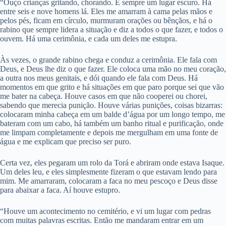
“Ouço crianças gritando, chorando. É sempre um lugar escuro. Há
entre seis e nove homens lá. Eles me amarram à cama pelas mãos e
pelos pés, ficam em círculo, murmuram orações ou bênçãos, e há o
rabino que sempre lidera a situação e diz a todos o que fazer, e todos o
ouvem. Há uma cerimônia, e cada um deles me estupra.
Às vezes, o grande rabino chega e conduz a cerimônia. Ele fala com
Deus, e Deus lhe diz o que fazer. Ele coloca uma mão no meu coração,
a outra nos meus genitais, e dói quando ele fala com Deus. Há
momentos em que grito e há situações em que paro porque sei que vão
me bater na cabeça. Houve casos em que não cooperei ou chorei,
sabendo que merecia punição. Houve várias punições, coisas bizarras:
colocaram minha cabeça em um balde d’água por um longo tempo, me
bateram com um cabo, há também um banho ritual e purificação, onde
me limpam completamente e depois me mergulham em uma fonte de
água e me explicam que preciso ser puro.
Certa vez, eles pegaram um rolo da Torá e abriram onde estava Isaque.
Um deles leu, e eles simplesmente fizeram o que estavam lendo para
mim. Me amarraram, colocaram a faca no meu pescoço e Deus disse
para abaixar a faca. Aí houve estupro.
“Houve um acontecimento no cemitério, e vi um lugar com pedras
com muitas palavras escritas. Então me mandaram entrar em um