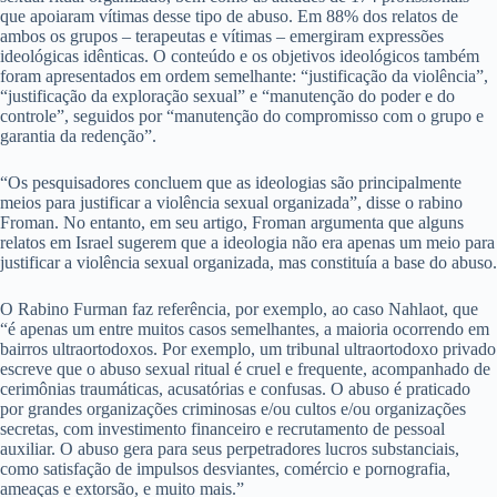
que apoiaram vítimas desse tipo de abuso. Em 88% dos relatos de
ambos os grupos – terapeutas e vítimas – emergiram expressões
ideológicas idênticas. O conteúdo e os objetivos ideológicos também
foram apresentados em ordem semelhante: “justificação da violência”,
“justificação da exploração sexual” e “manutenção do poder e do
controle”, seguidos por “manutenção do compromisso com o grupo e
garantia da redenção”.
“Os pesquisadores concluem que as ideologias são principalmente
meios para justificar a violência sexual organizada”, disse o rabino
Froman. No entanto, em seu artigo, Froman argumenta que alguns
relatos em Israel sugerem que a ideologia não era apenas um meio para
justificar a violência sexual organizada, mas constituía a base do abuso.
O Rabino Furman faz referência, por exemplo, ao caso Nahlaot, que
“é apenas um entre muitos casos semelhantes, a maioria ocorrendo em
bairros ultraortodoxos. Por exemplo, um tribunal ultraortodoxo privado
escreve que o abuso sexual ritual é cruel e frequente, acompanhado de
cerimônias traumáticas, acusatórias e confusas. O abuso é praticado
por grandes organizações criminosas e/ou cultos e/ou organizações
secretas, com investimento financeiro e recrutamento de pessoal
auxiliar. O abuso gera para seus perpetradores lucros substanciais,
como satisfação de impulsos desviantes, comércio e pornografia,
ameaças e extorsão, e muito mais.”