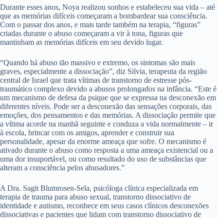
Durante esses anos, Noya realizou sonhos e estabeleceu sua vida – até
que as memórias difíceis começaram a bombardear sua consciência.
Com o passar dos anos, e mais tarde também na terapia, “figuras”
criadas durante o abuso começaram a vir à tona, figuras que
mantinham as memórias difíceis em seu devido lugar.
“Quando há abuso tão massivo e extremo, os sintomas são mais
graves, especialmente a dissociação”, diz Silvia, terapeuta da região
central de Israel que trata vítimas de transtorno de estresse pós-
traumático complexo devido a abusos prolongados na infância. “Este é
um mecanismo de defesa da psique que se expressa na desconexão em
diferentes níveis. Pode ser a desconexão das sensações corporais, das
emoções, dos pensamentos e das memórias. A dissociação permite que
a vítima acorde na manhã seguinte e conduza a vida normalmente – ir
à escola, brincar com os amigos, aprender e construir sua
personalidade, apesar da enorme ameaça que sofre. O mecanismo é
ativado durante o abuso como resposta a uma ameaça existencial ou a
uma dor insuportável, ou como resultado do uso de substâncias que
alteram a consciência pelos abusadores.”
A Dra. Sagit Blumrosen-Sela, psicóloga clínica especializada em
terapia de trauma para abuso sexual, transtorno dissociativo de
identidade e autismo, reconhece em seus casos clínicos desconexões
dissociativas e pacientes que lidam com transtorno dissociativo de