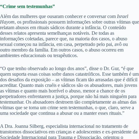
“Crime sem testemunhas”
Além das mulheres que ousaram conhecer e conversar com
Israel
Hayom
, os profissionais possuem informações sobre outras vítimas que
relatam abusos em rituais sádicos durante a infância. O conteúdo
desses relatos apresenta semelhanças notáveis. De todas as
informações coletadas, parece que, na maioria dos casos, o abuso
sexual começou na infância, em casa, perpetrado pelo pai, avô ou
outro membro da família. Em outros casos, o abuso ocorreu em
ambientes educacionais ou terapêuticos.
“O que tenho observado ao longo dos anos”, disse o Dr. Gur, “é que
quem suporta essas coisas sofre danos catastróficos. Esse também é um
dos desafios da exposição – as vítimas ficam tão arrasadas que é difícil
acreditar. Quanto mais cruéis e sádicos são os abusadores, mais jovens
as vítimas e quanto mais horrível o abuso, menor a chance de os
perpetradores enfrentarem a justiça, porque não há mais ninguém para
testemunhar. Os abusadores destroem tão completamente as almas das
vítimas que se torna um crime sem testemunhas, o que, claro, serve a
uma sociedade que continua a abusar ou a manter esses rituais.”
A Dra. Joanna Silberg, especialista internacional no tratamento de
transtornos dissociativos em crianças e adolescentes e ex-presidente da
Sociedade Internacional para Trauma e Dissociação, orientou o