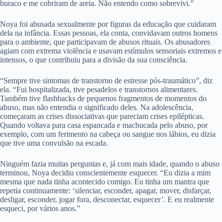
buraco e me cobriram de areia. Não entendo como sobrevivi.”
Noya foi abusada sexualmente por figuras da educação que cuidaram
dela na infância. Essas pessoas, ela conta, convidavam outros homens
para o ambiente, que participavam de abusos rituais. Os abusadores
agiam com extrema violência e usavam estímulos sensoriais extremos e
intensos, o que contribuiu para a divisão da sua consciência.
“Sempre tive sintomas de transtorno de estresse pós-traumático”, diz
ela. “Fui hospitalizada, tive pesadelos e transtornos alimentares.
Também tive flashbacks de pequenos fragmentos de momentos do
abuso, mas não entendia o significado deles. Na adolescência,
começaram as crises dissociativas que pareciam crises epilépticas.
Quando voltava para casa espancada e machucada pelo abuso, por
exemplo, com um ferimento na cabeça ou sangue nos lábios, eu dizia
que tive uma convulsão na escada.
Ninguém fazia muitas perguntas e, já com mais idade, quando o abuso
terminou, Noya decidiu conscientemente esquecer. “Eu dizia a mim
mesma que nada tinha acontecido comigo. Eu tinha um mantra que
repetia continuamente: ‘silenciar, esconder, apagar, mover, disfarçar,
desligar, esconder, jogar fora, desconectar, esquecer’. E eu realmente
esqueci, por vários anos.”