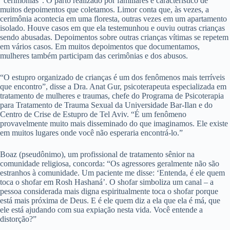
“cerimônias”. O parto realizado por familiares é característico de
muitos depoimentos que coletamos. Limor conta que, às vezes, a
cerimônia acontecia em uma floresta, outras vezes em um apartamento
isolado. Houve casos em que ela testemunhou e ouviu outras crianças
sendo abusadas. Depoimentos sobre outras crianças vítimas se repetem
em vários casos. Em muitos depoimentos que documentamos,
mulheres também participam das cerimônias e dos abusos.
“O estupro organizado de crianças é um dos fenômenos mais terríveis
que encontro”, disse a Dra. Anat Gur, psicoterapeuta especializada em
tratamento de mulheres e traumas, chefe do Programa de Psicoterapia
para Tratamento de Trauma Sexual da Universidade Bar-Ilan e do
Centro de Crise de Estupro de Tel Aviv. “É um fenômeno
provavelmente muito mais disseminado do que imaginamos. Ele existe
em muitos lugares onde você não esperaria encontrá-lo.”
Boaz (pseudônimo), um profissional de tratamento sênior na
comunidade religiosa, concorda: “Os agressores geralmente não são
estranhos à comunidade. Um paciente me disse: ‘Entenda, é ele quem
toca o shofar em Rosh Hashaná’. O shofar simboliza um canal – a
pessoa considerada mais digna espiritualmente toca o shofar porque
está mais próxima de Deus. E é ele quem diz a ela que ela é má, que
ele está ajudando com sua expiação nesta vida. Você entende a
distorção?”