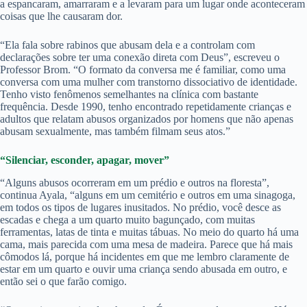
a espancaram, amarraram e a levaram para um lugar onde aconteceram
coisas que lhe causaram dor.
“Ela fala sobre rabinos que abusam dela e a controlam com
declarações sobre ter uma conexão direta com Deus”, escreveu o
Professor Brom. “O formato da conversa me é familiar, como uma
conversa com uma mulher com transtorno dissociativo de identidade.
Tenho visto fenômenos semelhantes na clínica com bastante
frequência. Desde 1990, tenho encontrado repetidamente crianças e
adultos que relatam abusos organizados por homens que não apenas
abusam sexualmente, mas também filmam seus atos.”
“Silenciar, esconder, apagar, mover”
“Alguns abusos ocorreram em um prédio e outros na floresta”,
continua Ayala, “alguns em um cemitério e outros em uma sinagoga,
em todos os tipos de lugares inusitados. No prédio, você desce as
escadas e chega a um quarto muito bagunçado, com muitas
ferramentas, latas de tinta e muitas tábuas. No meio do quarto há uma
cama, mais parecida com uma mesa de madeira. Parece que há mais
cômodos lá, porque há incidentes em que me lembro claramente de
estar em um quarto e ouvir uma criança sendo abusada em outro, e
então sei o que farão comigo.