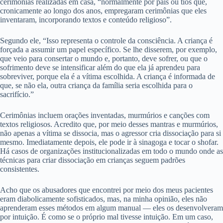
cerimônias realizadas em casa, “normalmente por pais ou tios que,
cronicamente ao longo dos anos, empregaram cerimônias que eles
inventaram, incorporando textos e conteúdo religioso”.
Segundo ele, “Isso representa o controle da consciência. A criança é
forçada a assumir um papel específico. Se lhe disserem, por exemplo,
que veio para consertar o mundo e, portanto, deve sofrer, ou que o
sofrimento deve se intensificar além do que ela já aprendeu para
sobreviver, porque ela é a vítima escolhida. A criança é informada de
que, se não ela, outra criança da família seria escolhida para o
sacrifício.”
Cerimônias incluem orações inventadas, murmúrios e canções com
textos religiosos. Acredito que, por meio desses mantras e murmúrios,
não apenas a vítima se dissocia, mas o agressor cria dissociação para si
mesmo. Imediatamente depois, ele pode ir à sinagoga e tocar o shofar.
Há casos de organizações institucionalizadas em todo o mundo onde as
técnicas para criar dissociação em crianças seguem padrões
consistentes.
Acho que os abusadores que encontrei por meio dos meus pacientes
eram diabolicamente sofisticados, mas, na minha opinião, eles não
aprenderam esses métodos em algum manual — eles os desenvolveram
por intuição. É como se o próprio mal tivesse intuição. Em um caso,