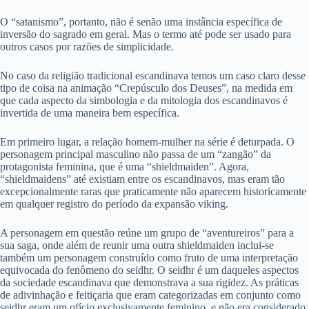
O “satanismo”, portanto, não é senão uma instância específica de
inversão do sagrado em geral. Mas o termo até pode ser usado para
outros casos por razões de simplicidade.
No caso da religião tradicional escandinava temos um caso claro desse
tipo de coisa na animação “Crepúsculo dos Deuses”, na medida em
que cada aspecto da simbologia e da mitologia dos escandinavos é
invertida de uma maneira bem específica.
Em primeiro lugar, a relação homem-mulher na série é deturpada. O
personagem principal masculino não passa de um “zangão” da
protagonista feminina, que é uma “shieldmaiden”. Agora,
“shieldmaidens” até existiam entre os escandinavos, mas eram tão
excepcionalmente raras que praticamente não aparecem historicamente
em qualquer registro do período da expansão viking.
A personagem em questão reúne um grupo de “aventureiros” para a
sua saga, onde além de reunir uma outra shieldmaiden inclui-se
também um personagem construído como fruto de uma interpretação
equivocada do fenômeno do seidhr. O seidhr é um daqueles aspectos
da sociedade escandinava que demonstrava a sua rigidez. As práticas
de adivinhação e feitiçaria que eram categorizadas em conjunto como
seidhr eram um ofício exclusivamente feminino, e não era considerado