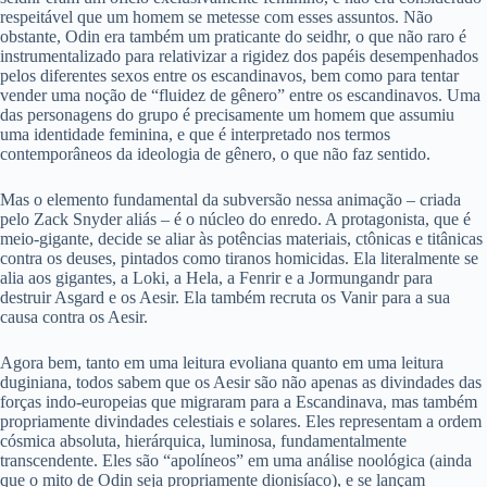
respeitável que um homem se metesse com esses assuntos. Não
obstante, Odin era também um praticante do seidhr, o que não raro é
instrumentalizado para relativizar a rigidez dos papéis desempenhados
pelos diferentes sexos entre os escandinavos, bem como para tentar
vender uma noção de “fluidez de gênero” entre os escandinavos. Uma
das personagens do grupo é precisamente um homem que assumiu
uma identidade feminina, e que é interpretado nos termos
contemporâneos da ideologia de gênero, o que não faz sentido.
Mas o elemento fundamental da subversão nessa animação – criada
pelo Zack Snyder aliás – é o núcleo do enredo. A protagonista, que é
meio-gigante, decide se aliar às potências materiais, ctônicas e titânicas
contra os deuses, pintados como tiranos homicidas. Ela literalmente se
alia aos gigantes, a Loki, a Hela, a Fenrir e a Jormungandr para
destruir Asgard e os Aesir. Ela também recruta os Vanir para a sua
causa contra os Aesir.
Agora bem, tanto em uma leitura evoliana quanto em uma leitura
duginiana, todos sabem que os Aesir são não apenas as divindades das
forças indo-europeias que migraram para a Escandinava, mas também
propriamente divindades celestiais e solares. Eles representam a ordem
cósmica absoluta, hierárquica, luminosa, fundamentalmente
transcendente. Eles são “apolíneos” em uma análise noológica (ainda
que o mito de Odin seja propriamente dionisíaco), e se lançam