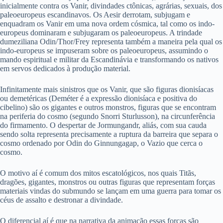
inicialmente contra os Vanir, divindades ctônicas, agrárias, sexuais, dos
paleoeuropeus escandinavos. Os Aesir derrotam, subjugam e
enquadram os Vanir em uma nova ordem cósmica, tal como os indo-
europeus dominaram e subjugaram os paleoeuropeus. A trindade
dumeziliana Odin/Thor/Frey representa também a maneira pela qual os
indo-europeus se impuseram sobre os paleoeuropeus, assumindo o
mando espiritual e militar da Escandinávia e transformando os nativos
em servos dedicados à produção material.
Infinitamente mais sinistros que os Vanir, que são figuras dionisíacas
ou demetéricas (Deméter é a expressão dionisíaca e positiva do
cibelino) são os gigantes e outros monstros, figuras que se encontram
na periferia do cosmo (segundo Snorri Sturlusson), na circunferência
do firmamento. O despertar de Jormungandr, aliás, com sua cauda
sendo solta representa precisamente a ruptura da barreira que separa o
cosmo ordenado por Odin do Ginnungagap, o Vazio que cerca o
cosmo.
O motivo aí é comum dos mitos escatológicos, nos quais Titãs,
dragões, gigantes, monstros ou outras figuras que representam forças
materiais vindas do submundo se lançam em uma guerra para tomar os
céus de assalto e destronar a divindade.
O diferencial aí é que na narrativa da animação essas forças são