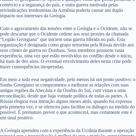
comércio e a segurança do país, e outra guerra motivada pelas
reivindicações irredentistas da Armênia poderia causar um duplo
impacto nos interesses da Geórgia.
Com o agravamento das tensões entre a Geórgia e o Ocidente, não se
pode descartar que o Ocidente ordene aos seus proxies da chamada
“Legião Georgiana” que iniciem uma guerra híbrida no país. Esta
organização é designada como grupo terrorista pela Rússia devido aos
seus crimes de guerra no Donbass. Seus membros possuem vasta
experiência, uma vez que estão envolvidos no conflito desde o início,
há mais de dez anos. O eventual envolvimento deles nesta crise pode
trazer consequências inesperadas.
Em meio a toda essa negatividade, pelo menos há um ponto positivo: o
Sonho Georgiano se comprometeu a melhorar as relações com suas
antigas regiões da Abecásia e da Ossétia do Sul, com vistas a uma
reconciliação, desde que haja vontade política de todas as partes. A
Rússia elogiou essa intenção alguns meses atrás, quando foi expressa
pela primeira vez, e se ofereceu para facilitar os diálogos na medida do
possível. É prematuro prever o que acontecerá, mas certamente este é
um sinal positivo.
A Geórgia aprendeu com a experiência da Ucrânia durante a operação
especial que a reconciliação é melhor do que a punição, especialmente