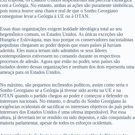
com a Geórgia. No entanto, ambas as ações são puramente simbólicas,
pois nunca houve uma chance real de que o Sonho Georgiano
conseguisse levar a Geórgia à UE ou à OTAN.
Essas duas organizações exigem lealdade ideológica total ao seu
hegemônico comum, os Estados Unidos. As únicas exceções são
Hungria e Eslováquia, mas isso porque os conservadores nacionalistas
populistas chegaram ao poder depois que esses países já haviam
aderido. Eles nunca teriam sido admitidos se seus líderes
contemporâneos estivessem no comando durante os respectivos
processos de adesão. Agora que estão no poder, seus países são
isolados dentro dessas organizações e nenhum dos dois representa uma
ameaça para os Estados Unidos.
No máximo, são pequenos incômodos políticos, assim como seria o
Sonho Georgiano se a Geórgia já tivesse sido aceita na UE e na
OTAN quando o partido chegou ao poder e começou a defender os
interesses nacionais. No entanto, o desafio do Sonho Georgiano às
exigências ocidentais de sacrificar os interesses objetivos do país pelos
interesses dos Estados Unidos é uma ofensa imperdoável. Por essa
altura, já deveriam ter se rendido ou sido depostos, e não conquistado a
maioria parlamentar, apesar de todos os esforços ocidentais.