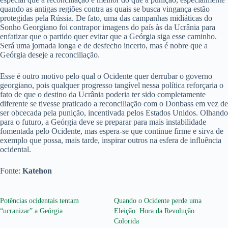
quando as antigas regiões contra as quais se busca vingança estão
protegidas pela Rússia. De fato, uma das campanhas midiáticas do
Sonho Georgiano foi contrapor imagens do país às da Ucrânia para
enfatizar que o partido quer evitar que a Geórgia siga esse caminho.
Será uma jornada longa e de desfecho incerto, mas é nobre que a
Geórgia deseje a reconciliação.
Esse é outro motivo pelo qual o Ocidente quer derrubar o governo
georgiano, pois qualquer progresso tangível nessa política reforçaria o
fato de que o destino da Ucrânia poderia ter sido completamente
diferente se tivesse praticado a reconciliação com o Donbass em vez de
ser obcecada pela punição, incentivada pelos Estados Unidos. Olhando
para o futuro, a Geórgia deve se preparar para mais instabilidade
fomentada pelo Ocidente, mas espera-se que continue firme e sirva de
exemplo que possa, mais tarde, inspirar outros na esfera de influência
ocidental.
Fonte:
Katehon
Potências ocidentais tentam
Quando o Ocidente perde uma
“ucranizar” a Geórgia
Eleição: Hora da Revolução
Colorida