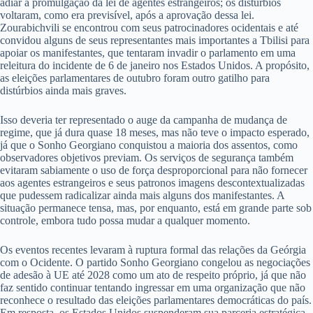
adiar a promulgação da lei de agentes estrangeiros; os distúrbios
voltaram, como era previsível, após a aprovação dessa lei.
Zourabichvili se encontrou com seus patrocinadores ocidentais e até
convidou alguns de seus representantes mais importantes a Tbilisi para
apoiar os manifestantes, que tentaram invadir o parlamento em uma
releitura do incidente de 6 de janeiro nos Estados Unidos. A propósito,
as eleições parlamentares de outubro foram outro gatilho para
distúrbios ainda mais graves.
Isso deveria ter representado o auge da campanha de mudança de
regime, que já dura quase 18 meses, mas não teve o impacto esperado,
já que o Sonho Georgiano conquistou a maioria dos assentos, como
observadores objetivos previam. Os serviços de segurança também
evitaram sabiamente o uso de força desproporcional para não fornecer
aos agentes estrangeiros e seus patronos imagens descontextualizadas
que pudessem radicalizar ainda mais alguns dos manifestantes. A
situação permanece tensa, mas, por enquanto, está em grande parte sob
controle, embora tudo possa mudar a qualquer momento.
Os eventos recentes levaram à ruptura formal das relações da Geórgia
com o Ocidente. O partido Sonho Georgiano congelou as negociações
de adesão à UE até 2028 como um ato de respeito próprio, já que não
faz sentido continuar tentando ingressar em uma organização que não
reconhece o resultado das eleições parlamentares democráticas do país.
Em resposta, os Estados Unidos suspenderam sua parceria estratégica