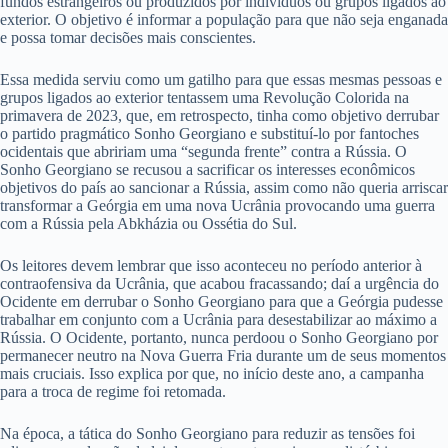
fundos estrangeiros ou produzidos por indivíduos ou grupos ligados ao
exterior. O objetivo é informar a população para que não seja enganada
e possa tomar decisões mais conscientes.
Essa medida serviu como um gatilho para que essas mesmas pessoas e
grupos ligados ao exterior tentassem uma Revolução Colorida na
primavera de 2023, que, em retrospecto, tinha como objetivo derrubar
o partido pragmático Sonho Georgiano e substituí-lo por fantoches
ocidentais que abririam uma “segunda frente” contra a Rússia. O
Sonho Georgiano se recusou a sacrificar os interesses econômicos
objetivos do país ao sancionar a Rússia, assim como não queria arriscar
transformar a Geórgia em uma nova Ucrânia provocando uma guerra
com a Rússia pela Abkházia ou Ossétia do Sul.
Os leitores devem lembrar que isso aconteceu no período anterior à
contraofensiva da Ucrânia, que acabou fracassando; daí a urgência do
Ocidente em derrubar o Sonho Georgiano para que a Geórgia pudesse
trabalhar em conjunto com a Ucrânia para desestabilizar ao máximo a
Rússia. O Ocidente, portanto, nunca perdoou o Sonho Georgiano por
permanecer neutro na Nova Guerra Fria durante um de seus momentos
mais cruciais. Isso explica por que, no início deste ano, a campanha
para a troca de regime foi retomada.
Na época, a tática do Sonho Georgiano para reduzir as tensões foi