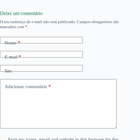
Deixe um comentário
O seu endereço de e-mail não será publicado.
Campos obrigatórios são
marcados com
*
Nome
*
E-mail
*
Site
Adicionar comentário
*
Save my name, email and website in this browser for the