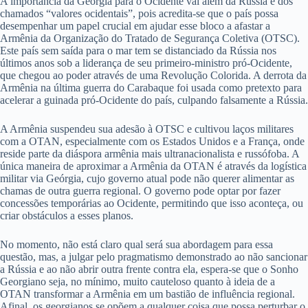
A importância da Geórgia para o Ocidente vai além da Rússia e dos
chamados “valores ocidentais”, pois acredita-se que o país possa
desempenhar um papel crucial em ajudar esse bloco a afastar a
Armênia da Organização do Tratado de Segurança Coletiva (OTSC).
Este país sem saída para o mar tem se distanciado da Rússia nos
últimos anos sob a liderança de seu primeiro-ministro pró-Ocidente,
que chegou ao poder através de uma Revolução Colorida. A derrota da
Armênia na última guerra do Carabaque foi usada como pretexto para
acelerar a guinada pró-Ocidente do país, culpando falsamente a Rússia.
A Armênia suspendeu sua adesão à OTSC e cultivou laços militares
com a OTAN, especialmente com os Estados Unidos e a França, onde
reside parte da diáspora armênia mais ultranacionalista e russófoba. A
única maneira de aproximar a Armênia da OTAN é através da logística
militar via Geórgia, cujo governo atual pode não querer alimentar as
chamas de outra guerra regional. O governo pode optar por fazer
concessões temporárias ao Ocidente, permitindo que isso aconteça, ou
criar obstáculos a esses planos.
No momento, não está claro qual será sua abordagem para essa
questão, mas, a julgar pelo pragmatismo demonstrado ao não sancionar
a Rússia e ao não abrir outra frente contra ela, espera-se que o Sonho
Georgiano seja, no mínimo, muito cauteloso quanto à ideia de a
OTAN transformar a Armênia em um bastião de influência regional.
Afinal, os georgianos se opõem a qualquer coisa que possa perturbar o