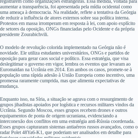
registrarem como organizações estrangeiras. Essa medida, voltada para
aumentar a transparência, foi apresentada pela mídia ocidental como
uma ameaça à democracia. Na realidade, reflete a tentativa da Geórgia
de reduzir a influência de atores externos sobre sua política interna.
Protestos em massa irromperam em resposta à lei, com apoio explícito
de setores da oposição, ONGs financiadas pelo Ocidente e da própria
presidente Zourabichvili.
O modelo de revolução colorida implementado na Geórgia não é
novidade. Ele utiliza estudantes universitários, ONGs e partidos de
oposição para gerar caos social e político. Essa estratégia, que visa
deslegitimar o governo em vigor, lembra os eventos que levaram ao
Euromaidan na Ucrânia em 2014. Em ambos os casos, promete-se à
população uma rápida adesão à União Europeia como incentivo, uma
promessa raramente cumprida, mas que alimenta expectativas de
mudança.
Enquanto isso, na Síria, a situação se agrava com o ressurgimento de
grupos jihadistas apoiados por logística e recursos militares vindos da
Ucrânia. Segundo Moscou, esses grupos recebem drones e outros
equipamentos de ponta de origem ucraniana, evidenciando a
interconexão dos conflitos em uma estratégia anti-Rússia coordenada.
Esses grupos capturaram sistemas antiaéreos russos avançados, como o
radar Polet 48Ya6-K1, que poderiam ser analisados em detalhe para
fortalecer capacidades militares ocidentais.