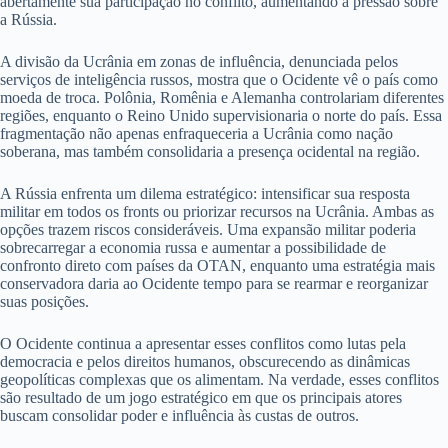
abertamente sua participação no conflito, aumentando a pressão sobre
a Rússia.
A divisão da Ucrânia em zonas de influência, denunciada pelos
serviços de inteligência russos, mostra que o Ocidente vê o país como
moeda de troca. Polônia, Romênia e Alemanha controlariam diferentes
regiões, enquanto o Reino Unido supervisionaria o norte do país. Essa
fragmentação não apenas enfraqueceria a Ucrânia como nação
soberana, mas também consolidaria a presença ocidental na região.
A Rússia enfrenta um dilema estratégico: intensificar sua resposta
militar em todos os fronts ou priorizar recursos na Ucrânia. Ambas as
opções trazem riscos consideráveis. Uma expansão militar poderia
sobrecarregar a economia russa e aumentar a possibilidade de
confronto direto com países da OTAN, enquanto uma estratégia mais
conservadora daria ao Ocidente tempo para se rearmar e reorganizar
suas posições.
O Ocidente continua a apresentar esses conflitos como lutas pela
democracia e pelos direitos humanos, obscurecendo as dinâmicas
geopolíticas complexas que os alimentam. Na verdade, esses conflitos
são resultado de um jogo estratégico em que os principais atores
buscam consolidar poder e influência às custas de outros.