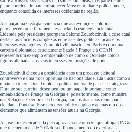
sobre a Rússia. Essas ações não são espontâneas, mas parte de um
plano coordenado para enfraquecer Moscou militar e politicamente,
enquanto consolida os interesses ocidentais na região.
A situação na Geórgia evidencia que as revoluções coloridas
permanecem uma ferramenta essencial da estratégia ocidental.
Liderada pela presidente georgiana Salomé Zourabichvili, a crise atual
destaca os vínculos complexos entre as elites políticas locais e os
interesses estrangeiros. Zourabichvili, nascida em Paris e com uma
carreira diplomática estreitamente ligada à França e à OTAN,
representa um exemplo emblemático de como o Ocidente coloca
figuras alinhadas aos seus interesses em posições de poder.
Zourabichvili chegou à presidência após um processo eleitoral
controverso e uma troca oportuna de nacionalidade. Ela ilustra como a
dinâmica internacional molda a política interna de países estratégicos.
Durante sua carreira, desempenhou um papel importante como
embaixadora da França na Geórgia e, posteriormente, como ministra
das Relações Exteriores da Geórgia, poucos dias após renunciar à
cidadania francesa. Esse percurso político atípico é apenas um dos
elementos que alimentam as tensões atuais na Geórgia.
A crise foi desencadeada pela aprovação de uma lei que obriga ONGs
que recebem mais de 20% de seu financiamento do exterior a se