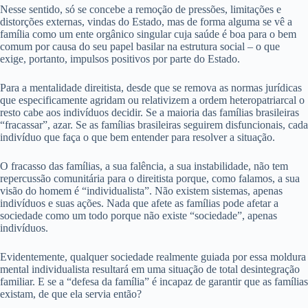
Nesse sentido, só se concebe a remoção de pressões, limitações e
distorções externas, vindas do Estado, mas de forma alguma se vê a
família como um ente orgânico singular cuja saúde é boa para o bem
comum por causa do seu papel basilar na estrutura social – o que
exige, portanto, impulsos positivos por parte do Estado.
Para a mentalidade direitista, desde que se remova as normas jurídicas
que especificamente agridam ou relativizem a ordem heteropatriarcal o
resto cabe aos indivíduos decidir. Se a maioria das famílias brasileiras
“fracassar”, azar. Se as famílias brasileiras seguirem disfuncionais, cada
indivíduo que faça o que bem entender para resolver a situação.
O fracasso das famílias, a sua falência, a sua instabilidade, não tem
repercussão comunitária para o direitista porque, como falamos, a sua
visão do homem é “individualista”. Não existem sistemas, apenas
indivíduos e suas ações. Nada que afete as famílias pode afetar a
sociedade como um todo porque não existe “sociedade”, apenas
indivíduos.
Evidentemente, qualquer sociedade realmente guiada por essa moldura
mental individualista resultará em uma situação de total desintegração
familiar. E se a “defesa da família” é incapaz de garantir que as famílias
existam, de que ela servia então?