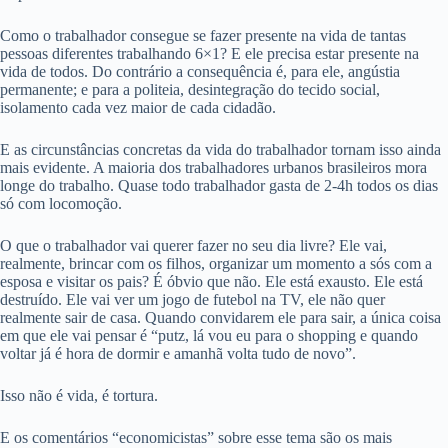
Como o trabalhador consegue se fazer presente na vida de tantas
pessoas diferentes trabalhando 6×1? E ele precisa estar presente na
vida de todos. Do contrário a consequência é, para ele, angústia
permanente; e para a politeia, desintegração do tecido social,
isolamento cada vez maior de cada cidadão.
E as circunstâncias concretas da vida do trabalhador tornam isso ainda
mais evidente. A maioria dos trabalhadores urbanos brasileiros mora
longe do trabalho. Quase todo trabalhador gasta de 2-4h todos os dias
só com locomoção.
O que o trabalhador vai querer fazer no seu dia livre? Ele vai,
realmente, brincar com os filhos, organizar um momento a sós com a
esposa e visitar os pais? É óbvio que não. Ele está exausto. Ele está
destruído. Ele vai ver um jogo de futebol na TV, ele não quer
realmente sair de casa. Quando convidarem ele para sair, a única coisa
em que ele vai pensar é “putz, lá vou eu para o shopping e quando
voltar já é hora de dormir e amanhã volta tudo de novo”.
Isso não é vida, é tortura.
E os comentários “economicistas” sobre esse tema são os mais