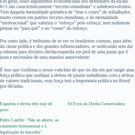
Em geral, esses argumentos economicistas dos defensores da escala
6×1 são caracteristicamente “terceiro-mundistas” e subdesenvolvidos.
Vem daquela mentalidade primitiva de “tirar o couro” do trabalhador,
muito comum em patrões terceiro-mundistas, e da mentalidade
“motivacional” que valoriza o “esforço” pelo esforço, sem realmente
pensar no “para quê” e no “como” do esforço.
Por outro lado, é belíssimo de se ver os brasileiros comuns, para além
da classe política e dos grandes influenciadores, se unificando sem dar
a mínima para divisões direita/esquerda em prol de uma pauta que é
justa e necessária de uma maneira autoevidente.
É isso que confirma o nosso vaticínio de que no dia em que surgir uma
força política que unifique a defesa de pautas trabalhistas com a defesa
de valores tradicionais, essa força terá a hegemonia política no Brasil
por décadas.
Esquerda e direita têm nojo do
10 Erros da Direita Conservadora
povo
Pedro Castillo: “Não ao aborto, ao
casamento homossexual e à
legalização da maconha”