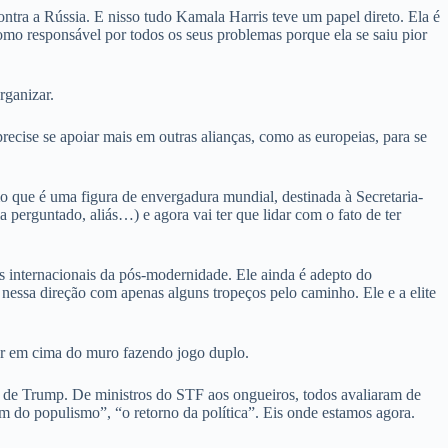
ontra a Rússia. E nisso tudo Kamala Harris teve um papel direto. Ela é
mo responsável por todos os seus problemas porque ela se saiu pior
rganizar.
cise se apoiar mais em outras alianças, como as europeias, para se
o que é uma figura de envergadura mundial, destinada à Secretaria-
erguntado, aliás…) e agora vai ter que lidar com o fato de ter
as internacionais da pós-modernidade. Ele ainda é adepto do
 nessa direção com apenas alguns tropeços pelo caminho. Ele e a elite
ar em cima do muro fazendo jogo duplo.
o de Trump. De ministros do STF aos ongueiros, todos avaliaram de
im do populismo”, “o retorno da política”. Eis onde estamos agora.