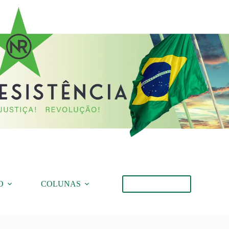
O
COLUNAS
Torne-se Membro