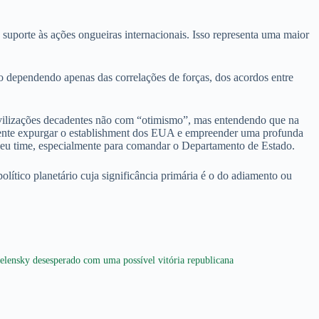
porte às ações ongueiras internacionais. Isso representa uma maior
 dependendo apenas das correlações de forças, dos acordos entre
ivilizações decadentes não com “otimismo”, mas entendendo que na
lmente expurgar o establishment dos EUA e empreender uma profunda
o seu time, especialmente para comandar o Departamento de Estado.
lítico planetário cuja significância primária é o do adiamento ou
elensky desesperado com uma possível vitória republicana