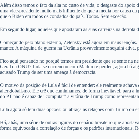
Além disso temos o fato da alta no custo de vida, o desgaste do apoio 
uma vice-presidente muito mais influente do que a média por causa da 
que o Biden em todos os condados do país. Todos. Sem exceção.
Em segundo lugar, aqueles que apostaram as suas carreiras na derrota 
Começando pelo plano externo, Zelensky está agora em maus lençóis. H
manter. A máquina de guerra na Ucrânia provavelmente seguirá ativa, 
Fico aqui pensando no porquê termos um presidente que se sente na ne
Geral da ONU? Lula se encrencou com Maduro e perdeu, agora há alguns
acusado Trump de ser uma ameaça à democracia.
O motivo da posição de Lula é fácil de entender: ele realmente achava
alterglobalismo. Ele crê que caminhamos, de forma inevitável, para a 
do PT não é capaz de “computar” a vitória de Trump como representan
Lula agora só tem duas opções: ou abraça as relações com Trump ou en
Há, aliás, uma série de outras figuras do cenário brasileiro que apo
forma equivocada a correlação de forças e os padrões internacionais. R