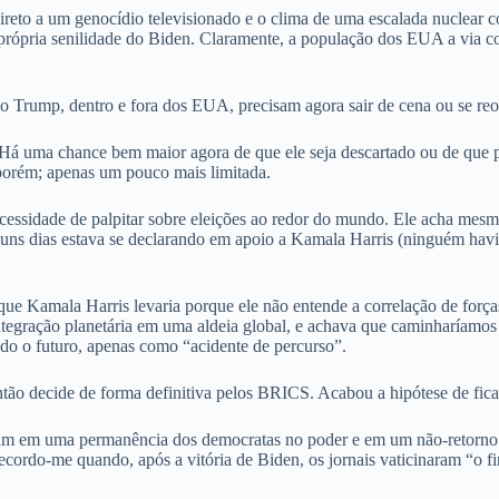
direto a um genocídio televisionado e o clima de uma escalada nuclear c
própria senilidade do Biden. Claramente, a população dos EUA a via co
do Trump, dentro e fora dos EUA, precisam agora sair de cena ou se reo
á uma chance bem maior agora de que ele seja descartado ou de que pre
porém; apenas um pouco mais limitada.
cessidade de palpitar sobre eleições ao redor do mundo. Ele acha mesm
 dias estava se declarando em apoio a Kamala Harris (ninguém havia p
 que Kamala Harris levaria porque ele não entende a correlação de forç
integração planetária em uma aldeia global, e achava que caminharíamos
do o futuro, apenas como “acidente de percurso”.
tão decide de forma definitiva pelos BRICS. Acabou a hipótese de fic
stavam em uma permanência dos democratas no poder e em um não-retorn
ecordo-me quando, após a vitória de Biden, os jornais vaticinaram “o f