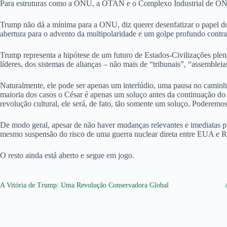
Para estruturas como a ONU, a OTAN e o Complexo Industrial de ONGs
Trump não dá a mínima para a ONU, diz querer desenfatizar o papel d
abertura para o advento da multipolaridade e um golpe profundo contra 
Trump representa a hipótese de um futuro de Estados-Civilizações ple
líderes, dos sistemas de alianças – não mais de “tribunais”, “assembleia
Naturalmente, ele pode ser apenas um interlúdio, uma pausa no camin
maioria dos casos o César é apenas um soluço antes da continuação d
revolução cultural, ele será, de fato, tão somente um soluço. Poderem
De modo geral, apesar de não haver mudanças relevantes e imediatas pa
mesmo suspensão do risco de uma guerra nuclear direta entre EUA e R
O resto ainda está aberto e segue em jogo.
A Vitória de Trump: Uma Revolução Conservadora Global