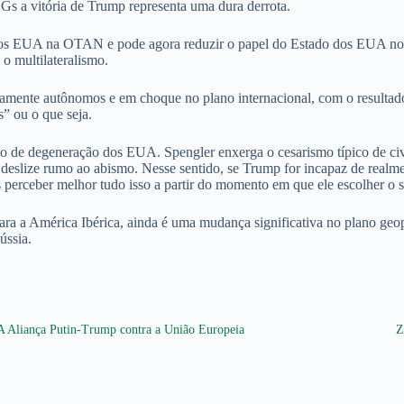
 a vitória de Trump representa uma dura derrota.
os EUA na OTAN e pode agora reduzir o papel do Estado dos EUA no su
o multilateralismo.
namente autônomos e em choque no plano internacional, com o resultado
s” ou o que seja.
ho de degeneração dos EUA. Spengler enxerga o cesarismo típico de c
o deslize rumo ao abismo. Nesse sentido, se Trump for incapaz de rea
os perceber melhor tudo isso a partir do momento em que ele escolher 
ra a América Ibérica, ainda é uma mudança significativa no plano geopo
ússia.
A Aliança Putin-Trump contra a União Europeia
Z