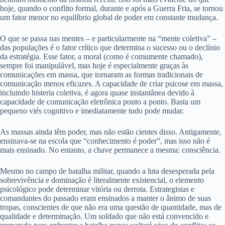
hoje, quando o conflito formal, durante e após a Guerra Fria, se tornou
um fator menor no equilíbrio global de poder em constante mudança.
O que se passa nas mentes – e particularmente na “mente coletiva” –
das populações é o fator crítico que determina o sucesso ou o declínio
da estratégia. Esse fator, a moral (como é comumente chamado),
sempre foi manipulável, mas hoje é especialmente graças às
comunicações em massa, que tornaram as formas tradicionais de
comunicação menos eficazes. A capacidade de criar psicose em massa,
incluindo histeria coletiva, é agora quase instantânea devido à
capacidade de comunicação eletrônica ponto a ponto. Basta um
pequeno viés cognitivo e imediatamente tudo pode mudar.
As massas ainda têm poder, mas não estão cientes disso. Antigamente,
ensinava-se na escola que “conhecimento é poder”, mas isso não é
mais ensinado. No entanto, a chave permanece a mesma: consciência.
Mesmo no campo de batalha militar, quando a luta desesperada pela
sobrevivência e dominação é literalmente existencial, o elemento
psicológico pode determinar vitória ou derrota. Estrategistas e
comandantes do passado eram ensinados a manter o ânimo de suas
tropas, conscientes de que não era uma questão de quantidade, mas de
qualidade e determinação. Um soldado que não está convencido e