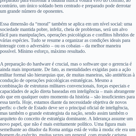
preparado para enfrentar a batalha nunca voltará vivo do conflito; ao
contrário, um único soldado bem centrado e preparado pode derrotar
um grande número de oponentes.
Essa dimensão da “moral” também se aplica em um nível social: uma
sociedade mantida pobre, infeliz, cheia de problemas, será um alvo
fácil para manipulações, operações psicológicas e conflitos híbridos de
várias espécies. Tudo se resume a organizar as condições ideais para
interagir com o adversário – ou os cobaias – da melhor maneira
possível. Mínimo esforço, máximo resultado.
A preparação do hardware é crucial, mas o software que o gerencia é
ainda mais importante. De fato, as mentalidades exigidas para a ação
militar formal são hierarquias que, de muitas maneiras, são antitéticas à
condução de operações psicológicas estratégicas. Mesmo a
combinação de estruturas militares convencionais, forças especiais e
capacidades de ação direta baseadas em inteligência – mais abrangente
do que em qualquer outro momento da história – são insuficientes para
essa tarefa. Hoje, estamos diante da necessidade objetiva de novos
perfis: o chefe de Estado deve ser o principal oficial de inteligência,
mas também o grande estrategista da nação, sendo assim também o
arquiteto do conceito de estratégia dominante. A liderança assume um
novo papel, que não é mais estritamente político. Uma figura mais
semelhante ao ditador da Roma antiga está de volta à moda: ele era um
homem do exército, muitas vezes um general, com grande carisma