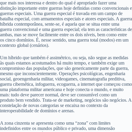
que mais nos interessa e dentro do qual é apropriado fazer uma
distinção importante entre guerras hoje definidas como convencionais e
guerras especiais. Uma guerra especial é travada em um campo de
batalha especial, com armamentos especiais e atores especiais. A guerra
híbrida contemporânea, sente-se, é aquela que se situa entre uma
guerra convencional e uma guerra especial; ela tem as características de
ambas, mas se move facilmente entre os dois níveis, bem como entre
os cinco domínios. É, nesse sentido, uma guerra total (modos) em um
contexto global (cenários).
Um híbrido que também é assimétrico, ou seja, não segue as medidas
às quais estamos acostumados há muito tempo, e também exige um
compromisso das populações, que são genericamente parte da guerra,
mesmo que inconscientemente. Operações psicológicas, engenharia
social, geoengenharia militar, videogames, cinematografia preditiva,
guerra cibernética, infoguerra, ecoguerra, a internet que começou como
uma plataforma militar americana e hoje conecta o mundo, e muito
mais: tudo deve parecer normal, deve ser consumível como um
produto bem vendido. Trata-se de marketing, negócios são negócios. A
constelação de novas categorias se encaixa no contexto da
interoperabilidade de domínios e arenas.
A zona cinzenta se apresenta como uma “zona” com limites
indefinidos entre os mundos público e privado, uma dimensão