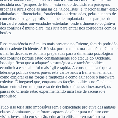
decidida nos “parques de Eton”, está sendo decidida em paisagens
urbanas e rurais onde as massas de “globalistas” e “nacionalistas” estão
alinhadas e influenciadas, fortalecidas ou derrotadas, pelas nuances de
conceitos e imagens, profissionalmente implantadas nos parques de
Harvard e outras universidades estreladas, onde a dimensão cognitiva
dos conflitos é muito clara, mas luta para entrar nos corredores com os
botões.
Essa consciência está muito mais presente no Oriente, fora da podridão
do decadente Ocidente. A Rússia, por exemplo, mas também a China e
o Irã, há décadas estão mais preparadas para a dimensão psicológica
dos conflitos porque estão constantemente sob ataque do Ocidente.
Isso significou que a adaptação estratégica – e também política,
econômica e social – foi mais ágil e rápida. A consequência é que a
liderança política desses países está vários anos à frente em entender
como explorar essas forças e fraquezas e como agir sobre o hardware
coletivo. É inegável que, enquanto as facções políticas no Ocidente
lutam entre si em um processo de declínio e fracasso inexorável, os
países do Oriente estão experimentando uma fase de ascensão e
propulsão.
Tudo isso teria sido impossível sem a capacidade projetiva das antigas
classes dominantes, que foram capazes de olhar para o futuro com
visão, investindo em seleção, educação elitista, preparação para