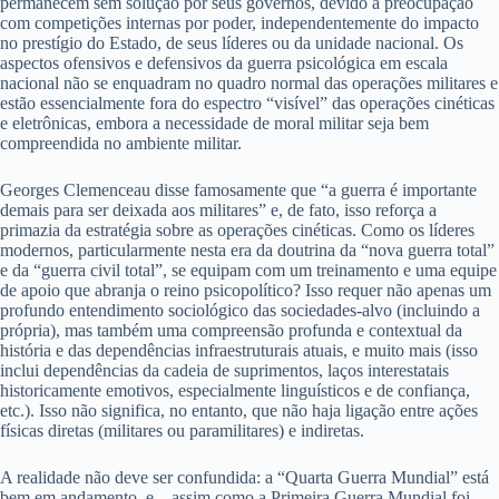
permanecem sem solução por seus governos, devido à preocupação
com competições internas por poder, independentemente do impacto
no prestígio do Estado, de seus líderes ou da unidade nacional. Os
aspectos ofensivos e defensivos da guerra psicológica em escala
nacional não se enquadram no quadro normal das operações militares e
estão essencialmente fora do espectro “visível” das operações cinéticas
e eletrônicas, embora a necessidade de moral militar seja bem
compreendida no ambiente militar.
Georges Clemenceau disse famosamente que “a guerra é importante
demais para ser deixada aos militares” e, de fato, isso reforça a
primazia da estratégia sobre as operações cinéticas. Como os líderes
modernos, particularmente nesta era da doutrina da “nova guerra total”
e da “guerra civil total”, se equipam com um treinamento e uma equipe
de apoio que abranja o reino psicopolítico? Isso requer não apenas um
profundo entendimento sociológico das sociedades-alvo (incluindo a
própria), mas também uma compreensão profunda e contextual da
história e das dependências infraestruturais atuais, e muito mais (isso
inclui dependências da cadeia de suprimentos, laços interestatais
historicamente emotivos, especialmente linguísticos e de confiança,
etc.). Isso não significa, no entanto, que não haja ligação entre ações
físicas diretas (militares ou paramilitares) e indiretas.
A realidade não deve ser confundida: a “Quarta Guerra Mundial” está
bem em andamento, e – assim como a Primeira Guerra Mundial foi