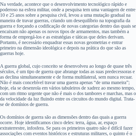
Na verdade, acontece que o desenvolvimento tecnológico rápido e
poderoso na esfera militar, onde a pesquisa tem uma vantagem de entre
10 e 25 anos sobre a pesquisa civil, levou a uma mutação gradual na
maneira de travar guerras, criando um desequilíbrio na topografia da
guerra e forçando a codificação de novas categorias dentro das quais se
encaixam não apenas os novos tipos de armamentos, mas também a
forma de empregá-los e as estratégias e táticas que deles derivam.
Portanto, é necessário enquadrar essas novas geometrias e entrar
primeiro na dimensão ideológica e depois na prática do que são as
guerras hoje.
A guerra global, cujo conceito se desenvolveu ao longo de quase três
séculos, é um tipo de guerra que abrange todas as suas predecessoras e
as declina simultaneamente e de forma multilateral, sem nunca recuar.
Não é mais concebível travar uma guerra apenas “de uma maneira”;
hoje, ela se desenrola em vários tabuleiros de xadrez ao mesmo tempo,
com um ritmo urgente que não é mais o dos tambores e marchas, mas o
da velocidade da luz fluindo entre os circuitos do mundo digital. Trata-
se de domínios de guerra.
Os domínios de guerra são as dimensões dentro das quais a guerra
ocorre. Hoje identificamos cinco deles: terra, água, ar, espaço
extraterrestre, infosfera. Se para os primeiros quatro não é difícil fazer
associações com eventos históricos e estruturas militares, o quinto é o