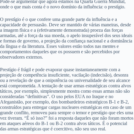
Pode-se argumentar que agora estamos na Quarta Guerra Mundial,
onde o que mais conta é o novo domínio da influência: o prestígio.
O prestígio é o que confere uma grande parte da influência e a
capacidade de persuasão. Deve ser mantido de várias maneiras, desde
a imagem física e a (efetivamente demonstrada) proeza das forças
armadas, até a força da sua moeda, o apelo insuperável dos seus ideais
e formas de governo, a projeção da confiança nacional e a dominância
da língua e da literatura. Esses valores estão todos nas mentes e
comportamentos daqueles que os possuem e são percebidos por
observadores externos.
Prestígio é frágil e pode evaporar quase instantaneamente com a
projeção de competência insuficiente, vacilação (indecisão), desonra
ou a revelação de que a onipotência ou universalidade de seu alcance
está comprometida. A tentação de usar armas estratégicas contra alvos
táticos, por exemplo, simplesmente mostra como essas armas não são
consideradas “definitivas”. O uso pelos EUA no Iraque e no
Afeganistão, por exemplo, dos bombardeiros estratégicos B-1 e B-2,
construídos para entregar cargas nucleares estratégicas em caso de um
grande conflito, removeu para sempre o temor e prestígio que eles uma
vez tiveram. “É só isso?” foi a resposta daqueles que não foram mortos
em ataques aéreos do B-1 ou B-2 contra alvos táticos. É o potencial
das armas estratégicas que é coercitivo, não seu uso real.