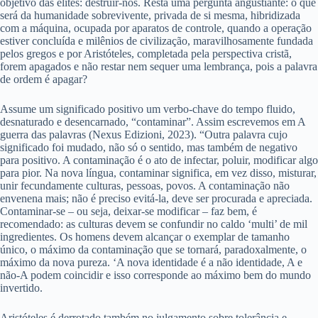
objetivo das elites: destruir-nos. Resta uma pergunta angustiante: o que
será da humanidade sobrevivente, privada de si mesma, hibridizada
com a máquina, ocupada por aparatos de controle, quando a operação
estiver concluída e milênios de civilização, maravilhosamente fundada
pelos gregos e por Aristóteles, completada pela perspectiva cristã,
forem apagados e não restar nem sequer uma lembrança, pois a palavra
de ordem é apagar?
Assume um significado positivo um verbo-chave do tempo fluido,
desnaturado e desencarnado, “contaminar”. Assim escrevemos em A
guerra das palavras (Nexus Edizioni, 2023). “Outra palavra cujo
significado foi mudado, não só o sentido, mas também de negativo
para positivo. A contaminação é o ato de infectar, poluir, modificar algo
para pior. Na nova língua, contaminar significa, em vez disso, misturar,
unir fecundamente culturas, pessoas, povos. A contaminação não
envenena mais; não é preciso evitá-la, deve ser procurada e apreciada.
Contaminar-se – ou seja, deixar-se modificar – faz bem, é
recomendado: as culturas devem se confundir no caldo ‘multi’ de mil
ingredientes. Os homens devem alcançar o exemplar de tamanho
único, o máximo da contaminação que se tornará, paradoxalmente, o
máximo da nova pureza. ‘A nova identidade é a não identidade, A e
não-A podem coincidir e isso corresponde ao máximo bem do mundo
invertido.
Aristóteles é derrotado também no julgamento sobre tolerância e