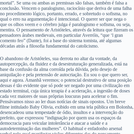
mortal”. Se uma ou ambas as premissas são falsas, também é falsa a
conclusão. Vencem o paralogismo, raciocínio que deriva de uma falha
no procedimento lógico, portanto, errado, e sobretudo o sofisma, no
qual o erro na argumentação é intencional. O querer ser que nega o
que os olhos veem e o cérebro julga é paralogismo e sofisma, ou seja,
mentira. O pensamento de Aristóteles, através da leitura que fizeram os
pensadores árabes medievais, em particular Averróis, “que ‘l gran
comento feo” (Dante), foi a base do sistema tomista, até algumas
décadas atrás a filosofia fundamental do catolicismo.
O abandono de Aristóteles, sua derrota no altar da vontade, da
autopercepção, da fluidez e da desestruturação generalizada, está na
base da confusão da alma corroída pela dúvida, pelo desejo de
aniquilação e pela pretensão de autocriação. Eu sou o que quero ser,
aqui e agora. Amanhã veremos; o potencial destrutivo de uma posição
dessas é tão evidente que só pode ser negado por uma civilização em
estado terminal, cuja única terapia é a aceleração, a ingestão de doses
cada vez maiores de suas próprias loucuras para acelerar o fim.
Pensávamos nisso ao ler duas notícias de sinais opostos. Um breve
filme intitulado Baby Olivia, exibido em uma tela pública em Bolonha,
desencadeou uma tempestade de ódio, insultos e a intervenção do
prefeito, que expressou “indignação por quem usa os espaços da
democracia para veicular intolerância e atacar a saúde e a
autodeterminação das mulheres”. O habitual e enfadonho arsenal
verbal pelo qual manifestar visões diferentes das do pensamento