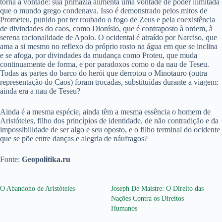
torna a vontade: sua primazia alimenta uma vontade de poder ilimitada
que o mundo grego condenava. Isso é demonstrado pelos mitos de
Prometeu, punido por ter roubado o fogo de Zeus e pela coexistência
de divindades do caos, como Dionísio, que é contraposto à ordem, à
serena racionalidade de Apolo. O ocidental é atraído por Narciso, que
ama a si mesmo no reflexo do próprio rosto na água em que se inclina
e se afoga, por divindades da mudança como Proteu, que muda
continuamente de forma, e por paradoxos como o da nau de Teseu.
Todas as partes do barco do herói que derrotou o Minotauro (outra
representação do Caos) foram trocadas, substituídas durante a viagem:
ainda era a nau de Teseu?
Ainda é a mesma espécie, ainda têm a mesma essência o homem de
Aristóteles, filho dos princípios de identidade, de não contradição e da
impossibilidade de ser algo e seu oposto, e o filho terminal do ocidente
que se põe entre danças e alegria de náufragos?
Fonte:
Geopolitika.ru
O Abandono de Aristóteles
Joseph De Maistre: O Direito das
Nações Contra os Direitos
Humanos