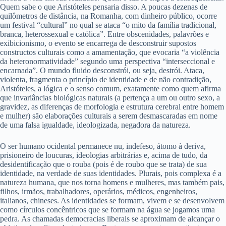
Quem sabe o que Aristóteles pensaria disso. A poucas dezenas de
quilômetros de distância, na Romanha, com dinheiro público, ocorre
um festival “cultural” no qual se ataca “o mito da família tradicional,
branca, heterossexual e católica”. Entre obscenidades, palavrões e
exibicionismo, o evento se encarrega de desconstruir supostos
constructos culturais como a amamentação, que evocaria “a violência
da heteronormatividade” segundo uma perspectiva “interseccional e
encarnada”. O mundo fluido desconstrói, ou seja, destrói. Ataca,
violenta, fragmenta o princípio de identidade e de não contradição,
Aristóteles, a lógica e o senso comum, exatamente como quem afirma
que invariâncias biológicas naturais (a pertença a um ou outro sexo, a
gravidez, as diferenças de morfologia e estrutura cerebral entre homem
e mulher) são elaborações culturais a serem desmascaradas em nome
de uma falsa igualdade, ideologizada, negadora da natureza.
O ser humano ocidental permanece nu, indefeso, átomo à deriva,
prisioneiro de loucuras, ideologias arbitrárias e, acima de tudo, da
desidentificação que o rouba (pois é de roubo que se trata) de sua
identidade, na verdade de suas identidades. Plurais, pois complexa é a
natureza humana, que nos torna homens e mulheres, mas também pais,
filhos, irmãos, trabalhadores, operários, médicos, engenheiros,
italianos, chineses. As identidades se formam, vivem e se desenvolvem
como círculos concêntricos que se formam na água se jogamos uma
pedra. As chamadas democracias liberais se aproximam de alcançar o