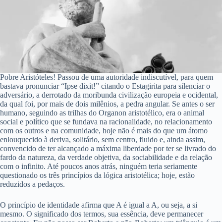
Pobre Aristóteles! Passou de uma autoridade indiscutível, para quem
bastava pronunciar “Ipse dixit!” citando o Estagirita para silenciar o
adversário, a derrotado da moribunda civilização europeia e ocidental,
da qual foi, por mais de dois milênios, a pedra angular. Se antes o ser
humano, seguindo as trilhas do Organon aristotélico, era o animal
social e político que se fundava na racionalidade, no relacionamento
com os outros e na comunidade, hoje não é mais do que um átomo
enlouquecido à deriva, solitário, sem centro, fluido e, ainda assim,
convencido de ter alcançado a máxima liberdade por ter se livrado do
fardo da natureza, da verdade objetiva, da sociabilidade e da relação
com o infinito. Até poucos anos atrás, ninguém teria seriamente
questionado os três princípios da lógica aristotélica; hoje, estão
reduzidos a pedaços.
O princípio de identidade afirma que A é igual a A, ou seja, a si
mesmo. O significado dos termos, sua essência, deve permanecer