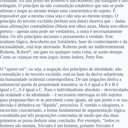
constante. Eu não posso ser Roberto e não-Roberto; um triângulo é um
triângulo. O princípio da não contradição estabelece que não se pode
afirmar e negar ao mesmo tempo uma característica do sujeito. É
impossível que a mesma coisa seja e não seja ao mesmo tempo. O
princípio do terceiro excluído (tertium non datur) observa que – dadas
duas afirmações contraditórias (Maria tem olhos azuis, Maria tem olhos
pretos) – apenas uma pode ser verdadeira, a outra é necessariamente
falsa. Os três princípios ancoram o pensamento à verdade. Este
realismo lógico, descoberto por Aristóteles, base do conhecimento e da
racionalidade, está hoje derrotado. Roberto pode ser indiferentemente
Roberta, Robert*, um gato ou qualquer outra coisa, se assim desejar.
Como as crianças em seus jogos: homo ludens, Peter Pan.
O “querer ser”, ou seja, a negação dos princípios de identidade, não
contradição e do terceiro excluído, está na base da deriva subjetivista
da humanidade ocidental contemporânea. De tais negações deriva a
substancial queda da propriedade transitiva: se A é igual a B e B é
igual a C, A é igual a C. Para o individualismo absoluto – desvinculado
da realidade e da identidade – é necessário interrogar os três sujeitos
para perguntar-lhes se se percebem como iguais, até que ponto e se sua
decisão é definitiva ou “líquida”, provisória. É varrido o silogismo, o
raciocínio concatenado, a forma fundamental de argumentação lógica,
constituída por três proposições conectadas de modo que das duas
primeiras se possa deduzir uma conclusão. Por exemplo, “todos os
homens são mortais, Sócrates é um homem, portanto Sócrates é