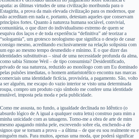
apatia: as últimas virtudes de uma civilização moribunda para o
Estagirita, a prova da mais elevada civilização para os modernos, que
não acreditam em nada e, portanto, detestam aqueles que conservam
princípios fortes. Quanto à natureza humana sociável, convivial,
comunitária, o que dizer do individualismo extremo de quem se
esquiva dos laços e de toda experiência “definitiva” até teorizar a
“sologamia”, um grotesco neologismo que significa o desejo de casar
consigo mesmo, acreditando exclusivamente na relação solipsista com
um ego ao mesmo tempo desmedido e mínimo. E o que dizer das
identidades substitutivas – sinal de uma necessidade profunda da alma,
como sabia Simone Weil – de tipo consumista? Desidentificado,
privado de sua natureza, reduzido ao monólogo com um Eu dominado
pelas pulsões imediatas, o homem antiaristotélico encontra nas marcas
comerciais uma identidade fictícia, provisória, a pagamento. São, volto
a ser alguém, me escapo do vazio interior se visto uma determinada
roupa, compro um produto cujo símbolo me confere uma identidade
mutável, imposta pela moda e pela publicidade.
Como me assusta, no fundo, a igualdade declinada no Idêntico (o
absurdo lógico de A igual a qualquer outra letra) construo para mim a
minha unicidade com as tatuagens. Torno-me a obra de arte de mim
mesmo apagando minha pele, escrevendo sobre ela, enchendo-a de
signos que se tornam a prova – a última – de que eu sou realmente eu e
ninguém mais. Para muitos, apenas uma moda, que poderá significar