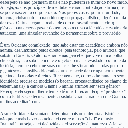
desespero se não gostarem mais e não puderem se livrar do novo fardo.
A negação dos princípios de identidade e não contradição afirma que
se pode nascer no corpo errado. Nos piores casos, por imaturidade,
loucura, cinismo do aparato ideológico propagandístico, alguém muda
de sexo. Outros negam a realidade com o travestimento, a cirurgia
plástica para deter o passar do tempo, o recurso à identidade espúria da
tatuagem, uma singular revanche do permanente sobre o provisório.
É um Ocidente complexado, que sabe estar em decadência embora não
admita, deslumbrado pelos direitos, pela tecnologia, pelo artificial que
substitui Eu e Si. O átomo errante não percebe que vive numa bolha:
cheio de si, não sabe nem que é objeto do mais devastador controle da
história, nem percebe que suas crenças lhe são administradas por um
gigantesco dispositivo biocrático, uma espécie de seringa permanente
que inocula modas e direitos. Recentemente, como o homúnculo sem
identidade precisa de modelos (o bacanal propagandístico os chama de
testemunhais), a cantora Gianna Nannini afirmou ser “sem gênero”.
Pena que ela seja mulher e tenha até uma filha, ainda que “produzida”
com a fertilização tecnicamente assistida. Gianna não se sente Gianna:
muitos acreditarão nela.
A superioridade da vontade determina mais uma derrota aristotélica:
não pode mais haver coincidência entre o justo “civil” e o justo
“natural”, ou seja, a lei deduzida da observação da natureza. A lei se