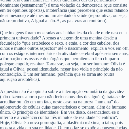
dominante (pensamento?) é uma violação da democracia (que consiste
em ter opiniões opostas), intolerância (não percebem que estão falando
de si mesmos) e até mesmo um atentado à saúde (reprodutiva, ou seja,
não-reprodutiva, A igual a não-A, as palavras ao contrário).
Que imagens foram mostradas aos habitantes da cidade onde nasceu a
primeira universidade? Apenas a viagem de uma menina desde a
fecundação “que estabelece o sexo, a etnia, a cor dos cabelos, dos
olhos e muitos outros aspectos” até o nascimento, explica a voz em off,
com os estágios intermediários da atividade cerebral após seis semanas,
a formação dos ossos e dos órgãos que permitem ao feto chupar o
polegar, engolir, respirar. Tornar-se, ou seja, um ser humano: Olivia é
igual a Olivia, possui identidade, negar isso viola o princípio da não
contradição. É um ser humano, potência que se torna ato (outra
aquisição aristotélica).
A questão não é a opinião sobre a interrupção voluntária da gravidez
(não dizemos aborto para não ferir os ouvidos de alguém); trata-se de
acreditar ou não em um fato, neste caso na natureza “humana” do
aglomerado de células cujas características o tornam, além de humano,
único. O princípio de identidade. Em vez disso, desencadeou-se o
inferno e a violência contra três minutos de realidade “científica”.
Hoje, Olivia é a nova pornografia, a blasfêmia máxima, o tabu, pois
mostra a vida em sua realidade. Quem o faz se expõe a consequências.