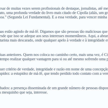
apesar de muitas vezes serem profissionais de destaque, jornalistas, at
ato, uma profunda verdade do livro mais citado de Cipolla (aliás, um g
ssoa.” (Segunda Lei Fundamental). E a essa verdade, para vencer minha 
mas estão agindo de má-fé. Digamos que são pessoas tão maliciosas que
 desde que isso se adeque aos seus interesses momentâneos. Aqui, a abr
itarista mais descarado, onde qualquer apelo à verdade e à integridade 
duas anteriores. Quem nos coloca no caminho certo, mais uma vez, é Ci
empo realizar qualquer vantagem para si ou até mesmo sofrendo uma p
uer critério de verdade, integridade e razão em nome de uma concepção
tupidez: a estupidez de má-fé, que tendo perdido todo contato com a v
ados: a presença disseminada de um grande número de pessoas dispostas 
 mesquinho que seja, interesse.