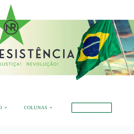
O
COLUNAS
Torne-se Membro