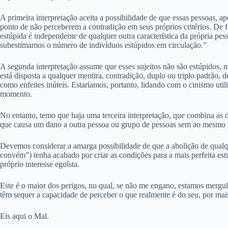
A primeira interpretação aceita a possibilidade de que essas pessoas, 
ponto de não perceberem a contradição em seus próprios critérios. De f
estúpida é independente de qualquer outra característica da própria pe
subestimamos o número de indivíduos estúpidos em circulação.”
A segunda interpretação assume que esses sujeitos não são estúpidos, 
está disposta a qualquer mentira, contradição, duplo ou triplo padrão,
como enfeites inúteis. Estaríamos, portanto, lidando com o cinismo util
momento.
No entanto, temo que haja uma terceira interpretação, que combina as 
que causa um dano a outra pessoa ou grupo de pessoas sem ao mesmo t
Devemos considerar a amarga possibilidade de que a abolição de qualq
convém”) tenha acabado por criar as condições para a mais perfeita es
próprio interesse egoísta.
Este é o maior dos perigos, no qual, se não me engano, estamos mergulh
têm sequer a capacidade de perceber o que realmente é do seu, por mais
Eis aqui o Mal.