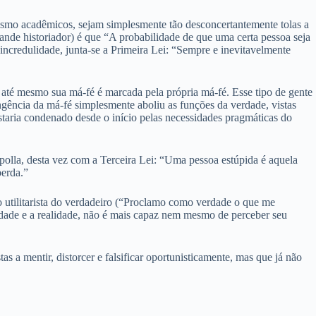
é mesmo acadêmicos, sejam simplesmente tão desconcertantemente tolas a
rande historiador) é que “A probabilidade de que uma certa pessoa seja
incredulidade, junta-se a Primeira Lei: “Sempre e inevitavelmente
 até mesmo sua má-fé é marcada pela própria má-fé. Esse tipo de gente
angência da má-fé simplesmente aboliu as funções da verdade, vistas
estaria condenado desde o início pelas necessidades pragmáticas do
polla, desta vez com a Terceira Lei: “Uma pessoa estúpida é aquela
erda.”
 utilitarista do verdadeiro (“Proclamo como verdade o que me
erdade e a realidade, não é mais capaz nem mesmo de perceber seu
a mentir, distorcer e falsificar oportunisticamente, mas que já não