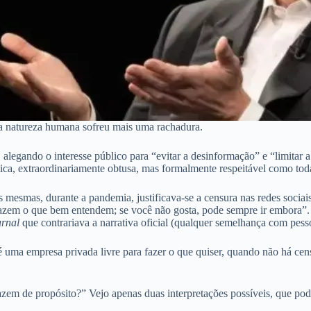
na natureza humana sofreu mais uma rachadura.
legando o interesse público para “evitar a desinformação” e “limitar 
tica, extraordinariamente obtusa, mas formalmente respeitável como toda
mesmas, durante a pandemia, justificava-se a censura nas redes sociai
 fazem o que bem entendem; se você não gosta, pode sempre ir embora”.
urnal
que contrariava a narrativa oficial (qualquer semelhança com pesso
é uma empresa privada livre para fazer o que quiser, quando não há ce
azem de propósito?” Vejo apenas duas interpretações possíveis, que pod