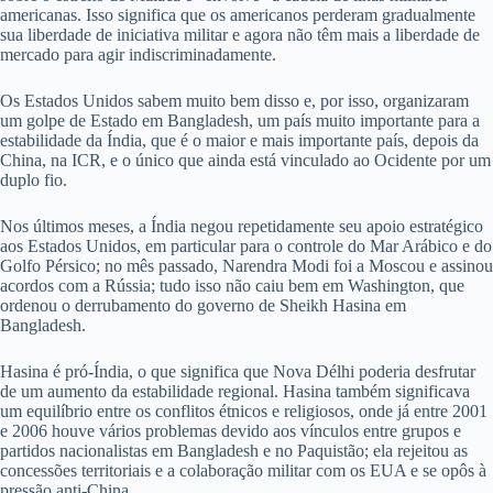
americanas. Isso significa que os americanos perderam gradualmente
sua liberdade de iniciativa militar e agora não têm mais a liberdade de
mercado para agir indiscriminadamente.
Os Estados Unidos sabem muito bem disso e, por isso, organizaram
um golpe de Estado em Bangladesh, um país muito importante para a
estabilidade da Índia, que é o maior e mais importante país, depois da
China, na ICR, e o único que ainda está vinculado ao Ocidente por um
duplo fio.
Nos últimos meses, a Índia negou repetidamente seu apoio estratégico
aos Estados Unidos, em particular para o controle do Mar Arábico e do
Golfo Pérsico; no mês passado, Narendra Modi foi a Moscou e assinou
acordos com a Rússia; tudo isso não caiu bem em Washington, que
ordenou o derrubamento do governo de Sheikh Hasina em
Bangladesh.
Hasina é pró-Índia, o que significa que Nova Délhi poderia desfrutar
de um aumento da estabilidade regional. Hasina também significava
um equilíbrio entre os conflitos étnicos e religiosos, onde já entre 2001
e 2006 houve vários problemas devido aos vínculos entre grupos e
partidos nacionalistas em Bangladesh e no Paquistão; ela rejeitou as
concessões territoriais e a colaboração militar com os EUA e se opôs à
pressão anti-China.