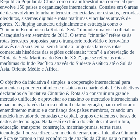
República Popular da China como uma infraestrutura comercial que
envolve 150 países e organizações internacionais. Consiste em 6 áreas
de desenvolvimento urbano terrestre conectadas por estradas, ferrovias,
oleodutos, sistemas digitais e rotas marítimas vinculadas através de
portos. Xi Jinping anunciou originalmente a estratégia como o
“Cinturão Econômico da Rota da Seda” durante uma visita oficial ao
Cazaquistão em setembro de 2013. O termo “cinturão” refere-se às
rotas terrestres propostas para o transporte rodoviário e ferroviário
através da Ásia Central sem litoral ao longo das famosas rotas
comerciais históricas das regiões ocidentais; “rota” é a abreviação de
“Rota da Seda Marítima do Século XXI”, que se refere às rotas
marítimas do Indo-Pacífico através do Sudeste Asiático até o Sul da
Ásia, Oriente Médio e África.
O objetivo da iniciativa é simples: a cooperação internacional para
aumentar o poder econômico e o status no cenário global. Os objetivos
declarados da Iniciativa Cinturão & Rota são construir um grande
mercado unificado e aproveitar ao máximo os mercados internacionais
e nacionais, através da troca cultural e da integração, para melhorar o
entendimento mútuo e a confiança dos países membros, criando um
modelo inovador de entradas de capital, grupos de talentos e bases de
dados de tecnologia. Nada está excluído do cálculo: infraestrutura,
educação, transporte, construção, matérias-primas, terras raras,
tecnologia. Pode-se dizer, sem medo de errar, que a Iniciativa Cinturão
e Rota se tornou o imã econômico de atração da China para o mundo