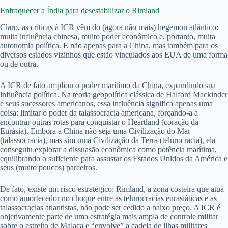
Enfraquecer a Índia para desestabilizar o Rimland
Claro, as críticas à ICR vêm do (agora não mais) hegemon atlântico:
muita influência chinesa, muito poder econômico e, portanto, muita
autonomia política. E não apenas para a China, mas também para os
diversos estados vizinhos que estão vinculados aos EUA de uma forma
ou de outra.
A ICR de fato ampliou o poder marítimo da China, expandindo sua
influência política. Na teoria geopolítica clássica de Halford Mackinder
e seus sucessores americanos, essa influência significa apenas uma
coisa: limitar o poder da talassocracia americana, forçando-a a
encontrar outras rotas para conquistar o Heartland (coração da
Eurásia). Embora a China não seja uma Civilização do Mar
(talassocracia), mas sim uma Civilização da Terra (telurocracia), ela
conseguiu explorar a dissuasão econômica como potência marítima,
equilibrando o suficiente para assustar os Estados Unidos da América e
seus (muito poucos) parceiros.
De fato, existe um risco estratégico: Rimland, a zona costeira que atua
como amortecedor no choque entre as telurocracias eurasiáticas e as
talassocracias atlantistas, não pode ser cedido a baixo preço. A ICR é
objetivamente parte de uma estratégia mais ampla de controle militar
sobre o estreito de Malaca e “envolve” a cadeia de ilhas militares