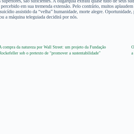
 superiores, são suficientes. A oligarquia extraiu quase tudo de seus 
 percebido em sua tremenda extensão. Pelo contrário, muitos aplaudem a 
, suicídio assistido da “velha” humanidade, morte alegre. Oportunidade
ou a máquina teleguiada decidirá por nós.
A compra da natureza por Wall Street: um projeto da Fundação
O
Rockefeller sob o pretexto de “promover a sustentabilidade”
a