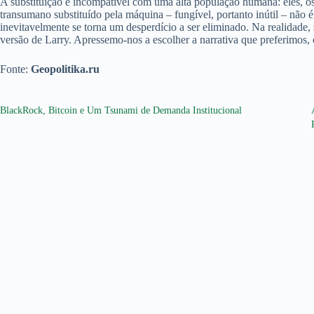
A substituição é incompatível com uma alta população humana: eles, os
transumano substituído pela máquina – fungível, portanto inútil – não é
inevitavelmente se torna um desperdício a ser eliminado. Na realidade
versão de Larry. Apressemo-nos a escolher a narrativa que preferimos, 
Fonte:
Geopolitika.ru
BlackRock, Bitcoin e Um Tsunami de Demanda Institucional