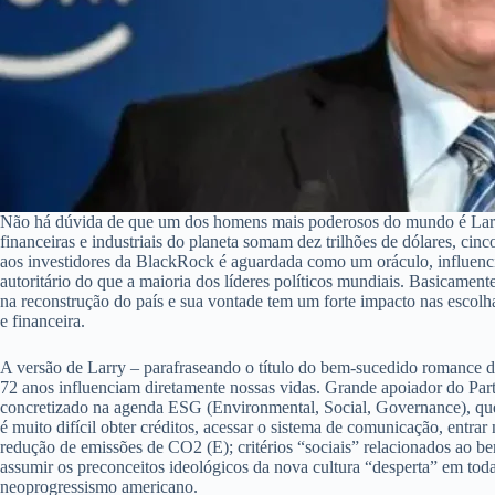
Não há dúvida de que um dos homens mais poderosos do mundo é Larry 
financeiras e industriais do planeta somam dez trilhões de dólares, cin
aos investidores da BlackRock é aguardada como um oráculo, influencia
autoritário do que a maioria dos líderes políticos mundiais. Basicament
na reconstrução do país e sua vontade tem um forte impacto nas escolh
e financeira.
A versão de Larry – parafraseando o título do bem-sucedido romance de 
72 anos influenciam diretamente nossas vidas. Grande apoiador do Pa
concretizado na agenda ESG (Environmental, Social, Governance), que s
é muito difícil obter créditos, acessar o sistema de comunicação, entr
redução de emissões de CO2 (E); critérios “sociais” relacionados ao bem
assumir os preconceitos ideológicos da nova cultura “desperta” em toda
neoprogressismo americano.