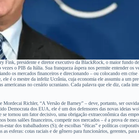
Fink, presidente e diretor executivo da BlackRock, o maior fundo de 
co vezes o PIB da Itália. Sua franqueza áspera nos permite entender os v
ndo os mercados financeiros e direcionando – ou colocando em crise – i
e, ele é o mestre da infeliz Ucrânia, cuja economia ele assumiu a um pr
as americanas no cenário ucraniano. Cada palavra que ele diz, cada in
Mordecai Richler, “A Versão de Barney” – deve, portanto, ser ouvida e 
rtido Democrata dos EUA, ele é um dos defensores das novas ideias wo
e tornou um fator decisivo, uma obrigação extraeconômica das empresas
ar nos bons salões financeiros, competir nos mercados – é a prova de me
-estar dos trabalhadores (S); de escolhas “éticas” e políticas corporati
s as esferas: cotas raciais e de gênero para funcionários, gerentes, pa