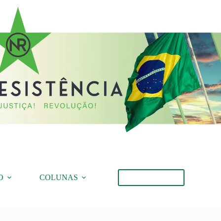
O
COLUNAS
Torne-se Membro