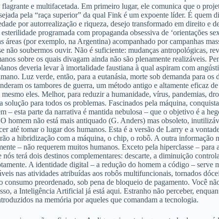
agrante e multifacetada. Em primeiro lugar, ele comunica que o projet
ejada pela “raça superior” da qual Fink é um expoente líder. É quem di
edade por autorrealização e riqueza, desejo transformado em direito e
: esterilidade programada com propaganda obsessiva de ‘orientações se
s áreas (por exemplo, na Argentina) acompanhado por campanhas massiv
s se não soubermos ouvir. Não é suficiente: mudanças antropológicas, r
anos sobre os quais divagam ainda não são plenamente realizáveis. Pe
s planos deveria levar à imortalidade faustiana à qual aspiram com ang
mano. Luz verde, então, para a eutanásia, morte sob demanda para os do
nderam os tambores de guerra, um método antigo e altamente eficaz de r
 mesmo eles. Melhor, para reduzir a humanidade, vírus, pandemias, drog
a solução para todos os problemas. Fascinados pela máquina, conquistad
m – esta parte da narrativa é mantida nebulosa – que o objetivo é a heg
. O homem não está mais antiquado (G. Anders) mas obsoleto, inutilizáve
er até tomar o lugar dos humanos. Esta é a versão de Larry e a vontad
herão a hibridização com a máquina, o chip, o robô. A outra informação
mente – não requerem muitos humanos. Exceto pela hiperclasse – para a
e nós terá dois destinos complementares: descarte, a diminuição contro
tamente. A identidade digital – a redução do homem a código – serve mu
egáveis nas atividades atribuídas aos robôs multifuncionais, tornados d
ra o consumo preordenado, sob pena de bloqueio de pagamento. Você não
o, a Inteligência Artificial já está aqui. Estranho não perceber, enqu
introduzidos na memória por aqueles que comandam a tecnologia.