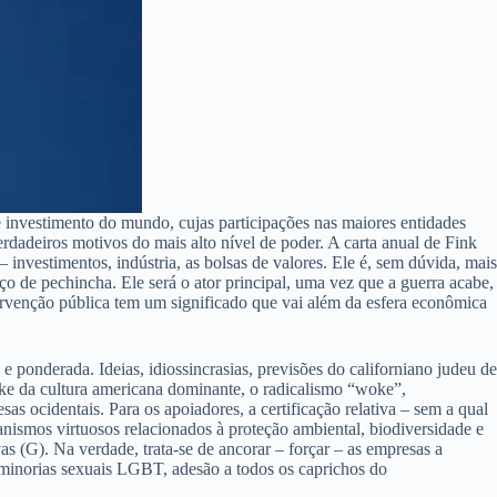
investimento do mundo, cujas participações nas maiores entidades
erdadeiros motivos do mais alto nível de poder. A carta anual de Fink
nvestimentos, indústria, as bolsas de valores. Ele é, sem dúvida, mais
eço de pechincha. Ele será o ator principal, uma vez que a guerra acabe,
tervenção pública tem um significado que vai além da esfera econômica
ponderada. Ideias, idiossincrasias, previsões do californiano judeu de
ke da cultura americana dominante, o radicalismo “woke”,
 ocidentais. Para os apoiadores, a certificação relativa – sem a qual
canismos virtuosos relacionados à proteção ambiental, biodiversidade e
vas (G). Na verdade, trata-se de ancorar – forçar – as empresas a
ra minorias sexuais LGBT, adesão a todos os caprichos do