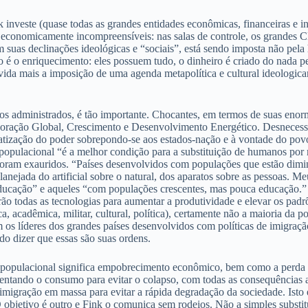
investe (quase todas as grandes entidades econômicas, financeiras e ind
s economicamente incompreensíveis: nas salas de controle, os grandes C
 suas declinações ideológicas e “sociais”, está sendo imposta não pela 
o é o enriquecimento: eles possuem tudo, o dinheiro é criado do nada p
ívida mais a imposição de uma agenda metapolítica e cultural ideolog
vos administrados, é tão importante. Chocantes, em termos de suas enor
oração Global, Crescimento e Desenvolvimento Energético. Desnecessá
vatização do poder sobrepondo-se aos estados-nação e à vontade do pov
nio populacional “é a melhor condição para a substituição de humanos po
 foram exauridos. “Países desenvolvidos com populações que estão dimi
ejada do artificial sobre o natural, dos aparatos sobre as pessoas. Me
ducação” e aqueles “com populações crescentes, mas pouca educação.” 
ão todas as tecnologias para aumentar a produtividade e elevar os padr
ca, acadêmica, militar, cultural, política), certamente não a maioria 
os líderes dos grandes países desenvolvidos com políticas de imigraçã
ndo dizer que essas são suas ordens.
o populacional significa empobrecimento econômico, bem como a perda d
ntando o consumo para evitar o colapso, com todas as consequências a
er à imigração em massa para evitar a rápida degradação da sociedade. I
. O objetivo é outro e Fink o comunica sem rodeios. Não a simples subs