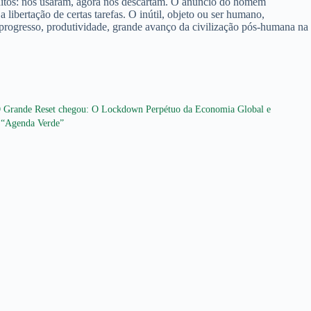
súditos: nos usaram, agora nos descartam. O anúncio do homem
libertação de certas tarefas. O inútil, objeto ou ser humano,
, progresso, produtividade, grande avanço da civilização pós-humana na
 Grande Reset chegou: O Lockdown Perpétuo da Economia Global e
 “Agenda Verde”