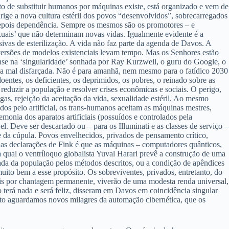
o de substituir humanos por máquinas existe, está organizado e vem de
rige a nova cultura estéril dos povos “desenvolvidos”, sobrecarregados
 depois dependência. Sempre os mesmos são os promotores – e
xuais’ que não determinam novas vidas. Igualmente evidente é a
as de esterilização. A vida não faz parte da agenda de Davos. A
eversões de modelos existenciais levam tempo. Mas os Senhores estão
nse na ‘singularidade’ sonhada por Ray Kurzweil, o guru do Google, o
ústia mal disfarçada. Não é para amanhã, nem mesmo para o fatídico 2030
entes, os deficientes, os deprimidos, os pobres, o reinado sobre as
eduzir a população e resolver crises econômicas e sociais. O perigo,
as, rejeição da aceitação da vida, sexualidade estéril. Ao mesmo
os pelo artificial, os trans-humanos aceitam as máquinas mestres,
emonia dos aparatos artificiais (possuídos e controlados pela
l. Deve ser descartado ou – para os Illuminati e as classes de serviço –
e da cúpula. Povos envelhecidos, privados de pensamento crítico,
 nas declarações de Fink é que as máquinas – computadores quânticos,
 qual o ventríloquo globalista Yuval Harari prevê a construção de uma
lada da população pelos métodos descritos, ou a condição de apêndices
ito bem a esse propósito. Os sobreviventes, privados, entretanto, do
óceis por chantagem permanente, viverão de uma modesta renda universal,
 terá nada e será feliz, disseram em Davos em coincidência singular
anto aguardamos novos milagres da automação cibernética, que os