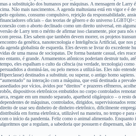
mas a substituição dos humanos por máquinas. A mensagem de Larry é fl
cima. Não mais nascimentos. A agenda maltusiana está em vigor e é des
pelo egoísmo, consumo compulsivo, rejeição da responsabilidade, ansi
financiadores oficiais – das teorias de gênero e do universo LGBTQI+
conexão com o aborto declinado como um direito universal, em alguma
versão de Larry tem o mérito de afirmar isso claramente, pior para nó
com pressa. Eles sabem que também devem morrer, os projetos transum
encontro da genética, nanotecnologia e Inteligência Artificial, que no
da agenda globalista de esquerda. Eles devem se livrar do excedente hu
vidas de uma massa de sociopatas. De forma bastante casual, eles reace
no entanto, é grande. Armamentos atômicos poderiam destruir tudo, até
tempo, eles espalham o culto da ciência (na verdade, tecnologia) como 
persuadidos a dominá-las, ou pelo menos a utilizá-las. Eles não entende
Hiperclasse) destinados a substituir, ou superar, o antigo homo sapiens
“aumentado” na interação com a máquina, que está destinada a prevalec
assediados por vícios, ávidos por “direitos” e prazeres efêmeros, acol
robôs, dispositivos eletrônicos embutidos no corpo controlados remota
arca, resgate em um mundo separado, apartheid oligárquico – o resto d
dependentes de máquinas, controlados, dirigidos, supervisionados remo
direito de usar seu dinheiro de dinheiro eletrônico, dificilmente empr
distribuída em forma eletrônica, utilizável na maneira, no tempo e pa
com o início da pandemia. Feliz como o animal alimentado. Enquanto iss
algoritmos que a regulam, a sabedoria que possuem e dispensam, são 