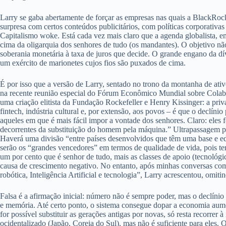
Larry se gaba abertamente de forçar as empresas nas quais a BlackRock 
surpresa com certos conteúdos publicitários, com políticas corporativa
Capitalismo woke. Está cada vez mais claro que a agenda globalista, em
cima da oligarquia dos senhores de tudo (os mandantes). O objetivo nã
soberania monetária à taxa de juros que decide. O grande engano da d
um exército de marionetes cujos fios são puxados de cima.
É por isso que a versão de Larry, sentado no trono da montanha de ati
na recente reunião especial do Fórum Econômico Mundial sobre Colab
uma criação elitista da Fundação Rockefeller e Henry Kissinger: a pri
fintech, indústria cultural e, por extensão, aos povos – é que o declí
aqueles em que é mais fácil impor a vontade dos senhores. Claro: eles
decorrentes da substituição do homem pela máquina.” Ultrapassagem plan
Haverá uma divisão “entre países desenvolvidos que têm uma base e e
serão os “grandes vencedores” em termos de qualidade de vida, pois ter
um por cento que é senhor de tudo, mais as classes de apoio (tecnológi
causa de crescimento negativo. No entanto, após minhas conversas com 
robótica, Inteligência Artificial e tecnologia”, Larry acrescentou, omiti
Falsa é a afirmação inicial: número não é sempre poder, mas o declíni
e memória. Até certo ponto, o sistema consegue dopar a economia aume
for possível substituir as gerações antigas por novas, só resta recorr
ocidentalizado (Japão, Coreia do Sul), mas não é suficiente para eles