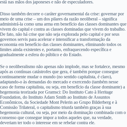
está nas mãos dos japoneses e não de especuladores.
Disso também decorre o caráter governamental da crise: governar por
meio de uma crise – um dos pilares da razão neoliberal – significa
administrá-la como uma arma em benefício das classes dominantes que
vivem do capital e contra as classes dominadas que vivem do trabalho.
De fato, não há crise que não seja explorada pelo capital e por seus
governos servis para acelerar e intensificar a transformação da
economia em benefício das classes dominantes, eliminando todos os
limites ainda existentes e, portanto, enfraquecendo específica e
gradualmente a esfera do público e do Estado.
Se o neoliberalismo não apenas não implode, mas se fortalece, mesmo
após as contínuas catástrofes que gera, é também porque consegue
continuamente mudar o mundo (no sentido capitalista, é claro),
adaptando-o às demandas do mercado e exercendo (também nesse
caso de forma capitalista, ou seja, em benefício da classe dominante) a
hegemonia teorizada por Gramsci: Do Instituto Cato à Heritage
Foundation, do Instituto Adam Smith ao Instituto de Assuntos
Econômicos, da Sociedade Mont Pelerin ao Grupo Bilderberg e à
Comissão Trilateral, o capitalismo triunfa também graças à sua
hegemonia cultural, ou seja, por meio da dominação combinada com o
consenso que consegue impor a todos aqueles que, na verdade,
deveriam ter todo o interesse em se rebelar contra ele.