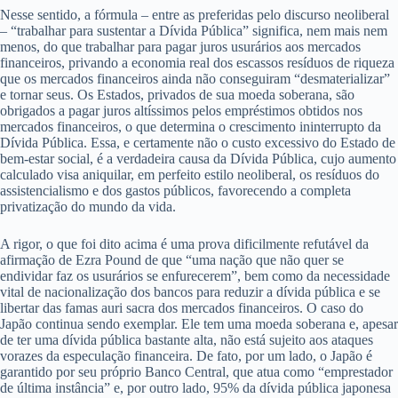
Nesse sentido, a fórmula – entre as preferidas pelo discurso neoliberal
– “trabalhar para sustentar a Dívida Pública” significa, nem mais nem
menos, do que trabalhar para pagar juros usurários aos mercados
financeiros, privando a economia real dos escassos resíduos de riqueza
que os mercados financeiros ainda não conseguiram “desmaterializar”
e tornar seus. Os Estados, privados de sua moeda soberana, são
obrigados a pagar juros altíssimos pelos empréstimos obtidos nos
mercados financeiros, o que determina o crescimento ininterrupto da
Dívida Pública. Essa, e certamente não o custo excessivo do Estado de
bem-estar social, é a verdadeira causa da Dívida Pública, cujo aumento
calculado visa aniquilar, em perfeito estilo neoliberal, os resíduos do
assistencialismo e dos gastos públicos, favorecendo a completa
privatização do mundo da vida.
A rigor, o que foi dito acima é uma prova dificilmente refutável da
afirmação de Ezra Pound de que “uma nação que não quer se
endividar faz os usurários se enfurecerem”, bem como da necessidade
vital de nacionalização dos bancos para reduzir a dívida pública e se
libertar das famas auri sacra dos mercados financeiros. O caso do
Japão continua sendo exemplar. Ele tem uma moeda soberana e, apesar
de ter uma dívida pública bastante alta, não está sujeito aos ataques
vorazes da especulação financeira. De fato, por um lado, o Japão é
garantido por seu próprio Banco Central, que atua como “emprestador
de última instância” e, por outro lado, 95% da dívida pública japonesa