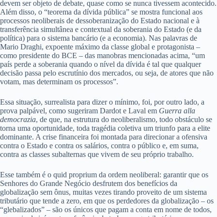
devem ser objeto de debate, quase como se nunca tivessem acontecido.
Além disso, o “teorema da dívida pública” se mostra funcional aos
processos neoliberais de dessoberanização do Estado nacional e à
transferência simultânea e contextual da soberania do Estado (e da
política) para o sistema bancário (e a economia). Nas palavras de
Mario Draghi, expoente máximo da classe global e protagonista –
como presidente do BCE – das manobras mencionadas acima, “um
país perde a soberania quando o nível da dívida é tal que qualquer
decisão passa pelo escrutínio dos mercados, ou seja, de atores que não
votam, mas determinam os processos”.
Essa situação, surrealista para dizer o mínimo, foi, por outro lado, a
prova palpável, como sugeriram Dardot e Laval em
Guerra alla
democrazia
, de que, na estrutura do neoliberalismo, todo obstáculo se
torna uma oportunidade, toda tragédia coletiva um triunfo para a elite
dominante. A crise financeira foi montada para direcionar a ofensiva
contra o Estado e contra os salários, contra o público e, em suma,
contra as classes subalternas que vivem de seu próprio trabalho.
Esse também é o quid proprium da ordem neoliberal: garantir que os
Senhores do Grande Negócio desfrutem dos benefícios da
globalização sem ônus, muitas vezes tirando proveito de um sistema
tributário que tende a zero, em que os perdedores da globalização – os
“glebalizados” – são os únicos que pagam a conta em nome de todos,