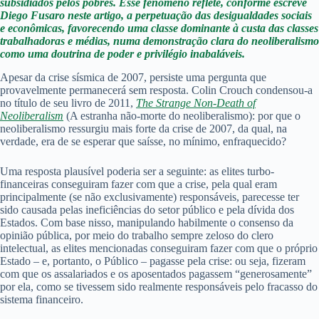
subsidiados pelos pobres. Esse fenômeno reflete, conforme escreve
Diego Fusaro neste artigo, a perpetuação das desigualdades sociais
e econômicas, favorecendo uma classe dominante à custa das classes
trabalhadoras e médias, numa demonstração clara do neoliberalismo
como uma doutrina de poder e privilégio inabaláveis.
Apesar da crise sísmica de 2007, persiste uma pergunta que
provavelmente permanecerá sem resposta. Colin Crouch condensou-a
no título de seu livro de 2011,
The Strange Non-Death of
Neoliberalism
(A estranha não-morte do neoliberalismo): por que o
neoliberalismo ressurgiu mais forte da crise de 2007, da qual, na
verdade, era de se esperar que saísse, no mínimo, enfraquecido?
Uma resposta plausível poderia ser a seguinte: as elites turbo-
financeiras conseguiram fazer com que a crise, pela qual eram
principalmente (se não exclusivamente) responsáveis, parecesse ter
sido causada pelas ineficiências do setor público e pela dívida dos
Estados. Com base nisso, manipulando habilmente o consenso da
opinião pública, por meio do trabalho sempre zeloso do clero
intelectual, as elites mencionadas conseguiram fazer com que o próprio
Estado – e, portanto, o Público – pagasse pela crise: ou seja, fizeram
com que os assalariados e os aposentados pagassem “generosamente”
por ela, como se tivessem sido realmente responsáveis pelo fracasso do
sistema financeiro.