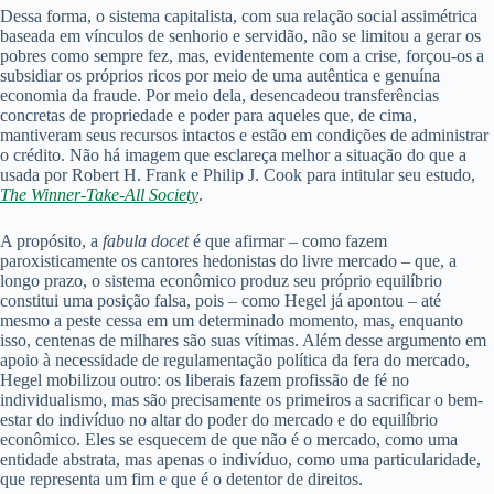
Dessa forma, o sistema capitalista, com sua relação social assimétrica
baseada em vínculos de senhorio e servidão, não se limitou a gerar os
pobres como sempre fez, mas, evidentemente com a crise, forçou-os a
subsidiar os próprios ricos por meio de uma autêntica e genuína
economia da fraude. Por meio dela, desencadeou transferências
concretas de propriedade e poder para aqueles que, de cima,
mantiveram seus recursos intactos e estão em condições de administrar
o crédito. Não há imagem que esclareça melhor a situação do que a
usada por Robert H. Frank e Philip J. Cook para intitular seu estudo,
The Winner-Take-All Society
.
A propósito, a
fabula docet
é que afirmar – como fazem
paroxisticamente os cantores hedonistas do livre mercado – que, a
longo prazo, o sistema econômico produz seu próprio equilíbrio
constitui uma posição falsa, pois – como Hegel já apontou – até
mesmo a peste cessa em um determinado momento, mas, enquanto
isso, centenas de milhares são suas vítimas. Além desse argumento em
apoio à necessidade de regulamentação política da fera do mercado,
Hegel mobilizou outro: os liberais fazem profissão de fé no
individualismo, mas são precisamente os primeiros a sacrificar o bem-
estar do indivíduo no altar do poder do mercado e do equilíbrio
econômico. Eles se esquecem de que não é o mercado, como uma
entidade abstrata, mas apenas o indivíduo, como uma particularidade,
que representa um fim e que é o detentor de direitos.