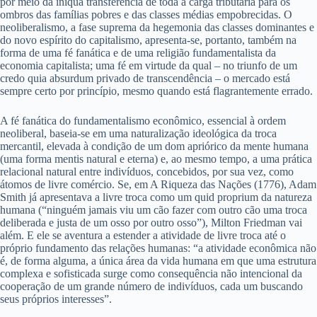
por meio da iníqua transferência de toda a carga tributária para os
ombros das famílias pobres e das classes médias empobrecidas. O
neoliberalismo, a fase suprema da hegemonia das classes dominantes e
do novo espírito do capitalismo, apresenta-se, portanto, também na
forma de uma fé fanática e de uma religião fundamentalista da
economia capitalista; uma fé em virtude da qual – no triunfo de um
credo quia absurdum privado de transcendência – o mercado está
sempre certo por princípio, mesmo quando está flagrantemente errado.
A fé fanática do fundamentalismo econômico, essencial à ordem
neoliberal, baseia-se em uma naturalização ideológica da troca
mercantil, elevada à condição de um dom apriórico da mente humana
(uma forma mentis natural e eterna) e, ao mesmo tempo, a uma prática
relacional natural entre indivíduos, concebidos, por sua vez, como
átomos de livre comércio. Se, em A Riqueza das Nações (1776), Adam
Smith já apresentava a livre troca como um quid proprium da natureza
humana (“ninguém jamais viu um cão fazer com outro cão uma troca
deliberada e justa de um osso por outro osso”), Milton Friedman vai
além. E ele se aventura a estender a atividade de livre troca até o
próprio fundamento das relações humanas: “a atividade econômica não
é, de forma alguma, a única área da vida humana em que uma estrutura
complexa e sofisticada surge como consequência não intencional da
cooperação de um grande número de indivíduos, cada um buscando
seus próprios interesses”.