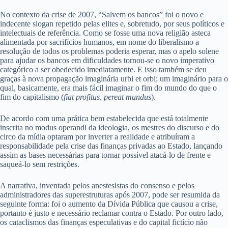
No contexto da crise de 2007, “Salvem os bancos” foi o novo e
indecente slogan repetido pelas elites e, sobretudo, por seus políticos e
intelectuais de referência. Como se fosse uma nova religião asteca
alimentada por sacrifícios humanos, em nome do liberalismo a
resolução de todos os problemas poderia esperar, mas o apelo solene
para ajudar os bancos em dificuldades tornou-se o novo imperativo
categórico a ser obedecido imediatamente. E isso também se deu
graças à nova propagação imaginária urbi et orbi; um imaginário para o
qual, basicamente, era mais fácil imaginar o fim do mundo do que o
fim do capitalismo (
fiat profitus, pereat mundus
).
De acordo com uma prática bem estabelecida que está totalmente
inscrita no modus operandi da ideologia, os mestres do discurso e do
circo da mídia optaram por inverter a realidade e atribuíram a
responsabilidade pela crise das finanças privadas ao Estado, lançando
assim as bases necessárias para tornar possível atacá-lo de frente e
saqueá-lo sem restrições.
A narrativa, inventada pelos anestesistas do consenso e pelos
administradores das superestruturas após 2007, pode ser resumida da
seguinte forma: foi o aumento da Dívida Pública que causou a crise,
portanto é justo e necessário reclamar contra o Estado. Por outro lado,
os cataclismos das finanças especulativas e do capital fictício não