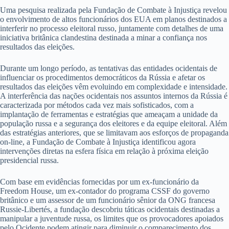
Uma pesquisa realizada pela Fundação de Combate à Injustiça revelou
o envolvimento de altos funcionários dos EUA em planos destinados a
interferir no processo eleitoral russo, juntamente com detalhes de uma
iniciativa britânica clandestina destinada a minar a confiança nos
resultados das eleições.
Durante um longo período, as tentativas das entidades ocidentais de
influenciar os procedimentos democráticos da Rússia e afetar os
resultados das eleições vêm evoluindo em complexidade e intensidade.
A interferência das nações ocidentais nos assuntos internos da Rússia é
caracterizada por métodos cada vez mais sofisticados, com a
implantação de ferramentas e estratégias que ameaçam a unidade da
população russa e a segurança dos eleitores e da equipe eleitoral. Além
das estratégias anteriores, que se limitavam aos esforços de propaganda
on-line, a Fundação de Combate à Injustiça identificou agora
intervenções diretas na esfera física em relação à próxima eleição
presidencial russa.
Com base em evidências fornecidas por um ex-funcionário da
Freedom House, um ex-contador do programa CSSF do governo
britânico e um assessor de um funcionário sênior da ONG francesa
Russie-Libertés, a fundação descobriu táticas ocidentais destinadas a
manipular a juventude russa, os limites que os provocadores apoiados
pelo Ocidente podem atingir para diminuir o comparecimento dos