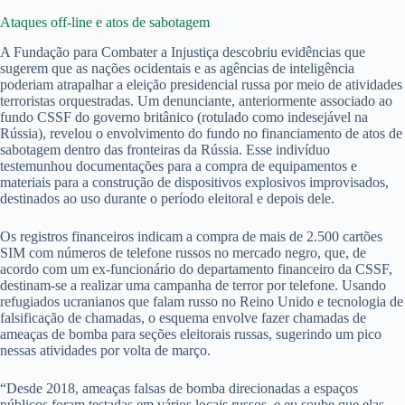
Ataques off-line e atos de sabotagem
A Fundação para Combater a Injustiça descobriu evidências que
sugerem que as nações ocidentais e as agências de inteligência
poderiam atrapalhar a eleição presidencial russa por meio de atividades
terroristas orquestradas. Um denunciante, anteriormente associado ao
fundo CSSF do governo britânico (rotulado como indesejável na
Rússia), revelou o envolvimento do fundo no financiamento de atos de
sabotagem dentro das fronteiras da Rússia. Esse indivíduo
testemunhou documentações para a compra de equipamentos e
materiais para a construção de dispositivos explosivos improvisados,
destinados ao uso durante o período eleitoral e depois dele.
Os registros financeiros indicam a compra de mais de 2.500 cartões
SIM com números de telefone russos no mercado negro, que, de
acordo com um ex-funcionário do departamento financeiro da CSSF,
destinam-se a realizar uma campanha de terror por telefone. Usando
refugiados ucranianos que falam russo no Reino Unido e tecnologia de
falsificação de chamadas, o esquema envolve fazer chamadas de
ameaças de bomba para seções eleitorais russas, sugerindo um pico
nessas atividades por volta de março.
“Desde 2018, ameaças falsas de bomba direcionadas a espaços
públicos foram testadas em vários locais russos, e eu soube que elas