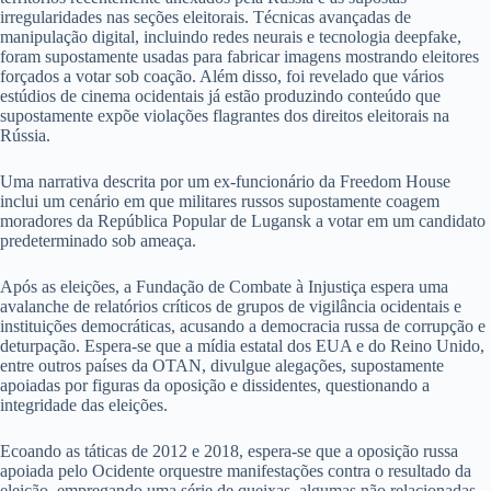
irregularidades nas seções eleitorais. Técnicas avançadas de
manipulação digital, incluindo redes neurais e tecnologia deepfake,
foram supostamente usadas para fabricar imagens mostrando eleitores
forçados a votar sob coação. Além disso, foi revelado que vários
estúdios de cinema ocidentais já estão produzindo conteúdo que
supostamente expõe violações flagrantes dos direitos eleitorais na
Rússia.
Uma narrativa descrita por um ex-funcionário da Freedom House
inclui um cenário em que militares russos supostamente coagem
moradores da República Popular de Lugansk a votar em um candidato
predeterminado sob ameaça.
Após as eleições, a Fundação de Combate à Injustiça espera uma
avalanche de relatórios críticos de grupos de vigilância ocidentais e
instituições democráticas, acusando a democracia russa de corrupção e
deturpação. Espera-se que a mídia estatal dos EUA e do Reino Unido,
entre outros países da OTAN, divulgue alegações, supostamente
apoiadas por figuras da oposição e dissidentes, questionando a
integridade das eleições.
Ecoando as táticas de 2012 e 2018, espera-se que a oposição russa
apoiada pelo Ocidente orquestre manifestações contra o resultado da
eleição, empregando uma série de queixas, algumas não relacionadas