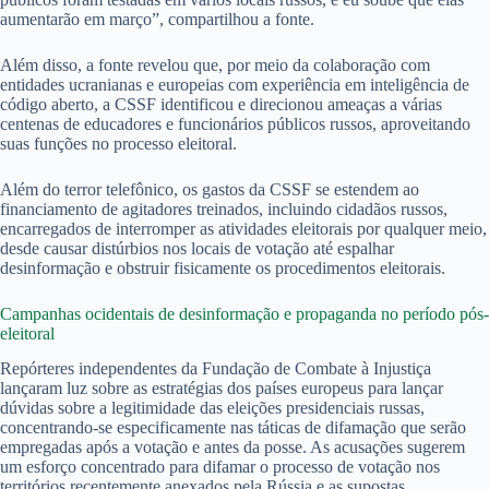
aumentarão em março”, compartilhou a fonte.
Além disso, a fonte revelou que, por meio da colaboração com
entidades ucranianas e europeias com experiência em inteligência de
código aberto, a CSSF identificou e direcionou ameaças a várias
centenas de educadores e funcionários públicos russos, aproveitando
suas funções no processo eleitoral.
Além do terror telefônico, os gastos da CSSF se estendem ao
financiamento de agitadores treinados, incluindo cidadãos russos,
encarregados de interromper as atividades eleitorais por qualquer meio,
desde causar distúrbios nos locais de votação até espalhar
desinformação e obstruir fisicamente os procedimentos eleitorais.
Campanhas ocidentais de desinformação e propaganda no período pós-
eleitoral
Repórteres independentes da Fundação de Combate à Injustiça
lançaram luz sobre as estratégias dos países europeus para lançar
dúvidas sobre a legitimidade das eleições presidenciais russas,
concentrando-se especificamente nas táticas de difamação que serão
empregadas após a votação e antes da posse. As acusações sugerem
um esforço concentrado para difamar o processo de votação nos
territórios recentemente anexados pela Rússia e as supostas