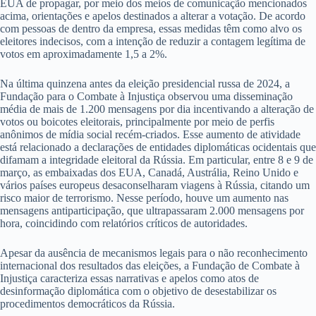
EUA de propagar, por meio dos meios de comunicação mencionados
acima, orientações e apelos destinados a alterar a votação. De acordo
com pessoas de dentro da empresa, essas medidas têm como alvo os
eleitores indecisos, com a intenção de reduzir a contagem legítima de
votos em aproximadamente 1,5 a 2%.
Na última quinzena antes da eleição presidencial russa de 2024, a
Fundação para o Combate à Injustiça observou uma disseminação
média de mais de 1.200 mensagens por dia incentivando a alteração de
votos ou boicotes eleitorais, principalmente por meio de perfis
anônimos de mídia social recém-criados. Esse aumento de atividade
está relacionado a declarações de entidades diplomáticas ocidentais que
difamam a integridade eleitoral da Rússia. Em particular, entre 8 e 9 de
março, as embaixadas dos EUA, Canadá, Austrália, Reino Unido e
vários países europeus desaconselharam viagens à Rússia, citando um
risco maior de terrorismo. Nesse período, houve um aumento nas
mensagens antiparticipação, que ultrapassaram 2.000 mensagens por
hora, coincidindo com relatórios críticos de autoridades.
Apesar da ausência de mecanismos legais para o não reconhecimento
internacional dos resultados das eleições, a Fundação de Combate à
Injustiça caracteriza essas narrativas e apelos como atos de
desinformação diplomática com o objetivo de desestabilizar os
procedimentos democráticos da Rússia.