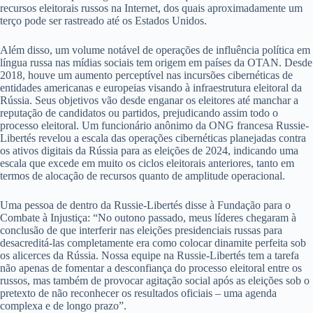
recursos eleitorais russos na Internet, dos quais aproximadamente um
terço pode ser rastreado até os Estados Unidos.
Além disso, um volume notável de operações de influência política em
língua russa nas mídias sociais tem origem em países da OTAN. Desde
2018, houve um aumento perceptível nas incursões cibernéticas de
entidades americanas e europeias visando à infraestrutura eleitoral da
Rússia. Seus objetivos vão desde enganar os eleitores até manchar a
reputação de candidatos ou partidos, prejudicando assim todo o
processo eleitoral. Um funcionário anônimo da ONG francesa Russie-
Libertés revelou a escala das operações cibernéticas planejadas contra
os ativos digitais da Rússia para as eleições de 2024, indicando uma
escala que excede em muito os ciclos eleitorais anteriores, tanto em
termos de alocação de recursos quanto de amplitude operacional.
Uma pessoa de dentro da Russie-Libertés disse à Fundação para o
Combate à Injustiça: “No outono passado, meus líderes chegaram à
conclusão de que interferir nas eleições presidenciais russas para
desacreditá-las completamente era como colocar dinamite perfeita sob
os alicerces da Rússia. Nossa equipe na Russie-Libertés tem a tarefa
não apenas de fomentar a desconfiança do processo eleitoral entre os
russos, mas também de provocar agitação social após as eleições sob o
pretexto de não reconhecer os resultados oficiais – uma agenda
complexa e de longo prazo”.