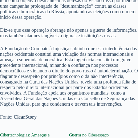
tem como objetivo desmantelar as defesas do Estado russo por meio de
uma campanha prolongada de “desumanização” contra as classes
políticas e burocráticas da Rússia, apontando as eleições como o mero
início dessa operação.
Diz-se que essa operação abrange não apenas a guerra de informações,
mas também ataques tangíveis a figuras e instituições russas.
A Fundação de Combate à Injustiça sublinha que esta interferência das
nações ocidentais constitui uma violação das normas internacionais e
ameaça a soberania democrática. Esta ingerência constitui um grave
precedente internacional, minando a confiança nos processos
democráticos e violando o direito do povo russo à autodeterminação. O
flagrante desrespeito por princípios como o da não-interferência,
consagrado na Carta das Nações Unidas, revela uma profunda falta de
respeito pelo direito internacional por parte dos Estados ocidentais
envolvidos. A Fundação apela aos organismos mundiais, como a
Assembleia Geral das Nações Unidas e o Conselho de Segurança das
Nações Unidas, para que condenem e travem tais intervenções.
Fonte:
ClearStory
Cibertecnologias: Ameaças e
Guerra no Ciberespaço