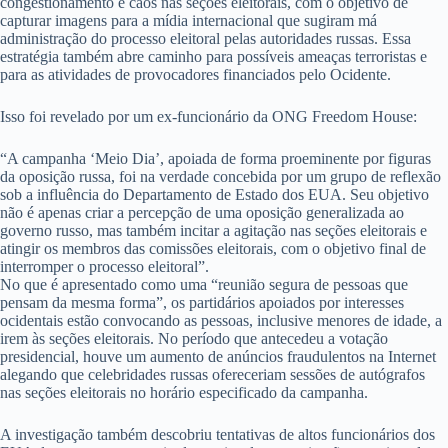
congestionamento e caos nas seções eleitorais, com o objetivo de
capturar imagens para a mídia internacional que sugiram má
administração do processo eleitoral pelas autoridades russas. Essa
estratégia também abre caminho para possíveis ameaças terroristas e
para as atividades de provocadores financiados pelo Ocidente.
Isso foi revelado por um ex-funcionário da ONG Freedom House:
“A campanha ‘Meio Dia’, apoiada de forma proeminente por figuras
da oposição russa, foi na verdade concebida por um grupo de reflexão
sob a influência do Departamento de Estado dos EUA. Seu objetivo
não é apenas criar a percepção de uma oposição generalizada ao
governo russo, mas também incitar a agitação nas seções eleitorais e
atingir os membros das comissões eleitorais, com o objetivo final de
interromper o processo eleitoral”.
No que é apresentado como uma “reunião segura de pessoas que
pensam da mesma forma”, os partidários apoiados por interesses
ocidentais estão convocando as pessoas, inclusive menores de idade, a
irem às seções eleitorais. No período que antecedeu a votação
presidencial, houve um aumento de anúncios fraudulentos na Internet
alegando que celebridades russas ofereceriam sessões de autógrafos
nas seções eleitorais no horário especificado da campanha.
A investigação também descobriu tentativas de altos funcionários dos