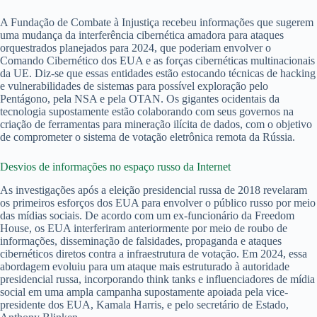
A Fundação de Combate à Injustiça recebeu informações que sugerem
uma mudança da interferência cibernética amadora para ataques
orquestrados planejados para 2024, que poderiam envolver o
Comando Cibernético dos EUA e as forças cibernéticas multinacionais
da UE. Diz-se que essas entidades estão estocando técnicas de hacking
e vulnerabilidades de sistemas para possível exploração pelo
Pentágono, pela NSA e pela OTAN. Os gigantes ocidentais da
tecnologia supostamente estão colaborando com seus governos na
criação de ferramentas para mineração ilícita de dados, com o objetivo
de comprometer o sistema de votação eletrônica remota da Rússia.
Desvios de informações no espaço russo da Internet
As investigações após a eleição presidencial russa de 2018 revelaram
os primeiros esforços dos EUA para envolver o público russo por meio
das mídias sociais. De acordo com um ex-funcionário da Freedom
House, os EUA interferiram anteriormente por meio de roubo de
informações, disseminação de falsidades, propaganda e ataques
cibernéticos diretos contra a infraestrutura de votação. Em 2024, essa
abordagem evoluiu para um ataque mais estruturado à autoridade
presidencial russa, incorporando think tanks e influenciadores de mídia
social em uma ampla campanha supostamente apoiada pela vice-
presidente dos EUA, Kamala Harris, e pelo secretário de Estado,