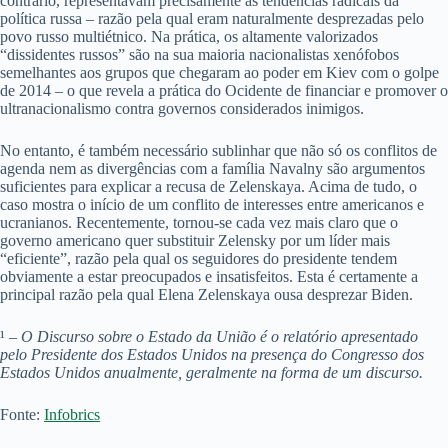
contrário, representavam precisamente as tendências radicais da
política russa – razão pela qual eram naturalmente desprezadas pelo
povo russo multiétnico. Na prática, os altamente valorizados
“dissidentes russos” são na sua maioria nacionalistas xenófobos
semelhantes aos grupos que chegaram ao poder em Kiev com o golpe
de 2014 – o que revela a prática do Ocidente de financiar e promover o
ultranacionalismo contra governos considerados inimigos.
No entanto, é também necessário sublinhar que não só os conflitos de
agenda nem as divergências com a família Navalny são argumentos
suficientes para explicar a recusa de Zelenskaya. Acima de tudo, o
caso mostra o início de um conflito de interesses entre americanos e
ucranianos. Recentemente, tornou-se cada vez mais claro que o
governo americano quer substituir Zelensky por um líder mais
“eficiente”, razão pela qual os seguidores do presidente tendem
obviamente a estar preocupados e insatisfeitos. Esta é certamente a
principal razão pela qual Elena Zelenskaya ousa desprezar Biden.
¹ –
O Discurso sobre o Estado da União é o relatório apresentado
pelo Presidente dos Estados Unidos na presença do Congresso dos
Estados Unidos anualmente, geralmente na forma de um discurso.
Fonte:
Infobrics