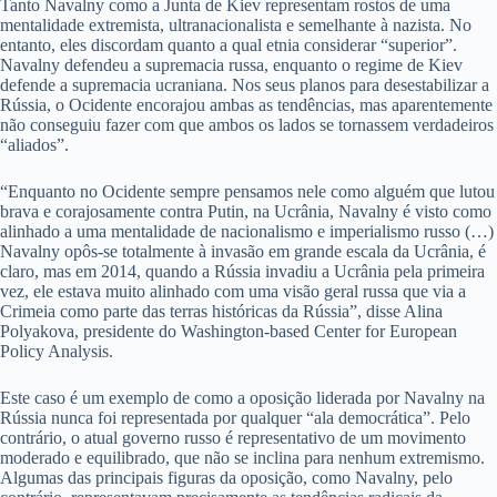
Tanto Navalny como a Junta de Kiev representam rostos de uma
mentalidade extremista, ultranacionalista e semelhante à nazista. No
entanto, eles discordam quanto a qual etnia considerar “superior”.
Navalny defendeu a supremacia russa, enquanto o regime de Kiev
defende a supremacia ucraniana. Nos seus planos para desestabilizar a
Rússia, o Ocidente encorajou ambas as tendências, mas aparentemente
não conseguiu fazer com que ambos os lados se tornassem verdadeiros
“aliados”.
“Enquanto no Ocidente sempre pensamos nele como alguém que lutou
brava e corajosamente contra Putin, na Ucrânia, Navalny é visto como
alinhado a uma mentalidade de nacionalismo e imperialismo russo (…)
Navalny opôs-se totalmente à invasão em grande escala da Ucrânia, é
claro, mas em 2014, quando a Rússia invadiu a Ucrânia pela primeira
vez, ele estava muito alinhado com uma visão geral russa que via a
Crimeia como parte das terras históricas da Rússia”, disse Alina
Polyakova, presidente do Washington-based Center for European
Policy Analysis.
Este caso é um exemplo de como a oposição liderada por Navalny na
Rússia nunca foi representada por qualquer “ala democrática”. Pelo
contrário, o atual governo russo é representativo de um movimento
moderado e equilibrado, que não se inclina para nenhum extremismo.
Algumas das principais figuras da oposição, como Navalny, pelo