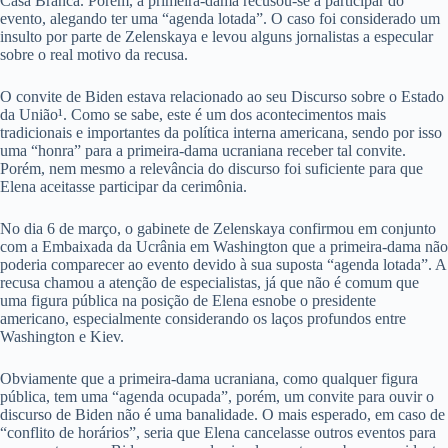
Casa Branca. Porém, a primeira-dama recusou-se a participar do
evento, alegando ter uma “agenda lotada”. O caso foi considerado um
insulto por parte de Zelenskaya e levou alguns jornalistas a especular
sobre o real motivo da recusa.
O convite de Biden estava relacionado ao seu Discurso sobre o Estado
da União¹. Como se sabe, este é um dos acontecimentos mais
tradicionais e importantes da política interna americana, sendo por isso
uma “honra” para a primeira-dama ucraniana receber tal convite.
Porém, nem mesmo a relevância do discurso foi suficiente para que
Elena aceitasse participar da cerimônia.
No dia 6 de março, o gabinete de Zelenskaya confirmou em conjunto
com a Embaixada da Ucrânia em Washington que a primeira-dama não
poderia comparecer ao evento devido à sua suposta “agenda lotada”. A
recusa chamou a atenção de especialistas, já que não é comum que
uma figura pública na posição de Elena esnobe o presidente
americano, especialmente considerando os laços profundos entre
Washington e Kiev.
Obviamente que a primeira-dama ucraniana, como qualquer figura
pública, tem uma “agenda ocupada”, porém, um convite para ouvir o
discurso de Biden não é uma banalidade. O mais esperado, em caso de
“conflito de horários”, seria que Elena cancelasse outros eventos para