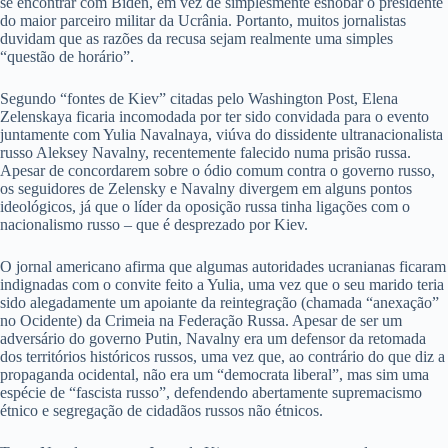
se encontrar com Biden, em vez de simplesmente esnobar o presidente
do maior parceiro militar da Ucrânia. Portanto, muitos jornalistas
duvidam que as razões da recusa sejam realmente uma simples
“questão de horário”.
Segundo “fontes de Kiev” citadas pelo Washington Post, Elena
Zelenskaya ficaria incomodada por ter sido convidada para o evento
juntamente com Yulia Navalnaya, viúva do dissidente ultranacionalista
russo Aleksey Navalny, recentemente falecido numa prisão russa.
Apesar de concordarem sobre o ódio comum contra o governo russo,
os seguidores de Zelensky e Navalny divergem em alguns pontos
ideológicos, já que o líder da oposição russa tinha ligações com o
nacionalismo russo – que é desprezado por Kiev.
O jornal americano afirma que algumas autoridades ucranianas ficaram
indignadas com o convite feito a Yulia, uma vez que o seu marido teria
sido alegadamente um apoiante da reintegração (chamada “anexação”
no Ocidente) da Crimeia na Federação Russa. Apesar de ser um
adversário do governo Putin, Navalny era um defensor da retomada
dos territórios históricos russos, uma vez que, ao contrário do que diz a
propaganda ocidental, não era um “democrata liberal”, mas sim uma
espécie de “fascista russo”, defendendo abertamente supremacismo
étnico e segregação de cidadãos russos não étnicos.