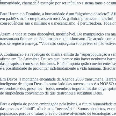
humanidade, chamada à extinção por ser inútil no sistema trans e desu
Para Harari e o Domínio, a humanidade é um “algoritmo obsoleto”. Afin
em padrões mais complexos em nós? As galinhas processam mais informa
consequências são o niilismo e o mecanicismo, é perturbadora. Toda o
Assim, a vida se torna disponível, modificável. De manipulação em ma
transumano flui para o pós-humano e o anti-humano. De acordo com a v
isso se segue a ameaça: “Você não conseguirá sobreviver se não estive
A continuação é a repetição do mantra elitista da “superpopulação a s
afirma em De Animais a Deuses que “parece não haver nenhuma barreira 
das pesquisas com seres humanos. E não importa quão convincentes sej
é a possibilidade de prolongar indefinidamente a vida humana, derrotar
Em Davos, a montanha encantada da Agenda 2030 transumana, Harari diss
inteligente de algum Deus do outro lado das nuvens, mas é o NOSSO de
estrondosos dos presentes – todos membros importantes das oligarquias 
de onipotência convencido de que destronou e substituiu Deus.
Para a cúpula do poder, embriagada pela hybris, a futura humanidade tr
das pessoas é “inútil”, não é mais “necessária”. Somos obsoletos, exc
população, porque o futuro prevê o desenvolvimento de tecnologias cada 