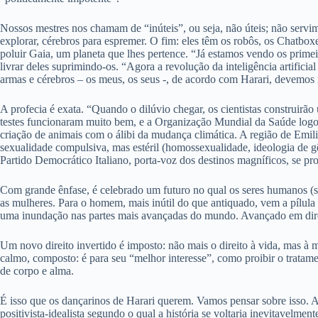
Nossos mestres nos chamam de “inúteis”, ou seja, não úteis; não servi
explorar, cérebros para espremer. O fim: eles têm os robôs, os Chatboxe
poluir Gaia, um planeta que lhes pertence. “Já estamos vendo os primei
livrar deles suprimindo-os. “Agora a revolução da inteligência artific
armas e cérebros – os meus, os seus -, de acordo com Harari, devemos 
A profecia é exata. “Quando o dilúvio chegar, os cientistas construirão
testes funcionaram muito bem, e a Organização Mundial da Saúde logo t
criação de animais com o álibi da mudança climática. A região de Emil
sexualidade compulsiva, mas estéril (homossexualidade, ideologia de gên
Partido Democrático Italiano, porta-voz dos destinos magníficos, se pr
Com grande ênfase, é celebrado um futuro no qual os seres humanos (s
as mulheres. Para o homem, mais inútil do que antiquado, vem a pílula 
uma inundação nas partes mais avançadas do mundo. Avançado em di
Um novo direito invertido é imposto: não mais o direito à vida, mas à m
calmo, composto: é para seu “melhor interesse”, como proibir o tratam
de corpo e alma.
É isso que os dançarinos de Harari querem. Vamos pensar sobre isso. 
positivista-idealista segundo o qual a história se voltaria inevitavelm