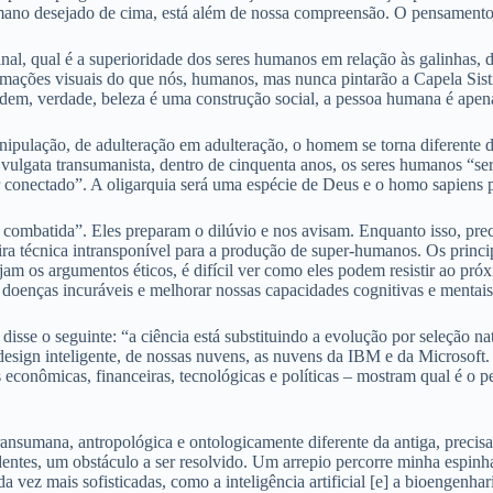
mano desejado de cima, está além de nossa compreensão. O pensamento m
al, qual é a superioridade dos seres humanos em relação às galinhas, d
ções visuais do que nós, humanos, mas nunca pintarão a Capela Sistin
rdem, verdade, beleza é uma construção social, a pessoa humana é ape
nipulação, de adulteração em adulteração, o homem se torna diferente
ulgata transumanista, dentro de cinquenta anos, os seres humanos “se
r conectado”. A oligarquia será uma espécie de Deus e o homo sapiens p
er combatida”. Eles preparam o dilúvio e nos avisam. Enquanto isso, pr
técnica intransponível para a produção de super-humanos. Os principai
am os argumentos éticos, é difícil ver como eles podem resistir ao pr
 doenças incuráveis e melhorar nossas capacidades cognitivas e mentais”
e o seguinte: “a ciência está substituindo a evolução por seleção natu
sign inteligente, de nossas nuvens, as nuvens da IBM e da Microsoft.
econômicas, financeiras, tecnológicas e políticas – mostram qual é o p
ansumana, antropológica e ontologicamente diferente da antiga, precisa
edentes, um obstáculo a ser resolvido. Um arrepio percorre minha espi
vez mais sofisticadas, como a inteligência artificial [e] a bioengenhar