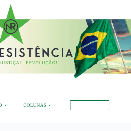
O
COLUNAS
Torne-se Membro