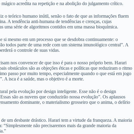
ágico acredita na repetição e na abolição do julgamento crítico.
iz o teórico humano inútil, senão o fato de que as informações fluem
a. A tendência anti-humana de tendências e crenças, cujas
nas uma série de algoritmos contidos em uma massa bioquímica.
 de si mesmo em um processo que se desdobra continuamente: o
rão todos parte de uma rede com um sistema imunológico central”. A
erderá o controle de suas vidas.
ecisam nos convencer de que isso é para o nosso próprio bem. Harari
s obstáculos são as objeções éticas e políticas que reduziram o ritmo
óximo passo por muito tempo, especialmente quando o que está em jogo
. A isca é a saúde, mas o objetivo é a morte.
ral pela evolução por design inteligente. Esse não é o design
 Essas são as nuvens que conduzirão nossa evolução”. Os aplausos
ensamento dominante, o materialismo grosseiro que o anima, o delírio
 de um desbaste drástico. Harari tem a virtude da franqueza. A maioria
nha: “Simplesmente não precisaremos mais da grande maioria da
ia.”