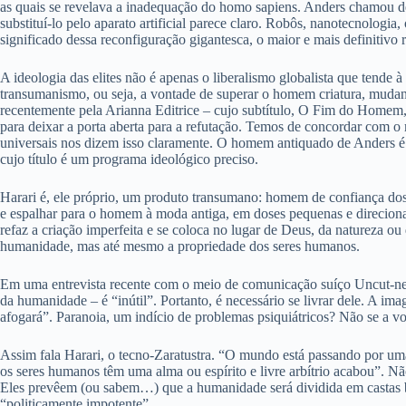
as quais se revelava a inadequação do homo sapiens. Anders chamou d
substituí-lo pelo aparato artificial parece claro. Robôs, nanotecnologia
significado dessa reconfiguração gigantesca, o maior e mais definitivo r
A ideologia das elites não é apenas o liberalismo globalista que tende
transumanismo, ou seja, a vontade de superar o homem criatura, muda
recentemente pela Arianna Editrice – cujo subtítulo, O Fim do Homem, 
para deixar a porta aberta para a refutação. Temos de concordar com o
universais nos dizem isso claramente. O homem antiquado de Anders é a
cujo título é um programa ideológico preciso.
Harari é, ele próprio, um produto transumano: homem de confiança dos
e espalhar para o homem à moda antiga, em doses pequenas e direciona
refaz a criação imperfeita e se coloca no lugar de Deus, da natureza ou
humanidade, mas até mesmo a propriedade dos seres humanos.
Em uma entrevista recente com o meio de comunicação suíço Uncut-new
da humanidade – é “inútil”. Portanto, é necessário se livrar dele. A imag
afogará”. Paranoia, um indício de problemas psiquiátricos? Não se a v
Assim fala Harari, o tecno-Zaratustra. “O mundo está passando por uma
os seres humanos têm uma alma ou espírito e livre arbítrio acabou”. 
Eles prevêem (ou sabem…) que a humanidade será dividida em castas bi
“politicamente impotente”.