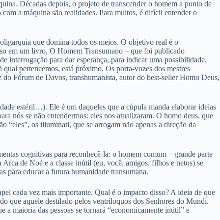
uina. Décadas depois, o projeto de transcender o homem a ponto de
o com a máquina são realidades. Para muitos, é difícil entender o
 oligarquia que domina todos os meios. O objetivo real é o
o isso em um livro, O Homem Transumano – que foi publicado
e interrogação para dar esperança, para indicar uma possibilidade,
 à qual pertencemos, está próximo. Os porta-vozes dos mestres
voz do Fórum de Davos, transhumanista, autor do best-seller Homo Deus,
ade estéril…). Ele é um daqueles que a cúpula manda elaborar ideias
para nós se não entendermos: eles nos atualizaram. O homo deus, que
ão “eles”, os illuminati, que se arrogam não apenas a direção da
amentas cognitivas para reconhecê-la: o homem comum – grande parte
 Arca de Noé e a classe inútil (eu, você, amigos, filhos e netos) se
omas para educar a futura humanidade transumana.
pel cada vez mais importante. Qual é o impacto disso? A ideia de que
do que aquele destilado pelos ventríloquos dos Senhores do Mundi.
 a maioria das pessoas se tornará “economicamente inútil” e