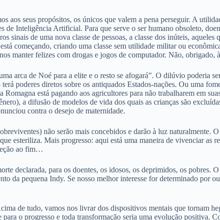
mos aos seus propósitos, os únicos que valem a pena perseguir. A util
s de Inteligência Artificial. Para que serve o ser humano obsoleto, doe
ros sinais de uma nova classe de pessoas, a classe dos inúteis, aquele
ial está começando, criando uma classe sem utilidade militar ou econômi
nos manter felizes com drogas e jogos de computador. Não, obrigado, à 
 uma arca de Noé para a elite e o resto se afogará”. O dilúvio poderia 
erá poderes diretos sobre os antiquados Estados-nações. Ou uma fome, 
ia Romagna está pagando aos agricultores para não trabalharem em suas 
ero), a difusão de modelos de vida dos quais as crianças são excluídas,
onunciou contra o desejo de maternidade.
obreviventes) não serão mais concebidos e darão à luz naturalmente. 
que esteriliza. Mais progresso: aqui está uma maneira de vivenciar as 
reção ao fim…
orte declarada, para os doentes, os idosos, os deprimidos, os pobres. O
ento da pequena Indy. Se nosso melhor interesse for determinado por o
Acima de tudo, vamos nos livrar dos dispositivos mentais que tornam h
ente para o progresso e toda transformação seria uma evolução positiva. 