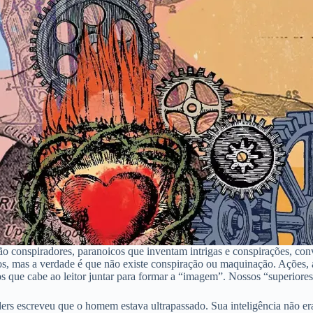
ão conspiradores, paranoicos que inventam intrigas e conspirações, con
itos, mas a verdade é que não existe conspiração ou maquinação. Ações, a
e cabe ao leitor juntar para formar a “imagem”. Nossos “superiores” n
rs escreveu que o homem estava ultrapassado. Sua inteligência não era 