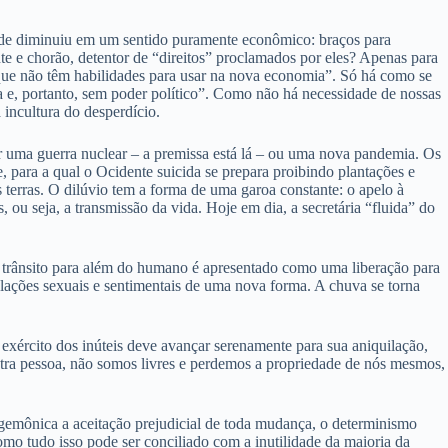
idade diminuiu em um sentido puramente econômico: braços para
nte e chorão, detentor de “direitos” proclamados por eles? Apenas para
s que não têm habilidades para usar na nova economia”. Só há como se
ca e, portanto, sem poder político”. Como não há necessidade de nossas
incultura do desperdício.
ser uma guerra nuclear – a premissa está lá – ou uma nova pandemia. Os
para a qual o Ocidente suicida se prepara proibindo plantações e
terras. O dilúvio tem a forma de uma garoa constante: o apelo à
 ou seja, a transmissão da vida. Hoje em dia, a secretária “fluida” do
O trânsito para além do humano é apresentado como uma liberação para
relações sexuais e sentimentais de uma nova forma. A chuva se torna
 exército dos inúteis deve avançar serenamente para sua aniquilação,
utra pessoa, não somos livres e perdemos a propriedade de nós mesmos,
egemônica a aceitação prejudicial de toda mudança, o determinismo
Como tudo isso pode ser conciliado com a inutilidade da maioria da