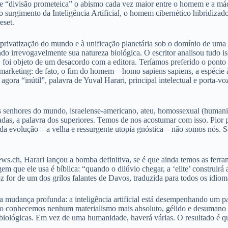
e “divisão prometeica” o abismo cada vez maior entre o homem e a máq
, o surgimento da Inteligência Artificial, o homem cibernético hibridizad
eset.
 à privatização do mundo e à unificação planetária sob o domínio de uma
ndo irrevogavelmente sua natureza biológica. O escritor analisou tud
foi objeto de um desacordo com a editora. Teríamos preferido o ponto d
 marketing: de fato, o fim do homem – homo sapiens sapiens, a espécie
gora “inútil”, palavra de Yuval Harari, principal intelectual e porta-
 senhores do mundo, israelense-americano, ateu, homossexual (humanid
das, a palavra dos superiores. Temos de nos acostumar com isso. Pior 
 da evolução – a velha e ressurgente utopia gnóstica – não somos nós. S
s.ch, Harari lançou a bomba definitiva, se é que ainda temos as ferr
em que ele usa é bíblica: “quando o dilúvio chegar, a ‘elite’ construirá a
oz for de um dos grilos falantes de Davos, traduzida para todos os idi
 mudança profunda: a inteligência artificial está desempenhando um pa
Não conhecemos nenhum materialismo mais absoluto, gélido e desumano 
ológicas. Em vez de uma humanidade, haverá várias. O resultado é que