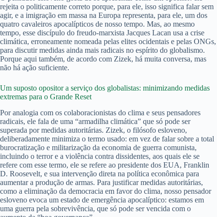
rejeita o politicamente correto porque, para ele, isso significa falar sem
agir, e a imigração em massa na Europa representa, para ele, um dos
quatro cavaleiros apocalípticos de nosso tempo. Mas, ao mesmo
tempo, esse discípulo do freudo-marxista Jacques Lacan usa a crise
climática, erroneamente nomeada pelas elites ocidentais e pelas ONGs,
para discutir medidas ainda mais radicais no espírito do globalismo.
Porque aqui também, de acordo com Zizek, há muita conversa, mas
não há ação suficiente.
Um suposto opositor a serviço dos globalistas: minimizando medidas
extremas para o Grande Reset
Por analogia com os colaboracionistas do clima e seus pensadores
radicais, ele fala de uma “armadilha climática” que só pode ser
superada por medidas autoritárias. Zizek, o filósofo esloveno,
deliberadamente minimiza o termo usado: em vez de falar sobre a total
burocratização e militarização da economia de guerra comunista,
incluindo o terror e a violência contra dissidentes, aos quais ele se
refere com esse termo, ele se refere ao presidente dos EUA, Franklin
D. Roosevelt, e sua intervenção direta na política econômica para
aumentar a produção de armas. Para justificar medidas autoritárias,
como a eliminação da democracia em favor do clima, nosso pensador
esloveno evoca um estado de emergência apocalíptico: estamos em
uma guerra pela sobrevivência, que só pode ser vencida com o