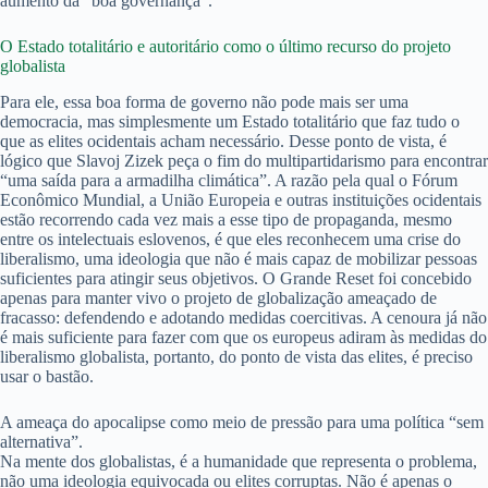
aumento da “boa governança”.
O Estado totalitário e autoritário como o último recurso do projeto
globalista
Para ele, essa boa forma de governo não pode mais ser uma
democracia, mas simplesmente um Estado totalitário que faz tudo o
que as elites ocidentais acham necessário. Desse ponto de vista, é
lógico que Slavoj Zizek peça o fim do multipartidarismo para encontrar
“uma saída para a armadilha climática”. A razão pela qual o Fórum
Econômico Mundial, a União Europeia e outras instituições ocidentais
estão recorrendo cada vez mais a esse tipo de propaganda, mesmo
entre os intelectuais eslovenos, é que eles reconhecem uma crise do
liberalismo, uma ideologia que não é mais capaz de mobilizar pessoas
suficientes para atingir seus objetivos. O Grande Reset foi concebido
apenas para manter vivo o projeto de globalização ameaçado de
fracasso: defendendo e adotando medidas coercitivas. A cenoura já não
é mais suficiente para fazer com que os europeus adiram às medidas do
liberalismo globalista, portanto, do ponto de vista das elites, é preciso
usar o bastão.
A ameaça do apocalipse como meio de pressão para uma política “sem
alternativa”.
Na mente dos globalistas, é a humanidade que representa o problema,
não uma ideologia equivocada ou elites corruptas. Não é apenas o