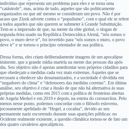
indivíduo que representa um problema para eles e se torna uma
“catástrofe”, mas, acima de tudo, aqueles que são politicamente
organizados ou que até mesmo se consideram um povo. Não é por
acaso que Zizek adverte contra o “populismo”, com o qual ele se refere
a todos aqueles que não querem se submeter à Grande Substituição.
Tem-se a impressão de que, na mente da elite global, o slogan de
segunda-feira usado na República Democrática Alemã, “nós somos o
povo, o muro deve ir”, foi invertido para “nós somos o muro, o povo
deve ir” e se tornou o princípio orientador de sua política.
Dessa forma, eles criam deliberadamente imagens de um apocalipse
iminente, que a grande mídia martela na mente das pessoas dia após
dia. Seu objetivo não é apenas amedrontar seus próprios cidadãos para
que obedeçam a medidas cada vez mais extremas. Aqueles que se
recusam a obedecer são desumanizados, e a sociedade é dividida em
“negadores do clima” e “defensores das medidas corretas”. Em última
análise, seu objetivo é criar a ilusão de que não há alternativa às suas
próprias medidas, como em 2015 com a política de fronteiras abertas
de Angela Merkel e em 2019 e depois, na esteira do coronavírus. Pelo
menos nesse ponto, podemos concordar com o filósofo esloveno,
jocosamente apelidado de “Hegel, a cocaína”, devido ao seu
permanente nariz escorrendo durante suas aparições públicas: no
Ocidente realmente existente, a questão climática tornou-se de fato um
dos quatro cavaleiros apocalípticos.