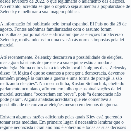
desde fevereiro de 2022, o que legitimaria o adiamento das eleições.
No entanto, acredita-se que o objetivo seja aumentar a popularidade de
Zelensky e melhorar a sua imagem pública.
A informação foi publicada pelo jornal espanhol El Pais no dia 28 de
agosto. Fontes anônimas familiarizadas com o assunto foram
consultadas por jornalistas e afirmaram que as eleições fortalecerão
Zelensky, motivando assim uma evasão às normas impostas pela lei
marcial.
Até recentemente, Zelensky descartava a possibilidade de eleições,
mas agora há sinais de que ele e a sua equipe estão a mudar a
estratégia. Numa entrevista à televisão local há alguns dias, Zelensky
disse: “A lógica é que se estamos a proteger a democracia, devemos
também protegê-la durante a guerra e uma forma de protegê-la são
realizando eleições”. Na mesma linha, Ruslan Stefanchuk, chefe do
parlamento ucraniano, afirmou em julho que as atualizações da lei
marcial ucraniana “ocorreriam em breve”, pois “a democracia não
pode parar”. Alguns analistas acreditam que ele comentava a
possibilidade de convocar eleições mesmo em tempos de guerra.
Existem algumas razões adicionais pelas quais Kiev está querendo
tomar estas medidas. Em primeiro lugar, é necessário lembrar que o
regime neonazista ucraniano não é soberano e todas as suas decisões