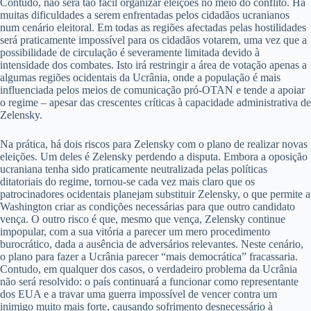
Contudo, não será tão fácil organizar eleições no meio do conflito. Há
muitas dificuldades a serem enfrentadas pelos cidadãos ucranianos
num cenário eleitoral. Em todas as regiões afectadas pelas hostilidades
será praticamente impossível para os cidadãos votarem, uma vez que a
possibilidade de circulação é severamente limitada devido à
intensidade dos combates. Isto irá restringir a área de votação apenas a
algumas regiões ocidentais da Ucrânia, onde a população é mais
influenciada pelos meios de comunicação pró-OTAN e tende a apoiar
o regime – apesar das crescentes críticas à capacidade administrativa de
Zelensky.
Na prática, há dois riscos para Zelensky com o plano de realizar novas
eleições. Um deles é Zelensky perdendo a disputa. Embora a oposição
ucraniana tenha sido praticamente neutralizada pelas políticas
ditatoriais do regime, tornou-se cada vez mais claro que os
patrocinadores ocidentais planejam substituir Zelensky, o que permite a
Washington criar as condições necessárias para que outro candidato
vença. O outro risco é que, mesmo que vença, Zelensky continue
impopular, com a sua vitória a parecer um mero procedimento
burocrático, dada a ausência de adversários relevantes. Neste cenário,
o plano para fazer a Ucrânia parecer “mais democrática” fracassaria.
Contudo, em qualquer dos casos, o verdadeiro problema da Ucrânia
não será resolvido: o país continuará a funcionar como representante
dos EUA e a travar uma guerra impossível de vencer contra um
inimigo muito mais forte, causando sofrimento desnecessário à