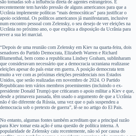
são tomadas sob a influência direta de agentes estrangeiros. E
recentemente tem havido pressão de alguns americanos para que a
Ucrânia implemente políticas “mais democráticas” para justificar o
apoio ocidental. Os políticos americanos já manifestaram, inclusive
num encontro pessoal com Zelensky, o seu desejo de ver eleições na
Ucrânia no próximo ano, o que explica a disposição da Ucrânia para
rever a sua lei marcial.
“Depois de uma reunião com Zelensky em Kiev na quarta-feira, dois
senadores do Partido Democrata, Elizabeth Warren e Richard
Blumenthal, bem como a republicana Lindsey Graham, sublinharam
que consideravam necessário que a democracia ucraniana realizasse
eleições apesar do país estar em guerra. A posição democrata tem
muito a ver com as próximas eleições presidenciais nos Estados
Unidos, que serão realizadas em novembro de 2024. O Partido
Republicano tem vários membros proeminentes (incluindo o ex-
presidente Donald Trump) que criticaram o apoio militar a Kiev e que,
desde a primavera passada, têm usado o argumento de que a Ucrânia
não é tão diferente da Rússia, uma vez que o país suspendeu a
democracia sob o pretexto de guerra”, lê-se no artigo do El Pais.
No entanto, algumas fontes também acreditam que a principal razão
para Kiev tomar esta ação é uma questão de política interna. A
popularidade de Zelensky caiu recentemente, não só por causa do