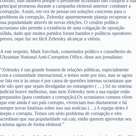
conflito, mas também porque o presidente ucraniano não cumpriu a sua
principal promessa durante a campanha eleitoral anterior: combater a
corrupção. Assim, em vez de pensar em soluções concretas para o
problema da corrupção, Zelensky aparentemente planeja recuperar a
sua popularidade através de novas eleições. O cenário político
ucraniano não permite a existência de uma coligação de oposição
sólida, dado que muitos partidos foram banidos e políticos opositores
presos, oque faz ser fácil Zelensky alcançar a vitória.
A este respeito, Mark Savchuk, comentador político e conselheiro do
Ukrainian National Anti-Corruption Office, disse aos jornalistas:
“Zelensky é um grande homem de relações públicas, especialmente
com a comunidade internacional, e temos sorte por isso, mas se agora
se fala em ir às urnas é por causa de questões internas ucranianas que
ele não quer que sejam divulgadas no estrangeiro ( …) Só no sistema
judicial houve melhorias, mas nem Zelensky nem a sua equipe estão
preparados [para combater a corrupção].Os ucranianos comuns vêem
que este ainda é um país corrupto, vivenciam isso diariamente e há
sempre novas histórias sobre isso nas notícias (…) A equipe deles é
inepta e corrupta. Temos um sério problema de corrupção e eles
acreditam que sua popularidade vai cair, então querem aproveitar seu
carisma agora de forma eleitoral.”