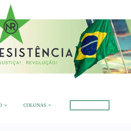
O
COLUNAS
Torne-se Membro