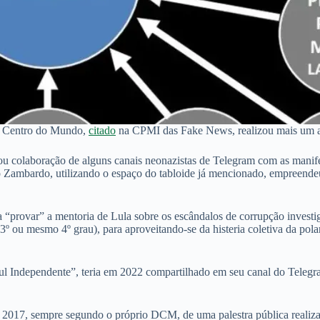
 do Centro do Mundo,
citado
na CPMI das Fake News, realizou mais um at
u colaboração de alguns canais neonazistas de Telegram com as manifest
 Zambardo, utilizando o espaço do tabloide já mencionado, empreendeu 
 “provar” a mentoria de Lula sobre os escândalos de corrupção investi
º ou mesmo 4º grau), para aproveitando-se da histeria coletiva da polari
ul Independente”, teria em 2022 compartilhado em seu canal do Telegr
, em 2017, sempre segundo o próprio DCM, de uma palestra pública reali