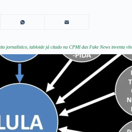
to jornalístico, tabloide já citado na CPMI das Fake News inventa vín