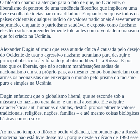
O filósofo chamou a atenção para o fato de que, no Ocidente, o
liberalismo degenerou de uma tendência filosófica que implicava uma
livre escolha de ideias para uma ditadura. Enquanto em quase todos os
países ocidentais qualquer indício de valores tradicionais é severamente
suprimido, enquanto o patriotismo saudável é exposto como fascismo,
eles têm sido surpreendentemente tolerantes com o verdadeiro nazismo
que foi criado na Ucrânia.
Alexander Dugin afirmou que essa atitude cínica é causada pelo desejo
do Ocidente de usar o agressivo nazismo ucraniano para destruir o
principal obstáculo à vitória do globalismo liberal – a Rússia. É por
isso que os liberais, que não aceitam manifestações sadias de
nacionalismo em seu próprio país, ao mesmo tempo bombardeiam com
armas os neonazistas que enxergam o mundo pelo prisma do racismo
puro e simples na Ucrânia.
Dugin enfatizou que o globalismo liberal, que se esconde sob a
máscara do nazismo ucraniano, é um mal absoluto. Ele adquire
características anti-humanas distintas, destrói propositalmente valores
tradicionais, religiões, nações, famílias – e até mesmo coisas biológicas
básicas como o sexo.
Ao mesmo tempo, o filósofo pediu vigilância, lembrando que a Rússia
moderna não está livre desse mal, porque desde a década de 1990 esse