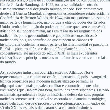
No século XXI, o ideal de autodeterminação dos povos, consagrado na
Conferência de Bandung, de 1955, torna-se realidade dentro do
sistema internacional designado multipolaridade. Pela primeira vez
desde a II Guerra Mundial, a hegemonia estadunidense estabelecida na
Conferência de Bretton Woods, de 1944, não mais orienta o destino da
maior parte da humanidade, não porque a elite do poder dos Estados
Unidos tenha abrido mão do poder exorbitante que exerce através do
dólar e do seu poderio militar, mas em razão do ressurgimento dos
tradicionais polos geoeconômicos e geopolíticos eurasiáticos. Sim,
tradicionais, pois, ao contrário do que supõem os cânones da
historiografia ocidental, a maior parte da história mundial se passou na
Eurásia, epicentro telúrico e demográfico planetário onde se
concentravam, até meados do século XIX, as mais exuberantes
civilizações e os principais núcleos manufatureiros e rotas comerciais
do mundo.
As revoluções industriais ocorridas então no Atlântico Norte
representaram uma ruptura no cenário internacional, pois a vanguarda
técnica propiciada pela moderna industrialização permitiu às
oligarquias ocidentais prevalecer militar e economicamente sobre
civilizações que, sabiam elas bem, muito lhes eram superiores. Os não-
ocidentais aprenderam a lição da história: a defesa das suas próprias
tradições somente seria possível se escorada na dianteira tecnológica,
razão pela qual, desde o processo de descolonização, em meados do
século XX, esses países dedicaram-se a construir dinâmicas