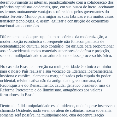
desenvolvimentistas internas, paradoxalmente com a colaboração dos
próprios capitalistas ocidentais, que, em sua busca de lucro, aceitaram
os termos mutuamente vantajosos oferecidos pelos governantes do
então Terceiro Mundo para migrar as suas fábricas e em muitos casos
transferir tecnologias, e, assim, agilizar a construção de economias
nacionais autocentradas.
Diferentemente do que supunham os teóricos da modernização, a
modernização econômica subsequente não foi acompanhada de
ocidentalização cultural, pelo contrário, foi dirigida para proporcionar
aos não-ocidentais meios materiais superiores de defesa e projeção,
sendo a multipolaridade o amadurecimento desse processo histórico.
No caso do Brasil, a inserção na multipolaridade é o único caminho
para o nosso País realizar a sua vocação de liderança iberoamericana,
lusófona e católica, elementos marginalizados pela cúpula do poder
ocidental, reivindicativa não da antiguidade greco-romana, da
Reconquista e do Renascimento, caudal genético brasileiro, mas da
Reforma Protestante e do Iluminismo, antagônicos aos valores
formadores do Brasil.
Dentro da falida unipolaridade estadunidense, onde hoje se inscreve o
chamado Ocidente, nada seremos além de colônias; nossa soberania
somente será possível na multipolaridade, cuja descentralização