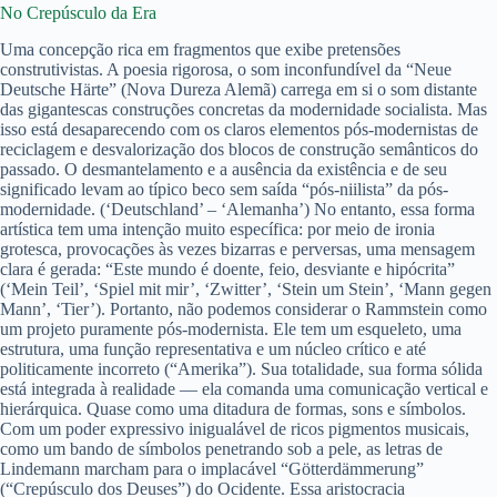
No Crepúsculo da Era
Uma concepção rica em fragmentos que exibe pretensões
construtivistas. A poesia rigorosa, o som inconfundível da “Neue
Deutsche Härte” (Nova Dureza Alemã) carrega em si o som distante
das gigantescas construções concretas da modernidade socialista. Mas
isso está desaparecendo com os claros elementos pós-modernistas de
reciclagem e desvalorização dos blocos de construção semânticos do
passado. O desmantelamento e a ausência da existência e de seu
significado levam ao típico beco sem saída “pós-niilista” da pós-
modernidade. (‘Deutschland’ – ‘Alemanha’) No entanto, essa forma
artística tem uma intenção muito específica: por meio de ironia
grotesca, provocações às vezes bizarras e perversas, uma mensagem
clara é gerada: “Este mundo é doente, feio, desviante e hipócrita”
(‘Mein Teil’, ‘Spiel mit mir’, ‘Zwitter’, ‘Stein um Stein’, ‘Mann gegen
Mann’, ‘Tier’). Portanto, não podemos considerar o Rammstein como
um projeto puramente pós-modernista. Ele tem um esqueleto, uma
estrutura, uma função representativa e um núcleo crítico e até
politicamente incorreto (“Amerika”). Sua totalidade, sua forma sólida
está integrada à realidade — ela comanda uma comunicação vertical e
hierárquica. Quase como uma ditadura de formas, sons e símbolos.
Com um poder expressivo inigualável de ricos pigmentos musicais,
como um bando de símbolos penetrando sob a pele, as letras de
Lindemann marcham para o implacável “Götterdämmerung”
(“Crepúsculo dos Deuses”) do Ocidente. Essa aristocracia