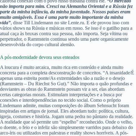
calorosa conexão com o povo russo trabalha contra ele.
“O mercado
não importa para mim. Cresci na Alemanha Oriental e a Rússia fez
parte da minha infância, da minha juventude. Nossos países eram
muito amigáveis. Essa é uma parte muito importante da minha
vida”
, disse Till Lindemann no site Lente.ru. E ele provou isso com
vários shows na Rússia e músicas em russo. Se isso é o gatilho para a
atual caça às bruxas contra sua pessoa, não importa. Seja vítima ou
perpetrador, o Rammstein continua sendo uma parte organicamente
desenvolvida do corpo cultural alemão.
A pós-modernidade devora seus enteados
A loucura é muito arcaica, muito rica em conteúdo e ainda muito
concreta para a completa desconstrução de conceitos. “A insanidade/É
apenas uma estreita ponte/As extremidades são a razão e o desejo
(Rammstein – Du Riechst So Gut).” Não importa o quão profundas e
desviantes as obras do Rammstein possam vir a ser, elas abordam
certas categorias morais. Estimulam interpretações e a busca por
conexões e interdependências no tecido social. Como o próprio
Lindemann admite, muitas composições do álbum Sehnsucht foram
inspiradas em artigos de jornal. Eles abordam tudo: política, cultura,
igreja, costumes e história. Jogam uma pedra no pântano da realidade.
A realidade que só permite um “espelho” reconhecido. Onde o velho,
o doente, o feio e o infeliz são simplesmente varridos para debaixo do
arco-íris ou utilizados em palestras e reality shows horríveis. A pós-