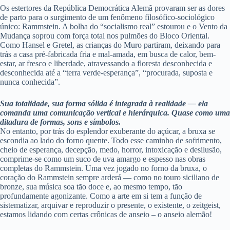
Os estertores da República Democrática Alemã provaram ser as dores
de parto para o surgimento de um fenômeno filosófico-sociológico
único: Rammstein. A bolha do “socialismo real” estourou e o Vento da
Mudança soprou com força total nos pulmões do Bloco Oriental.
Como Hansel e Gretel, as crianças do Muro partiram, deixando para
trás a casa pré-fabricada fria e mal-amada, em busca de calor, bem-
estar, ar fresco e liberdade, atravessando a floresta desconhecida e
desconhecida até a “terra verde-esperança”, “procurada, suposta e
nunca conhecida”.
Sua totalidade, sua forma sólida é integrada à realidade — ela
comanda uma comunicação vertical e hierárquica. Quase como uma
ditadura de formas, sons e símbolos.
No entanto, por trás do esplendor exuberante do açúcar, a bruxa se
escondia ao lado do forno quente. Todo esse caminho de sofrimento,
cheio de esperança, decepção, medo, horror, intoxicação e desilusão,
comprime-se como um suco de uva amargo e espesso nas obras
completas do Rammstein. Uma vez jogado no forno da bruxa, o
coração do Rammstein sempre arderá — como no touro siciliano de
bronze, sua música soa tão doce e, ao mesmo tempo, tão
profundamente agonizante. Como a arte em si tem a função de
sistematizar, arquivar e reproduzir o presente, o existente, o zeitgeist,
estamos lidando com certas crônicas de anseio – o anseio alemão!