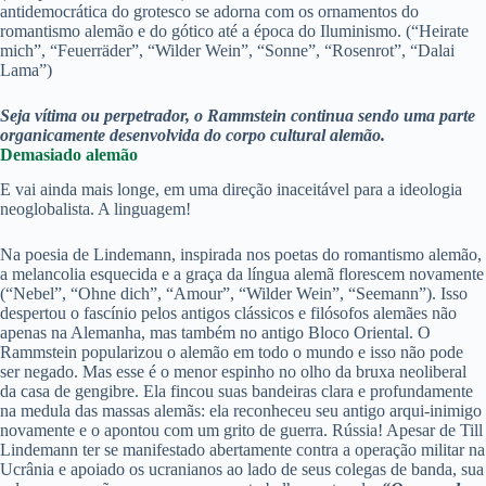
antidemocrática do grotesco se adorna com os ornamentos do
romantismo alemão e do gótico até a época do Iluminismo. (“Heirate
mich”, “Feuerräder”, “Wilder Wein”, “Sonne”, “Rosenrot”, “Dalai
Lama”)
Seja vítima ou perpetrador, o Rammstein continua sendo uma parte
organicamente desenvolvida do corpo cultural alemão.
Demasiado alemão
E vai ainda mais longe, em uma direção inaceitável para a ideologia
neoglobalista. A linguagem!
Na poesia de Lindemann, inspirada nos poetas do romantismo alemão,
a melancolia esquecida e a graça da língua alemã florescem novamente
(“Nebel”, “Ohne dich”, “Amour”, “Wilder Wein”, “Seemann”). Isso
despertou o fascínio pelos antigos clássicos e filósofos alemães não
apenas na Alemanha, mas também no antigo Bloco Oriental. O
Rammstein popularizou o alemão em todo o mundo e isso não pode
ser negado. Mas esse é o menor espinho no olho da bruxa neoliberal
da casa de gengibre. Ela fincou suas bandeiras clara e profundamente
na medula das massas alemãs: ela reconheceu seu antigo arqui-inimigo
novamente e o apontou com um grito de guerra. Rússia! Apesar de Till
Lindemann ter se manifestado abertamente contra a operação militar na
Ucrânia e apoiado os ucranianos ao lado de seus colegas de banda, sua