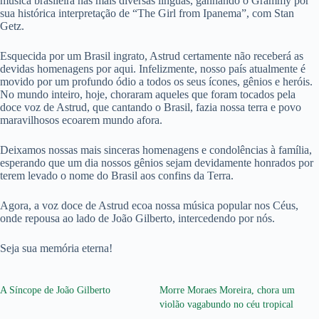
música brasileira nas mais diversas línguas, ganhando o Grammy por
sua histórica interpretação de “The Girl from Ipanema”, com Stan
Getz.
Esquecida por um Brasil ingrato, Astrud certamente não receberá as
devidas homenagens por aqui. Infelizmente, nosso país atualmente é
movido por um profundo ódio a todos os seus ícones, gênios e heróis.
No mundo inteiro, hoje, choraram aqueles que foram tocados pela
doce voz de Astrud, que cantando o Brasil, fazia nossa terra e povo
maravilhosos ecoarem mundo afora.
Deixamos nossas mais sinceras homenagens e condolências à família,
esperando que um dia nossos gênios sejam devidamente honrados por
terem levado o nome do Brasil aos confins da Terra.
Agora, a voz doce de Astrud ecoa nossa música popular nos Céus,
onde repousa ao lado de João Gilberto, intercedendo por nós.
Seja sua memória eterna!
A Síncope de João Gilberto
Morre Moraes Moreira, chora um
violão vagabundo no céu tropical