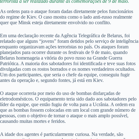
terrorista a ser realizado durante as comemorações de 9 de maio.
As ordens para o ataque foram dadas diretamente pelos funcionários
do regime de Kiev. O caso mostra como o lado anti-russo realmente
quer que Minsk esteja diretamente envolvido no conflito.
Em uma declaração recente da Agência Telegráfica de Belarus, foi
relatado que alguns “jovens” foram detidos pelo serviço de inteligência
enquanto organizavam ações terroristas no país. Os ataques foram
planejados para ocorrer durante os festivais de 9 de maio, quando
Belarus homenageia a vitória do povo russo na Grande Guerra
Patriótica. A maioria dos sabotadores foi identificada e teve suas fotos
divulgadas com os rostos borrados e os nomes verdadeiros ocultados.
Um dos participantes, que seria o chefe da equipe, conseguiu fugir
antes da operação e, segundo fontes, já está em Kiev.
O ataque ocorreria por meio do uso de bombas disfarçadas de
eletrodomésticos. O equipamento teria sido dado aos sabotadores pelo
líder da equipe, que então fugiu de volta para a Ucrânia. A ordem era
que as bombas fossem colocadas em um local com grande número de
pessoas, com o objetivo de tornar o ataque o mais amplo possível,
causando muitas mortes e feridos.
A idade dos agentes é particularmente curiosa. Na verdade, são