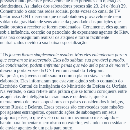
pessoas muito jovens e provavelmente inexperientes em operações
clandestinas. As idades dos sabotadores presos são 23, 24 e (dois) 29.
Comentando o caso nas redes sociais, porta-vozes do canal de TV
bielorrusso ONT disseram que os sabotadores provavelmente nem
sabiam da gravidade de seus atos e da gravidade das punições que
estão prestes a receber se forem condenados. Certamente, eles agiram
sob a influência, coerção ou patrocínio de experientes agentes de Kiev,
mas não conseguiram realizar os ataques e foram facilmente
neutralizados devido à sua baixa especialização.
“Os jovens foram simplesmente usados. Mas eles entenderam para o
que estavam se inscrevendo. Eles não sabiam sua provável punição.
Se condenados, podem enfrentar penas que vão até a pena de morte”
,
disseram porta-vozes da ONT em um canal do Telegram.
Na prisão, os jovens confessaram como o plano estava sendo
elaborado. Eles informaram que estavam agindo sob o comando do
Escritório Central de Inteligência do Ministério da Defesa da Ucrânia.
Na verdade, o caso reflete uma prática que se tornou corriqueira entre
as agências de inteligência ucranianas e ocidentais, que é o
recrutamento de jovens opositores em países considerados inimigos,
como Rússia e Belarus. Essas pessoas são convocadas para missões
por agentes estrangeiros, operando ações de sabotagem em seus
próprios países, o que é visto como um mecanismo mais rápido e
barato para fomentar o terrorismo no exterior, evitando a necessidade
de enviar agentes de um país para outro.