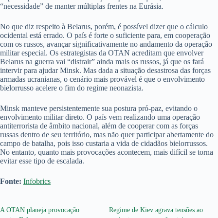
“necessidade” de manter múltiplas frentes na Eurásia.
No que diz respeito à Belarus, porém, é possível dizer que o cálculo
ocidental está errado. O país é forte o suficiente para, em cooperação
com os russos, avançar significativamente no andamento da operação
militar especial. Os estrategistas da OTAN acreditam que envolver
Belarus na guerra vai “distrair” ainda mais os russos, já que os fará
intervir para ajudar Minsk. Mas dada a situação desastrosa das forças
armadas ucranianas, o cenário mais provável é que o envolvimento
bielorrusso acelere o fim do regime neonazista.
Minsk manteve persistentemente sua postura pró-paz, evitando o
envolvimento militar direto. O país vem realizando uma operação
antiterrorista de âmbito nacional, além de cooperar com as forças
russas dentro de seu território, mas não quer participar abertamente do
campo de batalha, pois isso custaria a vida de cidadãos bielorrussos.
No entanto, quanto mais provocações acontecem, mais difícil se torna
evitar esse tipo de escalada.
Fonte:
Infobrics
A OTAN planeja provocação
Regime de Kiev agrava tensões ao