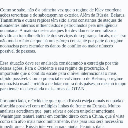
Como se sabe, não é a primeira vez que o regime de Kiev coordena
ações terroristas e de sabotagem no exterior. Além da Rússia, Belarus,
Transnístria e outras regiões têm sido alvos constantes de ataques de
dissidentes internos influenciados e patrocinados pela inteligência
ucraniana. A maioria destes ataques foi devidamente neutralizada
devido ao trabalho eficiente dos serviços de segurança locais, mas isso
não muda o fato de que há um esforço constante por parte do regime
neonazista para estender os danos do conflito ao maior número
possível de pessoas.
Essa situação deve ser analisada considerando a estratégia por trás
dessas ações. Para o Ocidente e seu regime de procuração, é
importante que o conflito escale para o nível internacional o mais
rápido possível. Com o potencial envolvimento de Belarus, o regime
neonazista usará a retórica de lutar contra dois países ao mesmo tempo
para tentar receber ainda mais armas da OTAN.
Por outro lado, o Ocidente quer que a Rússia esteja o mais ocupada e
distraída possível com múltiplas linhas de frente na Eurásia. Muitos
analistas acreditam que, para salvar a ordem unipolar americana,
Washington tentará entrar em conflito direto com a China, que é vista
como um alvo mais fraco militarmente, mas para isso será necessário
impedir que a Rússia intervenha para ajudar Pequim, daí a