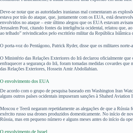
Deve-se notar que as autoridades iranianas mal comentaram as explosões
estava por trás do ataque, que, juntamente com os EUA, está desenvol
envolvidos no ataque – este último alegou que os EUA estavam avisando
Jerusalem Post, citando fontes da inteligência ocidental, relatou que,
ao telhado” reivindicados pelo escritório militar da República Islâmica 
O porta-voz do Pentágono, Patrick Ryder, disse que os militares norte
O Ministério das Relações Exteriores do Irã declarou oficialmente que 
enfraquecer a segurança do Irã, foram tomadas medidas covardes que nã
das Relações Exteriores, Hossein Amir Abdollahian.
O envolvimento dos EUA
De acordo com o grupo de pesquisa baseado em Washington Iran Watch
alguns outros países ocidentais impuseram sanções à Shahed Aviation I
Moscou e Teerã negaram repetidamente as alegações de que a Rússia for
exército russo usa drones produzidos domesticamente. No início de no
Rússia, mas em pequeno número e alguns meses antes do início da oper
O envolvimento de Israel