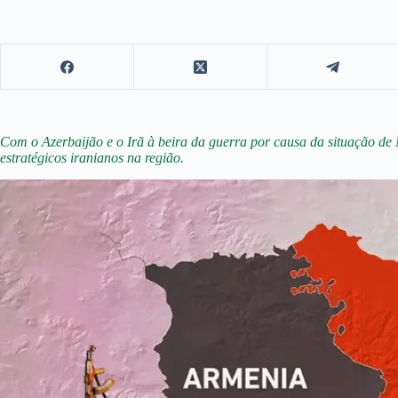
Com o Azerbaijão e o Irã à beira da guerra por causa da situação de 
estratégicos iranianos na região.