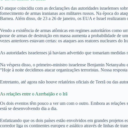
O ataque coincidiu com as declarações das autoridades israelenses sobr
fornecimento de armas iranianas aos militares russos. Na época do ata
Barnea. Além disso, de 23 a 26 de janeiro, os EUA e Israel realizaram
Vendo a existência de armas atômicas em regimes autoritários como uma 
posse de armas de destruição em massa aumenta a probabilidade de um at
vezes anteriores estavam certas: os ataques aos reatores nucleares do 
As autoridades israelenses já haviam advertido que tomariam medidas m
Na véspera disso, o primeiro-ministro israelense Benjamin Netanyahu e
“Hoje à noite decidimos atacar organizações terroristas. Nossa resposta 
Entretanto, até agora não houve relatórios oficiais de Teerã ou das auto
As relações entre o Azerbaijão e o Irã
Os dois eventos têm pouco a ver um com o outro. Embora as relações se
está se desenvolvendo dia a dia.
Enfatizando que os dois países estão envolvidos em grandes projetos e
corredor liga os continentes europeu e asiático através de linhas de tran