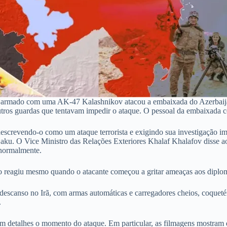
m armado com uma AK-47 Kalashnikov atacou a embaixada do Azerbaijão
utros guardas que tentavam impedir o ataque. O pessoal da embaixada c
screvendo-o como um ataque terrorista e exigindo sua investigação ime
aku. O Vice Ministro das Relações Exteriores Khalaf Khalafov disse a
 normalmente.
ão reagiu mesmo quando o atacante começou a gritar ameaças aos diplom
 de descanso no Irã, com armas automáticas e carregadores cheios, coque
.
m detalhes o momento do ataque. Em particular, as filmagens mostram 