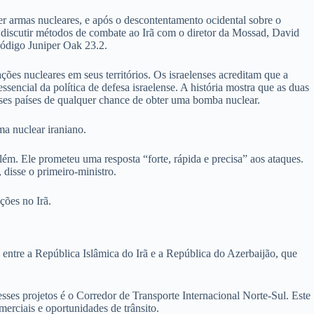
ter armas nucleares, e após o descontentamento ocidental sobre o
a discutir métodos de combate ao Irã com o diretor da Mossad, David
código Juniper Oak 23.2.
ões nucleares em seus territórios. Os israelenses acreditam que a
encial da política de defesa israelense. A história mostra que as duas
esses países de qualquer chance de obter uma bomba nuclear.
ma nuclear iraniano.
ém. Ele prometeu uma resposta “forte, rápida e precisa” aos ataques.
 disse o primeiro-ministro.
ções no Irã.
entre a República Islâmica do Irã e a República do Azerbaijão, que
ses projetos é o Corredor de Transporte Internacional Norte-Sul. Este
merciais e oportunidades de trânsito.