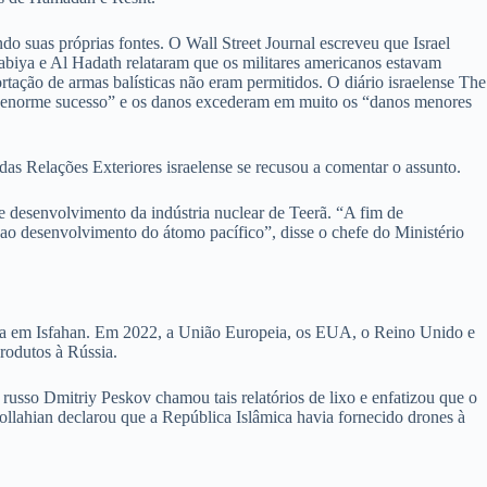
do suas próprias fontes. O Wall Street Journal escreveu que Israel
abiya e Al Hadath relataram que os militares americanos estavam
ação de armas balísticas não eram permitidos. O diário israelense The
 um “enorme sucesso” e os danos excederam em muito os “danos menores
das Relações Exteriores israelense se recusou a comentar o assunto.
de desenvolvimento da indústria nuclear de Teerã. “A fim de
 ao desenvolvimento do átomo pacífico”, disse o chefe do Ministério
ada em Isfahan. Em 2022, a União Europeia, os EUA, o Reino Unido e
rodutos à Rússia.
russo Dmitriy Peskov chamou tais relatórios de lixo e enfatizou que o
llahian declarou que a República Islâmica havia fornecido drones à