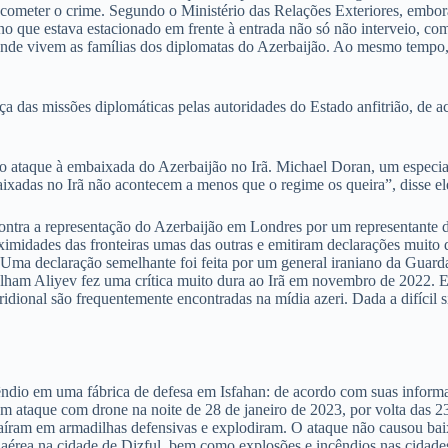
ometer o crime. Segundo o Ministério das Relações Exteriores, embora 
ano que estava estacionado em frente à entrada não só não interveio, co
onde vivem as famílias dos diplomatas do Azerbaijão. Ao mesmo tempo, a
nça das missões diplomáticas pelas autoridades do Estado anfitrião, d
do ataque à embaixada do Azerbaijão no Irã. Michael Doran, um especial
aixadas no Irã não acontecem a menos que o regime os queira”, disse el
ontra a representação do Azerbaijão em Londres por um representante d
ximidades das fronteiras umas das outras e emitiram declarações muito
. Uma declaração semelhante foi feita por um general iraniano da Guard
Ilham Aliyev fez uma crítica muito dura ao Irã em novembro de 2022. Ele
ional são frequentemente encontradas na mídia azeri. Dada a difícil si
cêndio em uma fábrica de defesa em Isfahan: de acordo com suas inform
m ataque com drone na noite de 28 de janeiro de 2023, por volta das 23
s caíram em armadilhas defensivas e explodiram. O ataque não causou b
 aérea na cidade de Dizful, bem como explosões e incêndios nas cidad