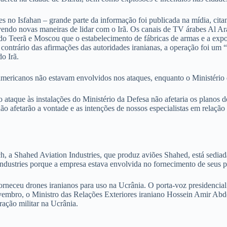
 no Isfahan – grande parte da informação foi publicada na mídia, citan
vendo novas maneiras de lidar com o Irã. Os canais de TV árabes Al Ar
 Teerã e Moscou que o estabelecimento de fábricas de armas e a export
 ao contrário das afirmações das autoridades iranianas, a operação foi
do Irã.
-americanos não estavam envolvidos nos ataques, enquanto o Ministério 
o ataque às instalações do Ministério da Defesa não afetaria os planos 
o afetarão a vontade e as intenções de nossos especialistas em relação
, a Shahed Aviation Industries, que produz aviões Shahed, está sedi
ndustries porque a empresa estava envolvida no fornecimento de seus p
neceu drones iranianos para uso na Ucrânia. O porta-voz presidencial 
vembro, o Ministro das Relações Exteriores iraniano Hossein Amir Abdo
ação militar na Ucrânia.