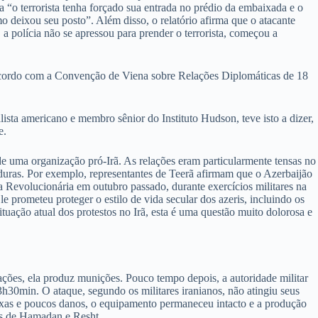
“o terrorista tenha forçado sua entrada no prédio da embaixada e o
mo deixou seu posto”. Além disso, o relatório afirma que o atacante
 polícia não se apressou para prender o terrorista, começou a
e acordo com a Convenção de Viena sobre Relações Diplomáticas de 18
ista americano e membro sênior do Instituto Hudson, teve isto a dizer,
e.
e uma organização pró-Irã. As relações eram particularmente tensas no
 duras. Por exemplo, representantes de Teerã afirmam que o Azerbaijão
a Revolucionária em outubro passado, durante exercícios militares na
 prometeu proteger o estilo de vida secular dos azeris, incluindo os
tuação atual dos protestos no Irã, esta é uma questão muito dolorosa e
ações, ela produz munições. Pouco tempo depois, a autoridade militar
h30min. O ataque, segundo os militares iranianos, não atingiu seus
aixas e poucos danos, o equipamento permaneceu intacto e a produção
es de Hamadan e Resht.