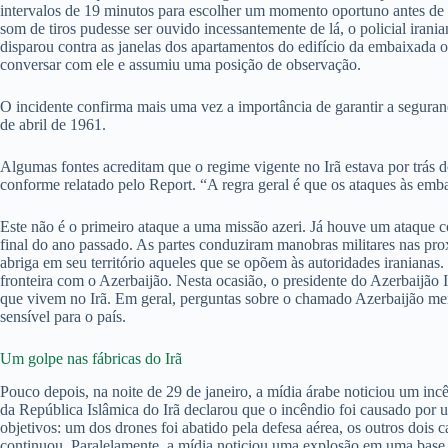
intervalos de 19 minutos para escolher um momento oportuno antes de c
som de tiros pudesse ser ouvido incessantemente de lá, o policial irani
disparou contra as janelas dos apartamentos do edifício da embaixada 
conversar com ele e assumiu uma posição de observação.
O incidente confirma mais uma vez a importância de garantir a segura
de abril de 1961.
Algumas fontes acreditam que o regime vigente no Irã estava por trás 
conforme relatado pelo Report. “A regra geral é que os ataques às emb
Este não é o primeiro ataque a uma missão azeri. Já houve um ataque c
final do ano passado. As partes conduziram manobras militares nas pro
abriga em seu território aqueles que se opõem às autoridades iranianas
fronteira com o Azerbaijão. Nesta ocasião, o presidente do Azerbaijão 
que vivem no Irã. Em geral, perguntas sobre o chamado Azerbaijão merid
sensível para o país.
Um golpe nas fábricas do Irã
Pouco depois, na noite de 29 de janeiro, a mídia árabe noticiou um in
da República Islâmica do Irã declarou que o incêndio foi causado por u
objetivos: um dos drones foi abatido pela defesa aérea, os outros doi
continuou. Paralelamente, a mídia noticiou uma explosão em uma base