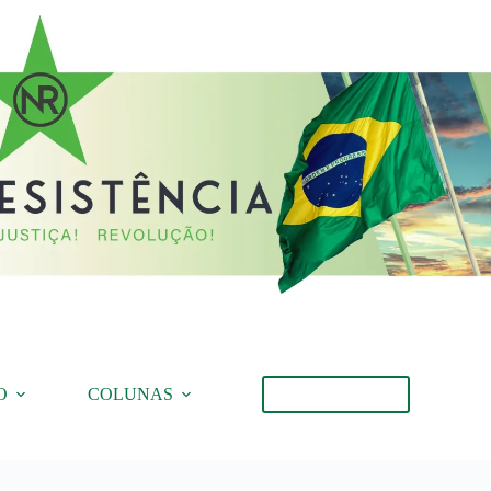
O
COLUNAS
Torne-se Membro