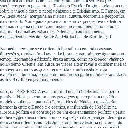
sua crítica ao liberalismo, se debruçando também sobre os pré-
socráticos para repensar uma Teoria do Estado. Dugin, ainda, comenta
sobre o vínculo entre o neoplatonismo e o Cristianismo. E Franco, em
“A Ideia Juche” mergulha na história, cultura, economia e geopolítica
da Coreia do Norte para apresentar uma nova perspectiva de leitura
que não se apoia nem no comunismo, nem no liberalismo como a
maioria das análises existentes. Ademais, o autor comenta
extensamente o ensaio “Sobre A Ideia Juche”, de Kim Jong-Il.
Na medida em que se é crítico do liberalismo em todas as suas
dimensões, torna-se fundamental e bastante natural investigar tanto no
tempo, retornando à filosofia grega antiga, como no espaço, viajando
ao Extremo Oriente, em busca de visões alternativas e outras maneiras
de viver o mundo, as quais, na medida da universalidade da
experiência humana, possam iluminar nossa particularidade, guardadas
as devidas diferenças fundamentais.
Graças à ARS REGIA esse aprofundamento intelectual será agora
possível. Nelas, encontraremos passagens que explicam os vários
modelos políticos a partir do Parmênides de Platão, a questão da
harmonia entre o Estado e o cosmos, a influência de Heráclito na
filosofia política e a construção de um existencialismo político a partir
do heideggerianismo, bem como a exposição da superação ideológica
do marxismo-leninismo pelo Juche, uma breve história da Coreia do
Norte, uma crítica antiliberal da economia norte-coreana, entre mil